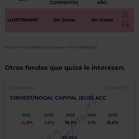
CORRIENTES
AÑO
LU2371194957
Sin Datos
Sin Datos
Datos de rentabilidad calculados a fecha 19/06/2023
Otros fondos que quizá le interesen:
ES0174115016
CNMV: 5095
CINVEST/NOGAL CAPITAL (EUR) ACC
2021
2022
2023
2024
2025
-4,8%
-1,0%
18,3%
1,1%
21,6%
23,59%