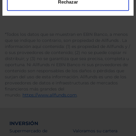
Rechazar
*Todos los datos que se muestran en EBN Banco, a menos
que se indique lo contrario, son propiedad de Allfunds . La
información aquí contenida: (1) es propiedad de Allfunds y /
o sus proveedores de contenido; (2) no se puede copiar ni
distribuir; y (3) no se garantiza que sea precisa, completa u
oportuna. Ni Allfunds ni EBN Banco ni sus proveedores de
contenido son responsables de los daños o pérdidas que
surjan del uso de esta información. Allfunds es uno de los
proveedores de datos e infraestructuras de mercados
financieros más grandes del
mundo.
https://www.allfunds.com
.
INVERSIÓN
Supermercado de
Valoramos su cartera