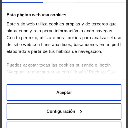
Esta página web usa cookies
Este sitio web utiliza cookies propias y de terceros que
almacenan y recuperan información cuando navegas.
Con tu permiso, utilizaremos cookies para analizar el uso
del sitio web con fines analíticos, basándonos en un perfil
elaborado a partir de tus hábitos de navegación.
Puedes aceptar todas las cookies pulsando el botón
“Aceptar”, rechazar su uso con el botón “Rechazar”, o
configurar tus preferencias mediante el botón
He leído
la política de privacidad
y consiento el
“Configuración”. Consulta nuestra
Política
tratamiento de mis datos personales.
de Cookies
para más información.
Aceptar
Configuración