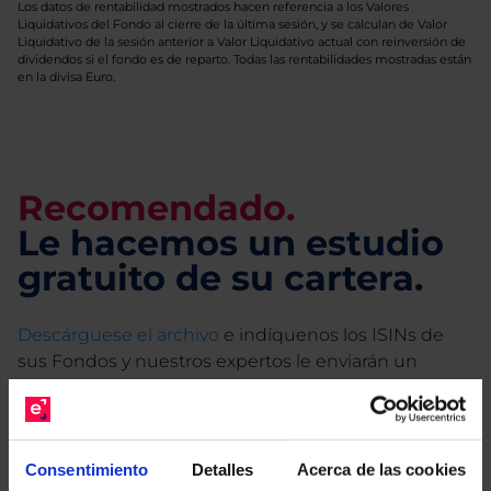
Los datos de rentabilidad mostrados hacen referencia a los Valores
Liquidativos del Fondo al cierre de la última sesión, y se calculan de Valor
Liquidativo de la sesión anterior a Valor Liquidativo actual con reinversión de
dividendos si el fondo es de reparto. Todas las rentabilidades mostradas están
en la divisa Euro.
Recomendado.
Le hacemos un estudio
gratuito de su cartera.
Descárguese el archivo
e indíquenos los ISINs de
sus Fondos y nuestros expertos le enviarán un
estudio gratuito de sus alternativas de Clases
Limpias con las que podrá ahorrar en sus costes.
Consentimiento
Detalles
Acerca de las cookies