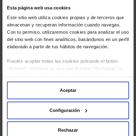
Esta página web usa cookies
Este sitio web utiliza cookies propias y de terceros que
almacenan y recuperan información cuando navegas.
Con tu permiso, utilizaremos cookies para analizar el uso
del sitio web con fines analíticos, basándonos en un perfil
elaborado a partir de tus hábitos de navegación.
Puedes aceptar todas las cookies pulsando el botón
“Aceptar”, rechazar su uso con el botón “Rechazar”, o
He leído
la política de privacidad
y consiento el
configurar tus preferencias mediante el botón
tratamiento de mis datos personales.
“Configuración”. Consulta nuestra
Política
de Cookies
para más información.
Aceptar
Configuración
Rechazar