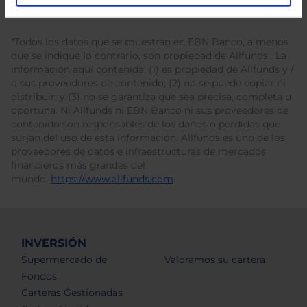
*Todos los datos que se muestran en EBN Banco, a menos
que se indique lo contrario, son propiedad de Allfunds . La
información aquí contenida: (1) es propiedad de Allfunds y /
o sus proveedores de contenido; (2) no se puede copiar ni
distribuir; y (3) no se garantiza que sea precisa, completa u
oportuna. Ni Allfunds ni EBN Banco ni sus proveedores de
contenido son responsables de los daños o pérdidas que
surjan del uso de esta información. Allfunds es uno de los
proveedores de datos e infraestructuras de mercados
financieros más grandes del
mundo.
https://www.allfunds.com
.
INVERSIÓN
Supermercado de
Valoramos su cartera
Fondos
Carteras Gestionadas