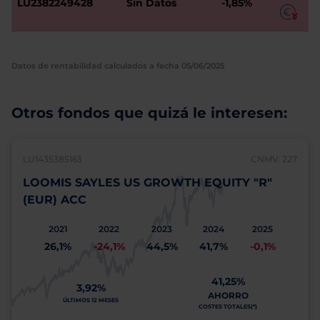
LU2382249428
Sin Datos
-1,85%
Datos de rentabilidad calculados a fecha 05/06/2025
Otros fondos que quizá le interesen:
LU1435385163
CNMV: 227
LOOMIS SAYLES US GROWTH EQUITY "R"
(EUR) ACC
2021
2022
2023
2024
2025
26,1%
-24,1%
44,5%
41,7%
-0,1%
41,25%
3,92%
AHORRO
ÚLTIMOS 12 MESES
COSTES TOTALES(*)