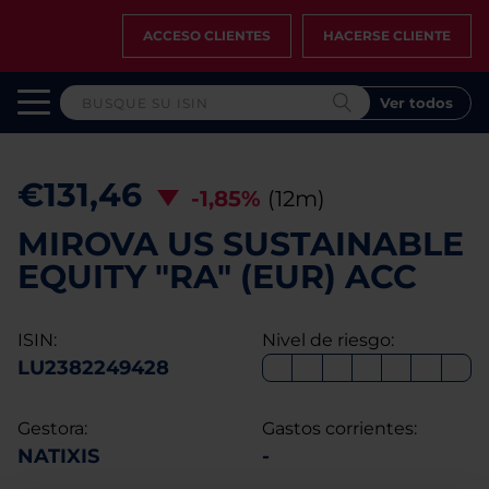
ACCESO CLIENTES
HACERSE CLIENTE
Ver todos
€131,46
-1,85%
(12m)
MIROVA US SUSTAINABLE
EQUITY "RA" (EUR) ACC
ISIN:
Nivel de riesgo:
LU2382249428
Gestora:
Gastos corrientes:
NATIXIS
-