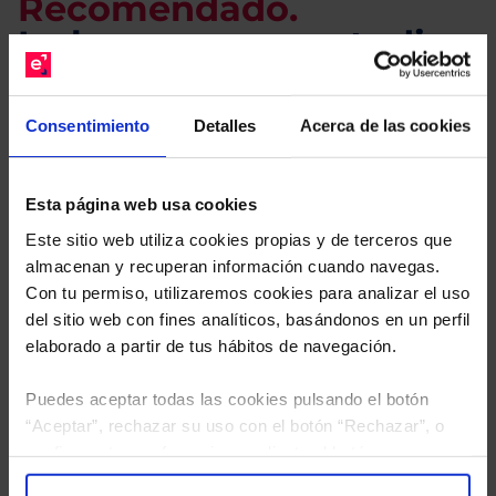
Recomendado.
Le hacemos un estudio
gratuito de su cartera.
Consentimiento
Detalles
Acerca de las cookies
Descárguese el archivo
e indíquenos los ISINs de
sus Fondos y nuestros expertos le enviarán un
estudio gratuito de sus alternativas de Clases
Esta página web usa cookies
Limpias con las que podrá ahorrar en sus costes.
Este sitio web utiliza cookies propias y de terceros que
almacenan y recuperan información cuando navegas.
Con tu permiso, utilizaremos cookies para analizar el uso
del sitio web con fines analíticos, basándonos en un perfil
elaborado a partir de tus hábitos de navegación.
Puedes aceptar todas las cookies pulsando el botón
“Aceptar”, rechazar su uso con el botón “Rechazar”, o
configurar tus preferencias mediante el botón
“Configuración”. Consulta nuestra
Política