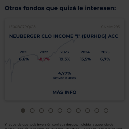
Otros fondos que quizá le interesen:
IE00BG7PQ018
CNMV: 295
NEUBERGER CLO INCOME "I" (EURHDG) ACC
2021
2022
2023
2024
2025
6,6%
-8,7%
19,3%
15,5%
6,7%
4,77%
ÚLTIMOS 12 MESES
MÁS INFO
Y recuerde que toda inversión conlleva riesgos, incluida la ausencia de