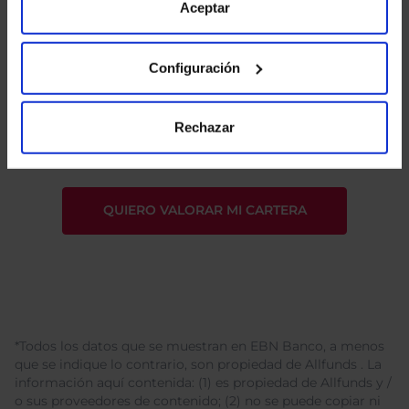
de Cookies
para más información.
Aceptar
Configuración
He leído
la política de privacidad
y consiento el
tratamiento de mis datos personales.
Rechazar
*Todos los datos que se muestran en EBN Banco, a menos
que se indique lo contrario, son propiedad de Allfunds . La
información aquí contenida: (1) es propiedad de Allfunds y /
o sus proveedores de contenido; (2) no se puede copiar ni