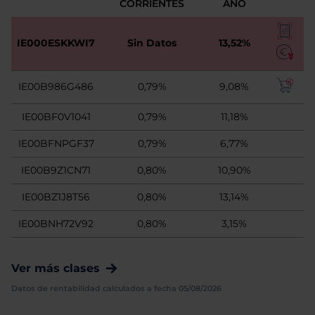
CORRIENTES
AÑO
IE000ESKKWI7
Sin Datos
13,52%
IE00B986G486
0,79%
9,08%
IE00BF0V1041
0,79%
11,18%
IE00BFNPGF37
0,79%
6,77%
IE00B9Z1CN71
0,80%
10,90%
IE00BZ1J8T56
0,80%
13,14%
IE00BNH72V92
0,80%
3,15%
Ver más clases
Datos de rentabilidad calculados a fecha 05/08/2026