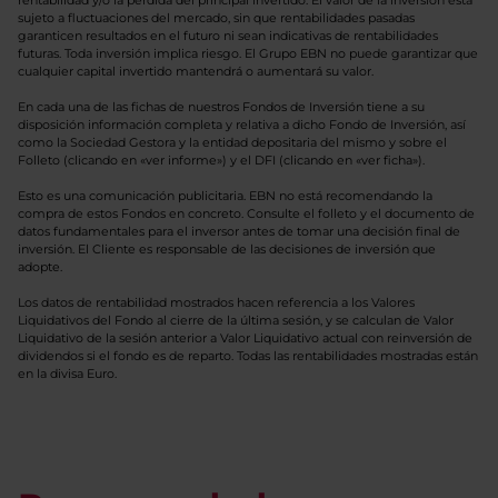
rentabilidad y/o la pérdida del principal invertido. El valor de la inversión está
sujeto a fluctuaciones del mercado, sin que rentabilidades pasadas
garanticen resultados en el futuro ni sean indicativas de rentabilidades
futuras. Toda inversión implica riesgo. El Grupo EBN no puede garantizar que
cualquier capital invertido mantendrá o aumentará su valor.
En cada una de las fichas de nuestros Fondos de Inversión tiene a su
disposición información completa y relativa a dicho Fondo de Inversión, así
como la Sociedad Gestora y la entidad depositaria del mismo y sobre el
Folleto (clicando en «ver informe») y el DFI (clicando en «ver ficha»).
Esto es una comunicación publicitaria. EBN no está recomendando la
compra de estos Fondos en concreto. Consulte el folleto y el documento de
datos fundamentales para el inversor antes de tomar una decisión final de
inversión. El Cliente es responsable de las decisiones de inversión que
adopte.
Los datos de rentabilidad mostrados hacen referencia a los Valores
Liquidativos del Fondo al cierre de la última sesión, y se calculan de Valor
Liquidativo de la sesión anterior a Valor Liquidativo actual con reinversión de
dividendos si el fondo es de reparto. Todas las rentabilidades mostradas están
en la divisa Euro.