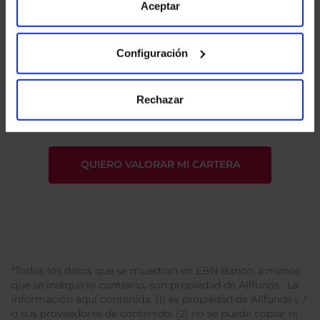
de Cookies
para más información.
Aceptar
Configuración
He leído
la política de privacidad
y consiento el
tratamiento de mis datos personales.
Rechazar
*Todos los datos que se muestran en EBN Banco, a menos
que se indique lo contrario, son propiedad de Allfunds . La
información aquí contenida: (1) es propiedad de Allfunds y /
o sus proveedores de contenido; (2) no se puede copiar ni