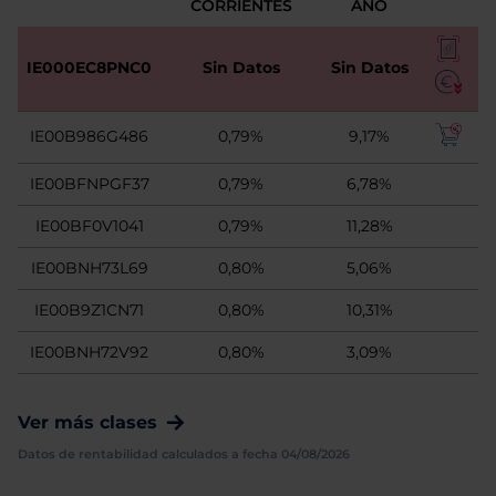
CORRIENTES
AÑO
IE000EC8PNC0
Sin Datos
Sin Datos
IE00B986G486
0,79%
9,17%
IE00BFNPGF37
0,79%
6,78%
IE00BF0V1041
0,79%
11,28%
IE00BNH73L69
0,80%
5,06%
IE00B9Z1CN71
0,80%
10,31%
IE00BNH72V92
0,80%
3,09%
Ver más clases
Datos de rentabilidad calculados a fecha 04/08/2026