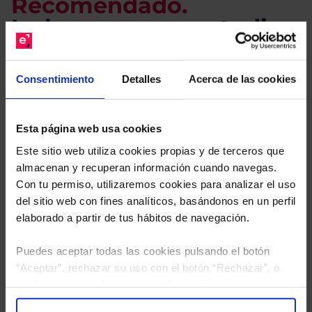
Recomendado.
Le hacemos un estudio
gratuito de su cartera.
Consentimiento
Detalles
Acerca de las cookies
Descárguese el archivo
e indíquenos los ISINs de
sus Fondos y nuestros expertos le enviarán un
estudio gratuito de sus alternativas de Clases
Esta página web usa cookies
Limpias con las que podrá ahorrar en sus costes.
Este sitio web utiliza cookies propias y de terceros que
almacenan y recuperan información cuando navegas.
Con tu permiso, utilizaremos cookies para analizar el uso
del sitio web con fines analíticos, basándonos en un perfil
elaborado a partir de tus hábitos de navegación.
Puedes aceptar todas las cookies pulsando el botón
“Aceptar”, rechazar su uso con el botón “Rechazar”, o
configurar tus preferencias mediante el botón
“Configuración”. Consulta nuestra
Política