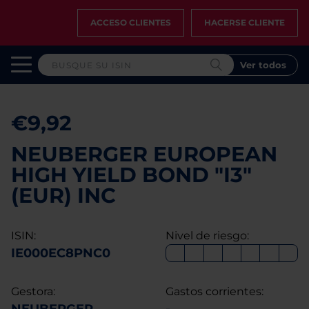
ACCESO CLIENTES
HACERSE CLIENTE
Ver todos
€9,92
NEUBERGER EUROPEAN
HIGH YIELD BOND "I3"
(EUR) INC
ISIN:
Nivel de riesgo:
IE000EC8PNC0
Gestora:
Gastos corrientes: