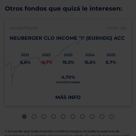
Otros fondos que quizá le interesen:
IE00BG7PQ018
CNMV: 295
NEUBERGER CLO INCOME "I" (EURHDG) ACC
2021
2022
2023
2024
2025
6,6%
-8,7%
19,3%
15,5%
6,7%
4,70%
ÚLTIMOS 12 MESES
MÁS INFO
Y recuerde que toda inversión conlleva riesgos, incluida la ausencia de