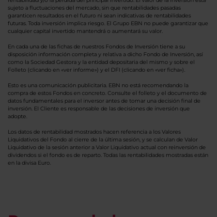
rentabilidad y/o la pérdida del principal invertido. El valor de la inversión está
sujeto a fluctuaciones del mercado, sin que rentabilidades pasadas
garanticen resultados en el futuro ni sean indicativas de rentabilidades
futuras. Toda inversión implica riesgo. El Grupo EBN no puede garantizar que
cualquier capital invertido mantendrá o aumentará su valor.
En cada una de las fichas de nuestros Fondos de Inversión tiene a su
disposición información completa y relativa a dicho Fondo de Inversión, así
como la Sociedad Gestora y la entidad depositaria del mismo y sobre el
Folleto (clicando en «ver informe») y el DFI (clicando en «ver ficha»).
Esto es una comunicación publicitaria. EBN no está recomendando la
compra de estos Fondos en concreto. Consulte el folleto y el documento de
datos fundamentales para el inversor antes de tomar una decisión final de
inversión. El Cliente es responsable de las decisiones de inversión que
adopte.
Los datos de rentabilidad mostrados hacen referencia a los Valores
Liquidativos del Fondo al cierre de la última sesión, y se calculan de Valor
Liquidativo de la sesión anterior a Valor Liquidativo actual con reinversión de
dividendos si el fondo es de reparto. Todas las rentabilidades mostradas están
en la divisa Euro.