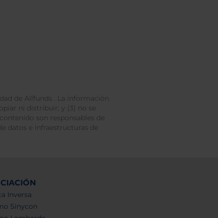
dad de Allfunds . La información
iar ni distribuir; y (3) no se
 contenido son responsables de
e datos e infraestructuras de
NCIACIÓN
a Inversa
mo Sinycon
mo Lombardo