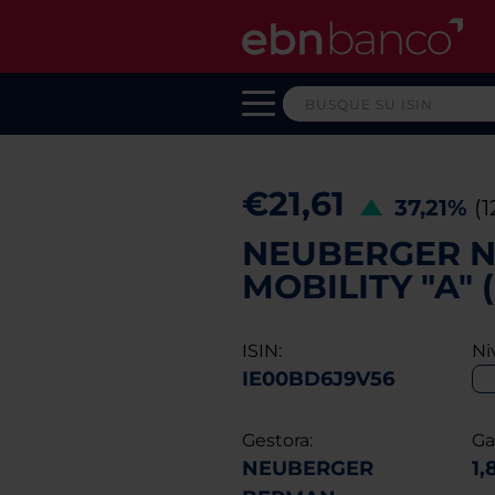
€21,61
37,21%
(
NEUBERGER N
MOBILITY "A" 
ISIN:
Ni
IE00BD6J9V56
Gestora:
Ga
NEUBERGER
1,