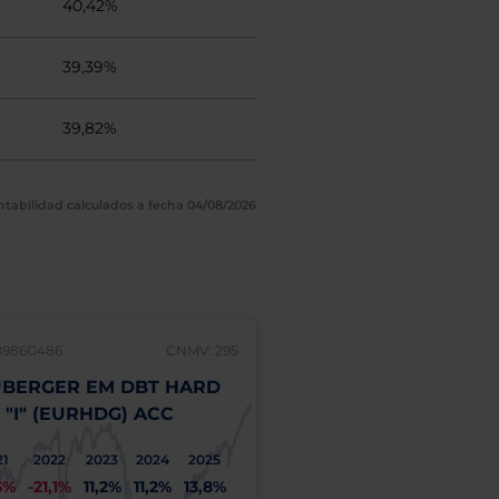
40,42%
39,39%
39,82%
ntabilidad calculados a fecha 04/08/2026
B986G486
CNMV: 295
IE00BLLXGX96
BERGER EM DBT HARD
NEUBERGER NEXT
 "I" (EURHDG) ACC
GENERATION CONNE
FUND "I" (EUR) ACC
21
2022
2023
2024
2025
3%
-21,1%
11,2%
11,2%
13,8%
2021
2022
2023
2