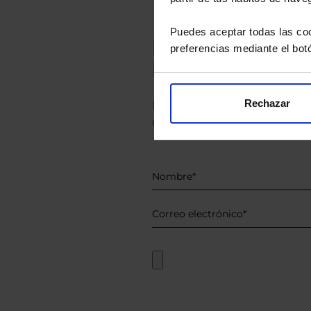
Puedes aceptar todas las coo
Recomendad
preferencias mediante el bot
Le hacemos un
Rechazar
Descárguese el archivo
e ind
de sus alternativas de Clases