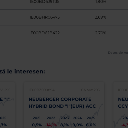
IE00BD6J9T35
1,90%
IE00BHR06475
2,69%
IE00BD6JB422
2,70%
Datos de re
á le interesen:
: 295
IE00BZ090894
CNMV: 295
IE00
 "I"
NEUBERGER CORPORATE
NEU
HYBRID BOND "I"(EUR) ACC
CCY
2025
2021
2022
2023
2024
2025
20
,7%
0,5%
-14,1%
8,1%
9,0%
6,0%
-4,