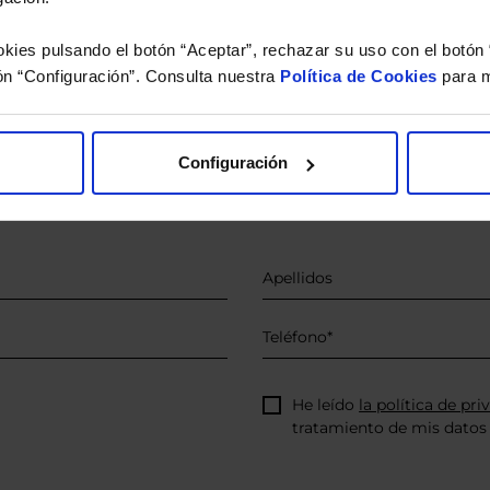
kies pulsando el botón “Aceptar”, rechazar su uso con el botón 
o.
ón “Configuración”. Consulta nuestra
Política de Cookies
para m
 estudio gratuito de su ca
Configuración
íquenos los ISINs de sus Fondos y nuestros expertos le e
 Limpias con las que podrá ahorrar en sus costes.
He leído
la política de pri
tratamiento de mis datos 