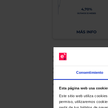
4,70%
ÚLTIMOS 12 MESES
MÁS INFO
Y recuerde que toda inversión conlleva riesg
fluctuaciones del mercado, sin que rentabil
El Grupo EBN no puede garantizar que cual
En cada una de las fichas de nuestros Fond
Consentimiento
Gestora y la entidad depositaria del mismo 
Esto es una comunicación publicitaria. E
para el inversor antes de tomar una decisió
Esta página web usa cookie
Los datos de rentabilidad mostrados hacen r
Este sitio web utiliza cooki
anterior a Valor Liquidativo actual con rein
permiso, utilizaremos cookies
partir de tus hábitos de nave