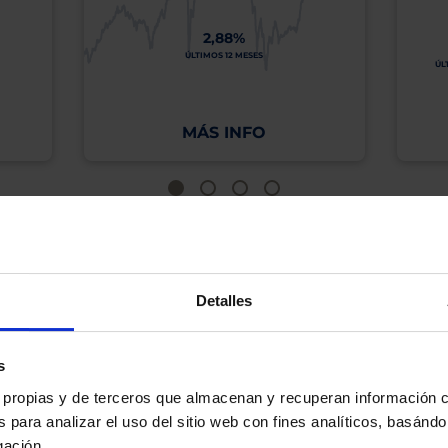
2,88%
ÚLTIMOS 12 MESES
ÚL
MÁS INFO
os, incluida la ausencia de rentabilidad y/o la pérdida del principal invertido. El valo
idades pasadas garanticen resultados en el futuro ni sean indicativas de rentabilidad
quier capital invertido mantendrá o aumentará su valor.
os de Inversión tiene a su disposición información completa y relativa a dicho Fond
Detalles
y sobre el Folleto (clicando en «ver informe») y el DFI (clicando en «ver ficha»).
BN no está recomendando la compra de estos Fondos en concreto. Consulte el foll
n final de inversión. El Cliente es responsable de las decisiones de inversión que ad
s
eferencia a los Valores Liquidativos del Fondo al cierre de la última sesión, y se cal
es propias y de terceros que almacenan y recuperan información
versión de dividendos si el fondo es de reparto. Todas las rentabilidades mostradas es
 para analizar el uso del sitio web con fines analíticos, basándo
gación.