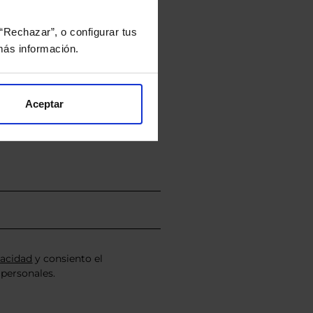
“Rechazar”, o configurar tus
ás información.
rtera.
Aceptar
nviarán un estudio gratuito
vacidad
y consiento el
personales.