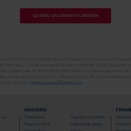
 en EBN Banco, a menos que se indique lo contrario, son propie
e Allfunds y / o sus proveedores de contenido; (2) no se puede cop
leta u oportuna. Ni Allfunds ni EBN Banco ni sus proveedores de
del uso de esta información. Allfunds es uno de los proveedores d
des del mundo.
https://www.allfunds.com
.
AHORRO
FINA
 su
Depósitos
Cuenta corriente
Hipotec
Sinycon Plus
Cuenta de pago
Présta
Depósitos
básica
Présta