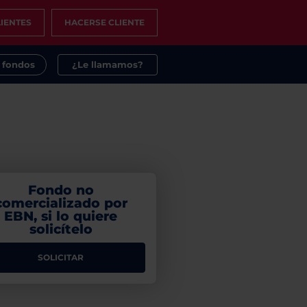
IENTES
HACERSE CLIENTE
s fondos
¿Le llamamos?
Fondo no
comercializado por
EBN, si lo quiere
solicítelo
SOLICITAR