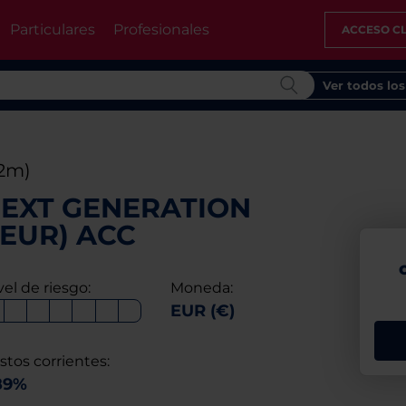
Particulares
Profesionales
ACCESO CL
Ver todos lo
12m)
EXT GENERATION
(EUR) ACC
vel de riesgo:
Moneda:
EUR (€)
stos corrientes:
89%