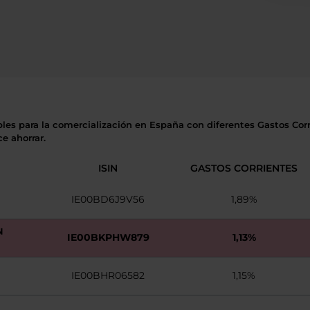
bles para la comercialización en España con diferentes Gastos Corri
e ahorrar.
ISIN
GASTOS CORRIENTES
IE00BD6J9V56
1,89%
N
IE00BKPHW879
1,13%
IE00BHR06582
1,15%