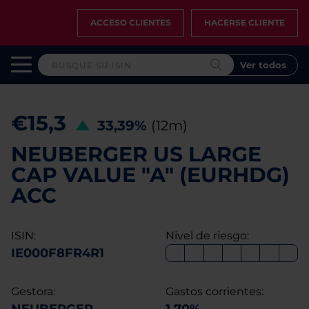
ACCESO CLIENTES
HACERSE CLIENTE
Ver todos
€15,3
33,39%
(12m)
NEUBERGER US LARGE
CAP VALUE "A" (EURHDG)
ACC
ISIN:
Nivel de riesgo:
IE000F8FR4R1
Gestora:
Gastos corrientes: