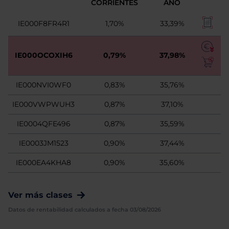
CORRIENTES
AÑO
IE000F8FR4R1
1,70%
33,39%
IE000OCOXIH6
0,79%
37,98%
IE000NVI0WF0
0,83%
35,76%
IE000VWPWUH3
0,87%
37,10%
IE0004QFE496
0,87%
35,59%
IE0003JM1523
0,90%
37,44%
IE000EA4KHA8
0,90%
35,60%
Ver más clases
Datos de rentabilidad calculados a fecha 03/08/2026