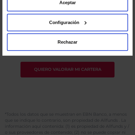
de Cookies
para más información.
Aceptar
Configuración
He leído
la política de privacidad
y consiento el
tratamiento de mis datos personales.
Rechazar
*Todos los datos que se muestran en EBN Banco, a menos
que se indique lo contrario, son propiedad de Allfunds . La
información aquí contenida: (1) es propiedad de Allfunds y /
o sus proveedores de contenido; (2) no se puede copiar ni