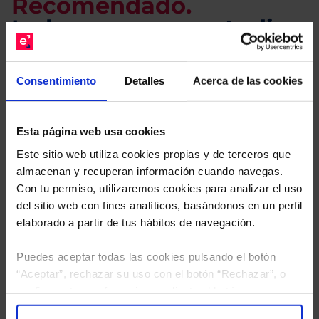
Recomendado.
Le hacemos un estudio
gratuito de su cartera.
Consentimiento
Detalles
Acerca de las cookies
Descárguese el archivo
e indíquenos los ISINs de
sus Fondos y nuestros expertos le enviarán un
estudio gratuito de sus alternativas de Clases
Esta página web usa cookies
Limpias con las que podrá ahorrar en sus costes.
Este sitio web utiliza cookies propias y de terceros que
almacenan y recuperan información cuando navegas.
Con tu permiso, utilizaremos cookies para analizar el uso
del sitio web con fines analíticos, basándonos en un perfil
elaborado a partir de tus hábitos de navegación.
Puedes aceptar todas las cookies pulsando el botón
“Aceptar”, rechazar su uso con el botón “Rechazar”, o
configurar tus preferencias mediante el botón
“Configuración”. Consulta nuestra
Política