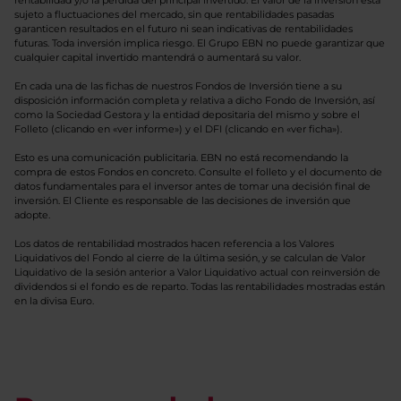
rentabilidad y/o la pérdida del principal invertido. El valor de la inversión está
sujeto a fluctuaciones del mercado, sin que rentabilidades pasadas
garanticen resultados en el futuro ni sean indicativas de rentabilidades
futuras. Toda inversión implica riesgo. El Grupo EBN no puede garantizar que
cualquier capital invertido mantendrá o aumentará su valor.
En cada una de las fichas de nuestros Fondos de Inversión tiene a su
disposición información completa y relativa a dicho Fondo de Inversión, así
como la Sociedad Gestora y la entidad depositaria del mismo y sobre el
Folleto (clicando en «ver informe») y el DFI (clicando en «ver ficha»).
Esto es una comunicación publicitaria. EBN no está recomendando la
compra de estos Fondos en concreto. Consulte el folleto y el documento de
datos fundamentales para el inversor antes de tomar una decisión final de
inversión. El Cliente es responsable de las decisiones de inversión que
adopte.
Los datos de rentabilidad mostrados hacen referencia a los Valores
Liquidativos del Fondo al cierre de la última sesión, y se calculan de Valor
Liquidativo de la sesión anterior a Valor Liquidativo actual con reinversión de
dividendos si el fondo es de reparto. Todas las rentabilidades mostradas están
en la divisa Euro.