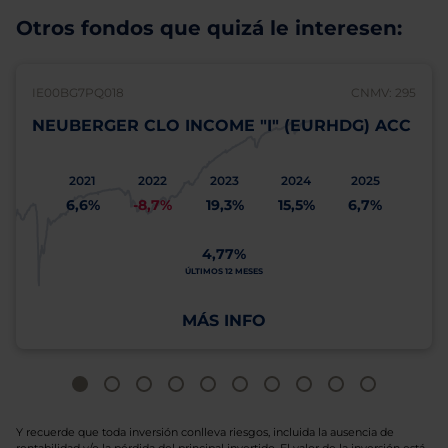
Otros fondos que quizá le interesen:
IE00BG7PQ018
CNMV: 295
NEUBERGER CLO INCOME "I" (EURHDG) ACC
2021
2022
2023
2024
2025
6,6%
-8,7%
19,3%
15,5%
6,7%
4,77%
ÚLTIMOS 12 MESES
MÁS INFO
Y recuerde que toda inversión conlleva riesgos, incluida la ausencia de