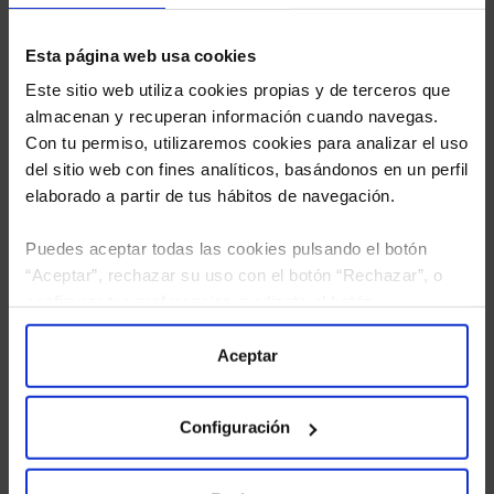
Esta página web usa cookies
Este sitio web utiliza cookies propias y de terceros que
almacenan y recuperan información cuando navegas.
Con tu permiso, utilizaremos cookies para analizar el uso
del sitio web con fines analíticos, basándonos en un perfil
elaborado a partir de tus hábitos de navegación.
Puedes aceptar todas las cookies pulsando el botón
“Aceptar”, rechazar su uso con el botón “Rechazar”, o
configurar tus preferencias mediante el botón
He leído
la política de privacidad
y consiento el
“Configuración”. Consulta nuestra
Política
tratamiento de mis datos personales.
de Cookies
para más información.
Aceptar
Configuración