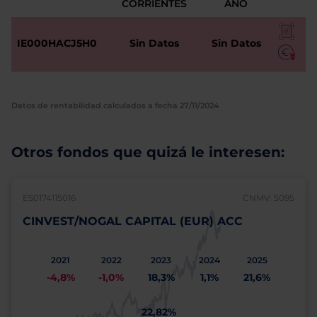
CORRIENTES
AÑO
IE000HACJ5H0
Sin Datos
Sin Datos
Datos de rentabilidad calculados a fecha 27/11/2024
Otros fondos que quizá le interesen:
ES0174115016
CNMV: 5095
CINVEST/NOGAL CAPITAL (EUR) ACC
2021
2022
2023
2024
2025
-4,8%
-1,0%
18,3%
1,1%
21,6%
22,82%