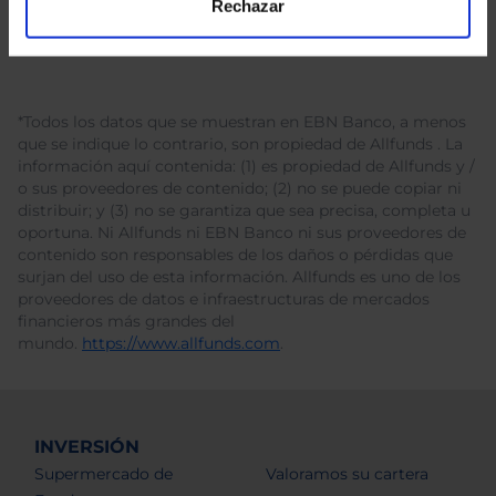
Rechazar
*Todos los datos que se muestran en EBN Banco, a menos
que se indique lo contrario, son propiedad de Allfunds . La
información aquí contenida: (1) es propiedad de Allfunds y /
o sus proveedores de contenido; (2) no se puede copiar ni
distribuir; y (3) no se garantiza que sea precisa, completa u
oportuna. Ni Allfunds ni EBN Banco ni sus proveedores de
contenido son responsables de los daños o pérdidas que
surjan del uso de esta información. Allfunds es uno de los
proveedores de datos e infraestructuras de mercados
financieros más grandes del
mundo.
https://www.allfunds.com
.
INVERSIÓN
Supermercado de
Valoramos su cartera