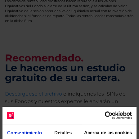
Los datos de rentabilidad mostrados hacen referencia a los Valores
Liquidativos del Fondo al cierre de la última sesión, y se calculan de Valor
Liquidativo de la sesión anterior a Valor Liquidativo actual con reinversión de
dividendos si el fondo es de reparto. Todas las rentabilidades mostradas están
en la divisa Euro.
Recomendado.
Le hacemos un estudio
gratuito de su cartera.
Descárguese el archivo
e indíquenos los ISINs de
sus Fondos y nuestros expertos le enviarán un
estudio gratuito de sus alternativas de Clases
Limpias con las que podrá ahorrar en sus costes.
Consentimiento
Detalles
Acerca de las cookies