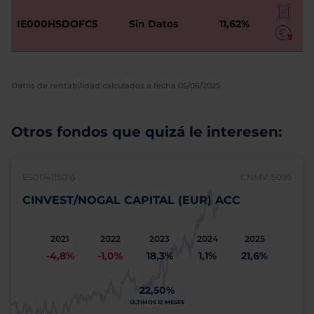
IE000HSDOFC5
Sin Datos
11,62%
Datos de rentabilidad calculados a fecha 05/06/2025
Otros fondos que quizá le interesen:
ES0174115016
CNMV: 5095
CINVEST/NOGAL CAPITAL (EUR) ACC
2021
2022
2023
2024
2025
-4,8%
-1,0%
18,3%
1,1%
21,6%
22,50%
ÚLTIMOS 12 MESES