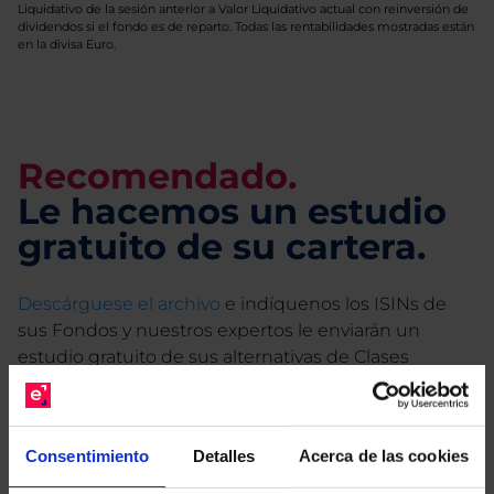
Liquidativo de la sesión anterior a Valor Liquidativo actual con reinversión de
dividendos si el fondo es de reparto. Todas las rentabilidades mostradas están
en la divisa Euro.
Recomendado.
Le hacemos un estudio
gratuito de su cartera.
Descárguese el archivo
e indíquenos los ISINs de
sus Fondos y nuestros expertos le enviarán un
estudio gratuito de sus alternativas de Clases
Limpias con las que podrá ahorrar en sus costes.
Consentimiento
Detalles
Acerca de las cookies