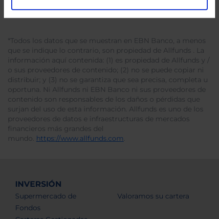
*Todos los datos que se muestran en EBN Banco, a menos
que se indique lo contrario, son propiedad de Allfunds . La
información aquí contenida: (1) es propiedad de Allfunds y /
o sus proveedores de contenido; (2) no se puede copiar ni
distribuir; y (3) no se garantiza que sea precisa, completa u
oportuna. Ni Allfunds ni EBN Banco ni sus proveedores de
contenido son responsables de los daños o pérdidas que
surjan del uso de esta información. Allfunds es uno de los
proveedores de datos e infraestructuras de mercados
financieros más grandes del
mundo.
https://www.allfunds.com
.
INVERSIÓN
Supermercado de
Valoramos su cartera
Fondos