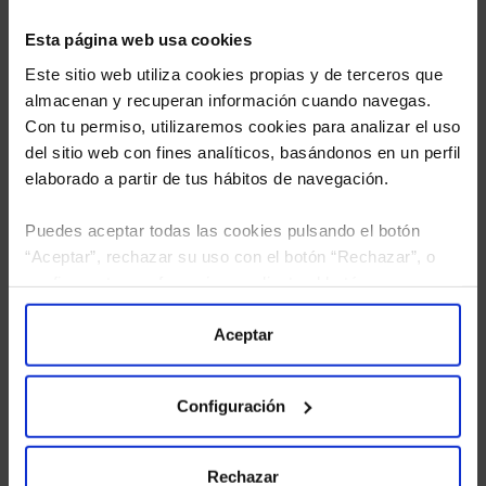
Esta página web usa cookies
Este sitio web utiliza cookies propias y de terceros que
almacenan y recuperan información cuando navegas.
Con tu permiso, utilizaremos cookies para analizar el uso
del sitio web con fines analíticos, basándonos en un perfil
elaborado a partir de tus hábitos de navegación.
Puedes aceptar todas las cookies pulsando el botón
“Aceptar”, rechazar su uso con el botón “Rechazar”, o
He leído
la política de privacidad
y consiento el
configurar tus preferencias mediante el botón
tratamiento de mis datos personales.
“Configuración”. Consulta nuestra
Política
de Cookies
para más información.
Aceptar
Configuración
Rechazar