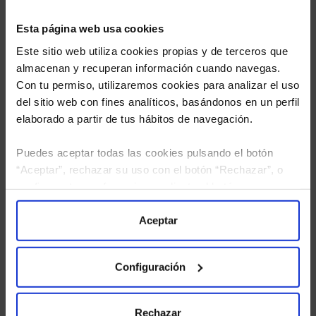
Esta página web usa cookies
Este sitio web utiliza cookies propias y de terceros que
almacenan y recuperan información cuando navegas.
Con tu permiso, utilizaremos cookies para analizar el uso
del sitio web con fines analíticos, basándonos en un perfil
elaborado a partir de tus hábitos de navegación.
Puedes aceptar todas las cookies pulsando el botón
“Aceptar”, rechazar su uso con el botón “Rechazar”, o
He leído
la política de privacidad
y consiento el
configurar tus preferencias mediante el botón
tratamiento de mis datos personales.
“Configuración”. Consulta nuestra
Política
de Cookies
para más información.
Aceptar
Configuración
Rechazar