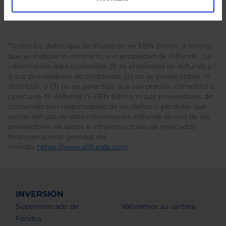
*Todos los datos que se muestran en EBN Banco, a menos
que se indique lo contrario, son propiedad de Allfunds . La
información aquí contenida: (1) es propiedad de Allfunds y /
o sus proveedores de contenido; (2) no se puede copiar ni
distribuir; y (3) no se garantiza que sea precisa, completa u
oportuna. Ni Allfunds ni EBN Banco ni sus proveedores de
contenido son responsables de los daños o pérdidas que
surjan del uso de esta información. Allfunds es uno de los
proveedores de datos e infraestructuras de mercados
financieros más grandes del
mundo.
https://www.allfunds.com
.
INVERSIÓN
Supermercado de
Valoramos su cartera
Fondos