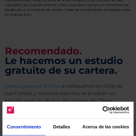
Liquidativos del Fondo al cierre de la última sesión, y se calculan de Valor
Liquidativo de la sesión anterior a Valor Liquidativo actual con reinversión de
dividendos si el fondo es de reparto. Todas las rentabilidades mostradas están
en la divisa Euro.
Recomendado.
Le hacemos un estudio
gratuito de su cartera.
Descárguese el archivo
e indíquenos los ISINs de
sus Fondos y nuestros expertos le enviarán un
estudio gratuito de sus alternativas de Clases
Limpias con las que podrá ahorrar en sus costes.
Consentimiento
Detalles
Acerca de las cookies