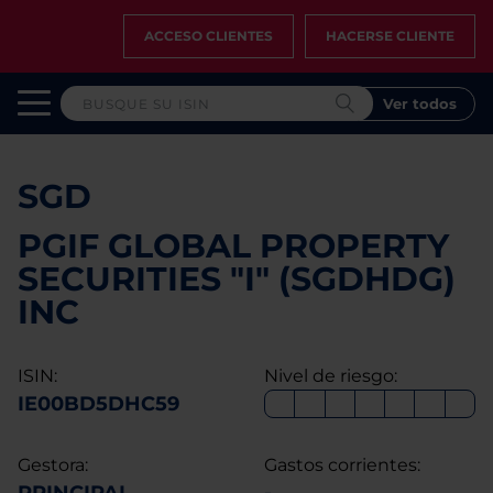
ACCESO CLIENTES
HACERSE CLIENTE
Ver todos
SGD
PGIF GLOBAL PROPERTY
SECURITIES "I" (SGDHDG)
INC
ISIN:
Nivel de riesgo:
IE00BD5DHC59
Gestora:
Gastos corrientes: