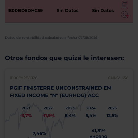
IE00BD5DHC59
Sin Datos
Sin Datos
Datos de rentabilidad calculados a fecha 07/08/2026
Otros fondos que quizá le interesen:
IE00BYP55026
CNMV: 656
PGIF FINISTERRE UNCONSTRAINED EM
FIXED INCOME "N" (EURHDG) ACC
2021
2022
2023
2024
2025
-3,7%
-11,9%
8,4%
5,4%
12,5%
41,81%
7,46%
AHORRO