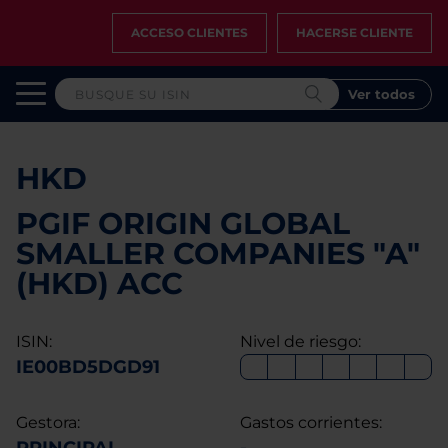
ACCESO CLIENTES
HACERSE CLIENTE
Ver todos
HKD
PGIF ORIGIN GLOBAL
SMALLER COMPANIES "A"
(HKD) ACC
ISIN:
Nivel de riesgo:
IE00BD5DGD91
Gestora:
Gastos corrientes: