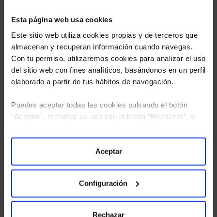
Esta página web usa cookies
Este sitio web utiliza cookies propias y de terceros que
almacenan y recuperan información cuando navegas.
Con tu permiso, utilizaremos cookies para analizar el uso
del sitio web con fines analíticos, basándonos en un perfil
elaborado a partir de tus hábitos de navegación.
Puedes aceptar todas las cookies pulsando el botón
“Aceptar”, rechazar su uso con el botón “Rechazar”, o
He leído
la política de privacidad
y consiento el
configurar tus preferencias mediante el botón
tratamiento de mis datos personales.
“Configuración”. Consulta nuestra
Política
de Cookies
para más información.
Aceptar
Configuración
Rechazar