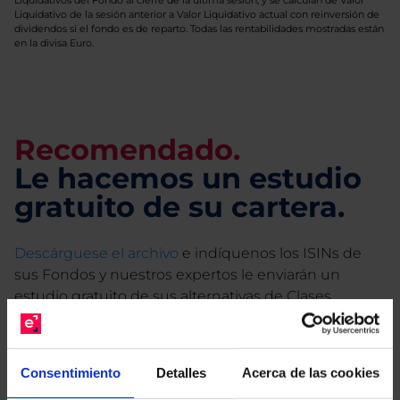
Liquidativos del Fondo al cierre de la última sesión, y se calculan de Valor
Liquidativo de la sesión anterior a Valor Liquidativo actual con reinversión de
dividendos si el fondo es de reparto. Todas las rentabilidades mostradas están
en la divisa Euro.
Recomendado.
Le hacemos un estudio
gratuito de su cartera.
Descárguese el archivo
e indíquenos los ISINs de
sus Fondos y nuestros expertos le enviarán un
estudio gratuito de sus alternativas de Clases
Limpias con las que podrá ahorrar en sus costes.
Consentimiento
Detalles
Acerca de las cookies