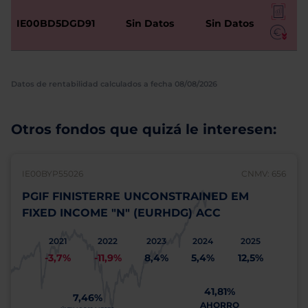
IE00BD5DGD91
Sin Datos
Sin Datos
Datos de rentabilidad calculados a fecha 08/08/2026
Otros fondos que quizá le interesen:
IE00BYP55026
CNMV: 656
PGIF FINISTERRE UNCONSTRAINED EM
FIXED INCOME "N" (EURHDG) ACC
2021
2022
2023
2024
2025
-3,7%
-11,9%
8,4%
5,4%
12,5%
41,81%
7,46%
AHORRO