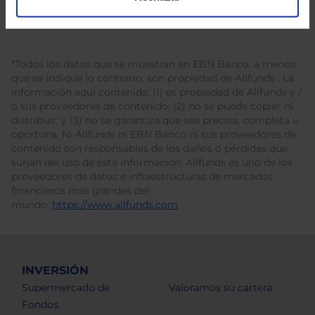
*Todos los datos que se muestran en EBN Banco, a menos
que se indique lo contrario, son propiedad de Allfunds . La
información aquí contenida: (1) es propiedad de Allfunds y /
o sus proveedores de contenido; (2) no se puede copiar ni
distribuir; y (3) no se garantiza que sea precisa, completa u
oportuna. Ni Allfunds ni EBN Banco ni sus proveedores de
contenido son responsables de los daños o pérdidas que
surjan del uso de esta información. Allfunds es uno de los
proveedores de datos e infraestructuras de mercados
financieros más grandes del
mundo.
https://www.allfunds.com
.
INVERSIÓN
Supermercado de
Valoramos su cartera
Fondos