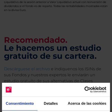
Liquidativo de la sesión anterior a Valor Liquidativo actual con reinversión de
dividendos si el fondo es de reparto. Todas las rentabilidades mostradas están
en la divisa Euro.
Recomendado.
Le hacemos un estudio
gratuito de su cartera.
Descárguese el archivo
e indíquenos los ISINs de
sus Fondos y nuestros expertos le enviarán un
estudio gratuito de sus alternativas de Clases
Limpias con las que podrá ahorrar en sus costes.
Consentimiento
Detalles
Acerca de las cookies