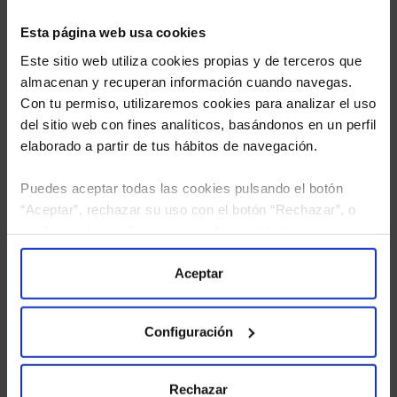
Esta página web usa cookies
Este sitio web utiliza cookies propias y de terceros que
almacenan y recuperan información cuando navegas.
Con tu permiso, utilizaremos cookies para analizar el uso
del sitio web con fines analíticos, basándonos en un perfil
elaborado a partir de tus hábitos de navegación.
Puedes aceptar todas las cookies pulsando el botón
“Aceptar”, rechazar su uso con el botón “Rechazar”, o
He leído
la política de privacidad
y consiento el
configurar tus preferencias mediante el botón
tratamiento de mis datos personales.
“Configuración”. Consulta nuestra
Política
de Cookies
para más información.
Aceptar
Configuración
Rechazar