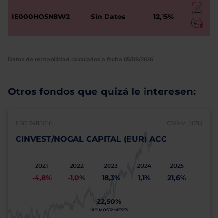
IE000HO5N8W2
Sin Datos
12,15%
Datos de rentabilidad calculados a fecha 05/08/2026
Otros fondos que quizá le interesen:
ES0174115016
CNMV: 5095
CINVEST/NOGAL CAPITAL (EUR) ACC
2021
2022
2023
2024
2025
-4,8%
-1,0%
18,3%
1,1%
21,6%
22,50%
ÚLTIMOS 12 MESES