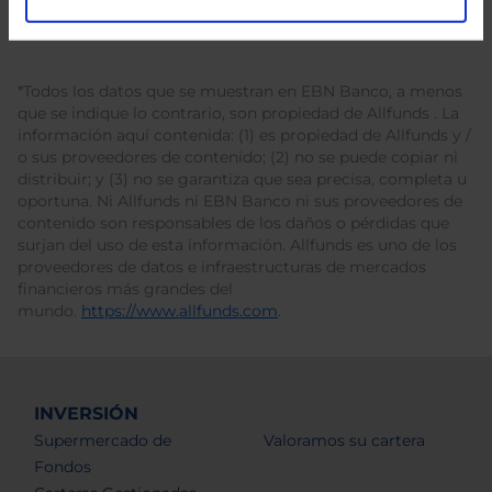
*Todos los datos que se muestran en EBN Banco, a menos
que se indique lo contrario, son propiedad de Allfunds . La
información aquí contenida: (1) es propiedad de Allfunds y /
o sus proveedores de contenido; (2) no se puede copiar ni
distribuir; y (3) no se garantiza que sea precisa, completa u
oportuna. Ni Allfunds ni EBN Banco ni sus proveedores de
contenido son responsables de los daños o pérdidas que
surjan del uso de esta información. Allfunds es uno de los
proveedores de datos e infraestructuras de mercados
financieros más grandes del
mundo.
https://www.allfunds.com
.
INVERSIÓN
Supermercado de
Valoramos su cartera
Fondos