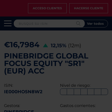
ACCESO CLIENTES
HACERSE CLIENTE
Ver todos
€16,7984
12,15%
(12m)
PINEBRIDGE GLOBAL
FOCUS EQUITY "SR1"
(EUR) ACC
ISIN:
Nivel de riesgo:
IE000HO5N8W2
Gestora:
Gastos corrientes: