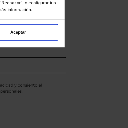
“Rechazar”, o configurar tus
rtera.
ás información.
nviarán un estudio gratuito
Aceptar
vacidad
y consiento el
personales.