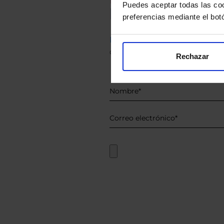
Puedes aceptar todas las coo
Le hacemos un
preferencias mediante el bot
Descárguese el archivo
e ind
de sus alternativas de Clases
Rechazar