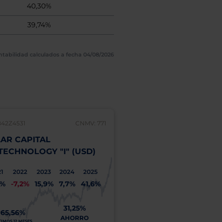
40,30%
39,74%
ntabilidad calculados a fecha 04/08/2026
B42Z4531
CNMV: 771
IE00B3XLHR60
AR CAPITAL
POLAR CAPITAL
TECHNOLOGY "I" (USD)
BIOTECHNOLOGY "R
INC
1
2022
2023
2024
2025
7%
-7,2%
15,9%
7,7%
41,6%
2021
2022
2023
20
4,2%
-7,5%
15,6%
7,
31,25%
65,56%
AHORRO
2
TIMOS 12 MESES