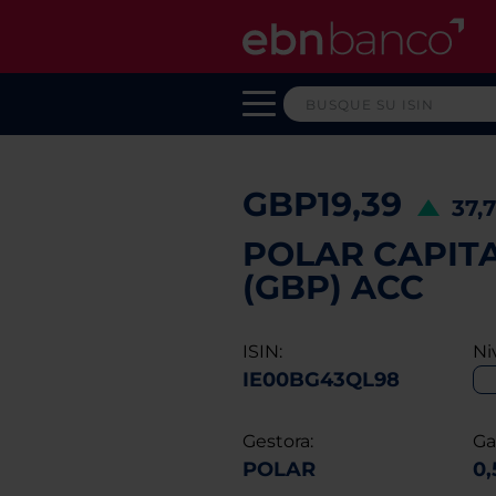
GBP19,39
37,
POLAR CAPITA
(GBP) ACC
ISIN:
Ni
IE00BG43QL98
Gestora:
Ga
POLAR
0,