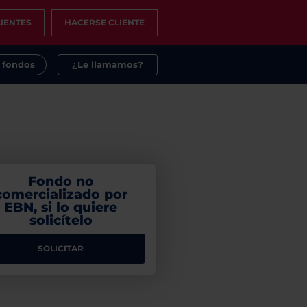
IENTES
HACERSE CLIENTE
s fondos
¿Le llamamos?
Fondo no
comercializado por
EBN, si lo quiere
solicítelo
SOLICITAR