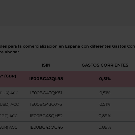
bles para la comercialización en España con diferentes Gastos Corri
e ahorrar.
ISIN
GASTOS CORRIENTES
" (GBP)
IE00BG43QL98
0,51%
IE00BG43QK81
0,51%
(EUR) ACC
IE00BG43QJ76
0,51%
(USD) ACC
IE00BG43QH52
0,89%
(GBP) ACC
IE00BG43QG46
0,89%
EUR) ACC