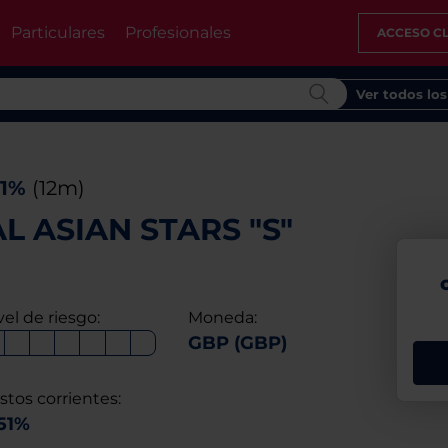
Particulares
Profesionales
ACCESO CL
Ver todos lo
71%
(12m)
L ASIAN STARS "S"
vel de riesgo:
Moneda:
GBP (GBP)
stos corrientes:
51%