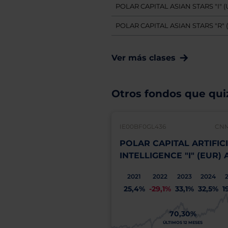
POLAR CAPITAL ASIAN STARS "I" 
POLAR CAPITAL ASIAN STARS "R" 
Ver más clases
Otros fondos que quiz
IE00BF0GL436
CNM
POLAR CAPITAL ARTIFIC
INTELLIGENCE "I" (EUR) 
2021
2022
2023
2024
25,4%
-29,1%
33,1%
32,5%
1
70,30%
ÚLTIMOS 12 MESES