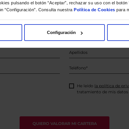
kies pulsando el botón “Aceptar”, rechazar su uso con el botón 
 estudio gratuito de su ca
ón “Configuración”. Consulta nuestra
Política de Cookies
para m
íquenos los ISINs de sus Fondos y nuestros expertos le e
 Limpias con las que podrá ahorrar en sus costes.
Configuración
He leído
la política de pri
tratamiento de mis datos 