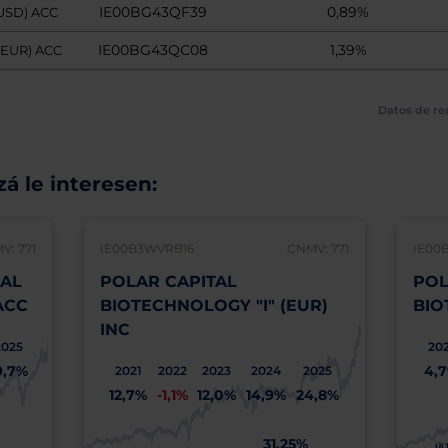
IE00BG43QF39
0,89%
(USD) ACC
IE00BG43QC08
1,39%
(EUR) ACC
Datos de re
á le interesen:
V: 771
IE00B3WVRB16
CNMV: 771
IE00
IAL
POLAR CAPITAL
POL
ACC
BIOTECHNOLOGY "I" (EUR)
BIO
INC
2025
202
9,7%
4,
2021
2022
2023
2024
2025
12,7%
-1,1%
12,0%
14,9%
24,8%
31,25%
ÚL