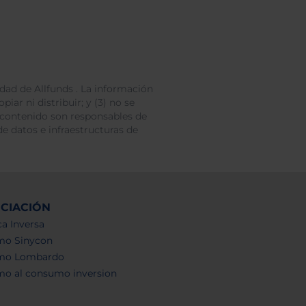
dad de Allfunds . La información
iar ni distribuir; y (3) no se
 contenido son responsables de
e datos e infraestructuras de
NCIACIÓN
a Inversa
mo Sinycon
mo Lombardo
mo al consumo inversion