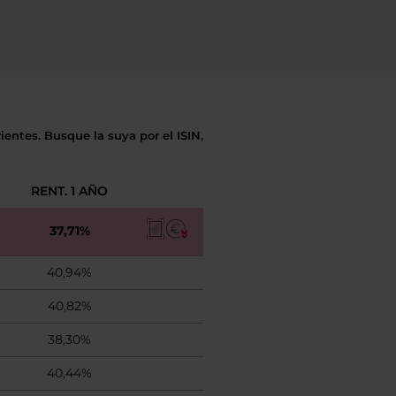
entes. Busque la suya por el ISIN,
RENT. 1 AÑO
37,71%
40,94%
40,82%
38,30%
40,44%