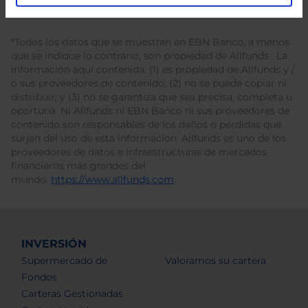
*Todos los datos que se muestran en EBN Banco, a menos
que se indique lo contrario, son propiedad de Allfunds . La
información aquí contenida: (1) es propiedad de Allfunds y /
o sus proveedores de contenido; (2) no se puede copiar ni
distribuir; y (3) no se garantiza que sea precisa, completa u
oportuna. Ni Allfunds ni EBN Banco ni sus proveedores de
contenido son responsables de los daños o pérdidas que
surjan del uso de esta información. Allfunds es uno de los
proveedores de datos e infraestructuras de mercados
financieros más grandes del
mundo.
https://www.allfunds.com
.
INVERSIÓN
Supermercado de
Valoramos su cartera
Fondos
Carteras Gestionadas