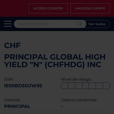
ACCESO CLIENTES
HACERSE CLIENTE
Ver todos
CHF
PRINCIPAL GLOBAL HIGH
YIELD "N" (CHFHDG) INC
ISIN:
Nivel de riesgo:
IE00BD5DJW95
Gestora:
Gastos corrientes:
PRINCIPAL
-