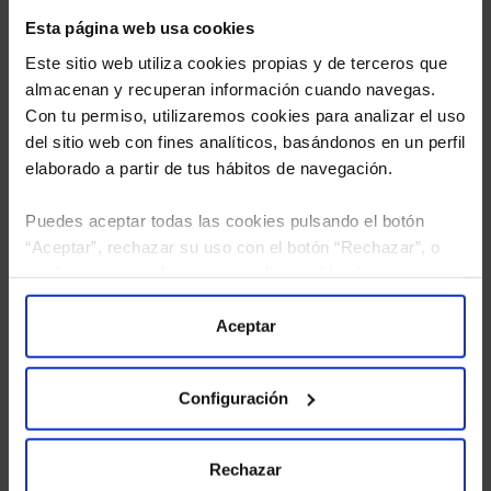
Esta página web usa cookies
Este sitio web utiliza cookies propias y de terceros que
almacenan y recuperan información cuando navegas.
Con tu permiso, utilizaremos cookies para analizar el uso
del sitio web con fines analíticos, basándonos en un perfil
elaborado a partir de tus hábitos de navegación.
Puedes aceptar todas las cookies pulsando el botón
“Aceptar”, rechazar su uso con el botón “Rechazar”, o
He leído
la política de privacidad
y consiento el
configurar tus preferencias mediante el botón
tratamiento de mis datos personales.
“Configuración”. Consulta nuestra
Política
de Cookies
para más información.
Aceptar
Configuración
Rechazar