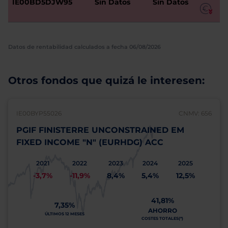
IE00BD5DJW95
Sin Datos
Sin Datos
Datos de rentabilidad calculados a fecha 06/08/2026
Otros fondos que quizá le interesen:
IE00BYP55026
CNMV: 656
PGIF FINISTERRE UNCONSTRAINED EM
FIXED INCOME "N" (EURHDG) ACC
2021
2022
2023
2024
2025
-3,7%
-11,9%
8,4%
5,4%
12,5%
41,81%
7,35%
AHORRO
ÚLTIMOS 12 MESES
COSTES TOTALES(*)