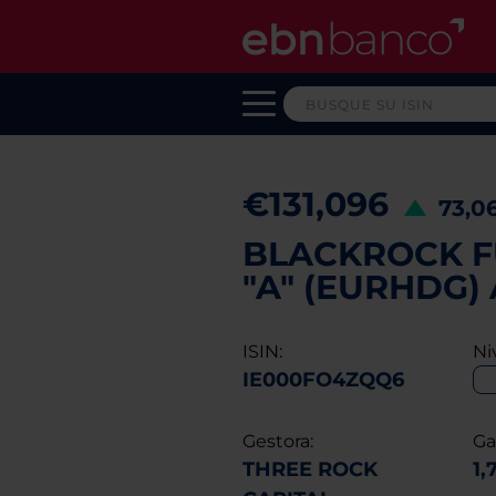
€131,096
73,0
BLACKROCK F
"A" (EURHDG)
ISIN:
Ni
IE000FO4ZQQ6
Gestora:
Ga
THREE ROCK
1,