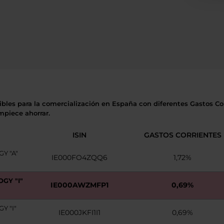
ibles para la comercialización en España con diferentes Gastos Cor
mpiece ahorrar.
ISIN
GASTOS CORRIENTES
Y "A"
IE000FO4ZQQ6
1,72%
GY "I"
IE000AWZMFP1
0,69%
 "I"
IE000JKFI1I1
0,69%