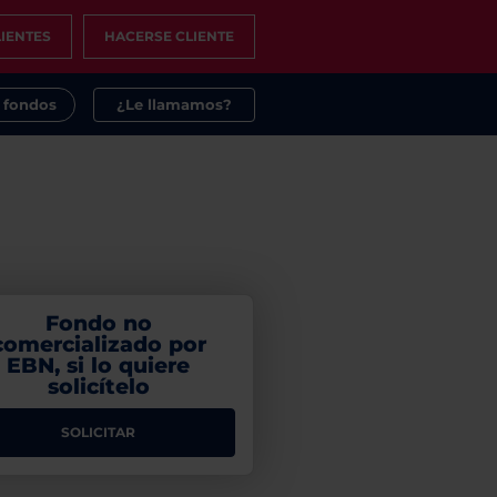
IENTES
HACERSE CLIENTE
s fondos
¿Le llamamos?
Fondo no
comercializado por
EBN, si lo quiere
solicítelo
SOLICITAR