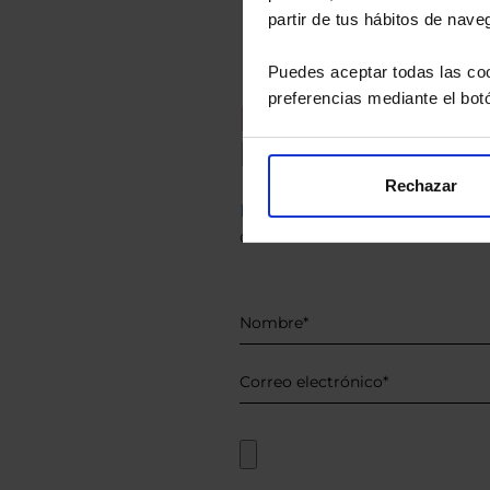
partir de tus hábitos de nave
Puedes aceptar todas las coo
preferencias mediante el bot
Recomendad
Le hacemos un
Rechazar
Descárguese el archivo
e ind
de sus alternativas de Clases