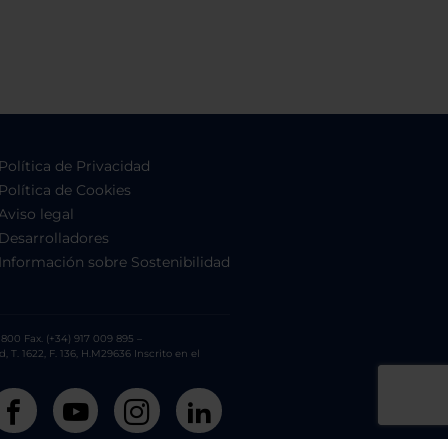
Política de Privacidad
Política de Cookies
Aviso legal
Desarrolladores
Información sobre Sostenibilidad
800 Fax. (+34) 917 009 895 –
. 1622, F. 136, H.M29636 Inscrito en el