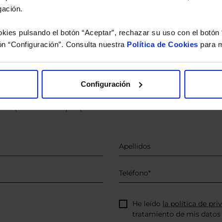
gación.
kies pulsando el botón “Aceptar”, rechazar su uso con el botón 
ón “Configuración”. Consulta nuestra
Política de Cookies
para m
o.
 estudio gratuito de su ca
Configuración
íquenos los ISINs de sus Fondos y nuestros expertos le e
 Limpias con las que podrá ahorrar en sus costes.
He leído
la política de pri
tratamiento de mis datos 