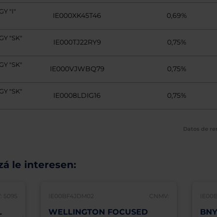
 "I"
IE000XK45T46
0,69%
Y "SK"
IE000TJ22RY9
0,75%
Y "SK"
IE000VJWBQ79
0,75%
Y "SK"
IE0008LDIG16
0,75%
Datos de re
á le interesen:
 5095
IE00BF4JDM02
CNMV:
IE00
L
WELLINGTON FOCUSED
BNY