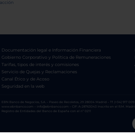
Documentación legal e Información Financiera
Gobierno Corporativo y Política de Remuneraciones
Tarifas, tipos de interés y comisiones
Servicio de Quejas y Reclamaciones
Canal Ético y de Acoso
Seguridad en la web
EBN Banco de Negocios, S.A. – Paseo de Recoletos, 29 28004 Madrid – Tf. (+34) 917 009 
www.ebnbanco.com – info@ebnbanco.com – CIF: A-28763043 Inscrito en el R.M. Madrid, T
Registro de Entidades del Banco de España con el nº 0211