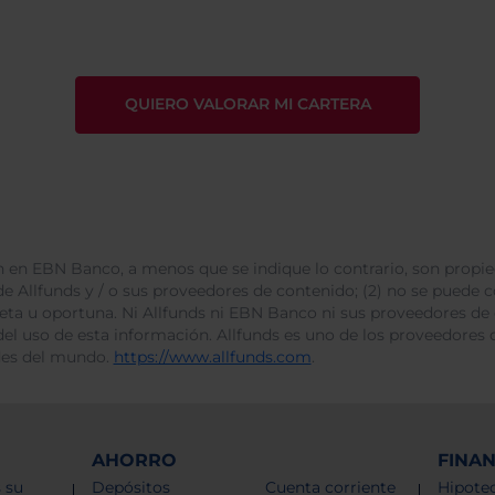
 en EBN Banco, a menos que se indique lo contrario, son propie
e Allfunds y / o sus proveedores de contenido; (2) no se puede cop
leta u oportuna. Ni Allfunds ni EBN Banco ni sus proveedores de
del uso de esta información. Allfunds es uno de los proveedores d
des del mundo.
https://www.allfunds.com
.
AHORRO
FINA
 su
Depósitos
Cuenta corriente
Hipotec