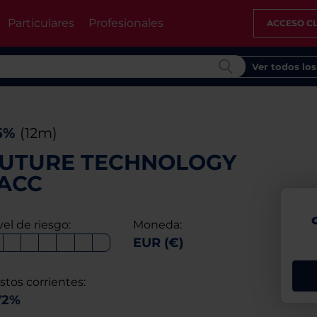
Particulares
Profesionales
ACCESO CL
Ver todos lo
6%
(12m)
UTURE TECHNOLOGY
 ACC
vel de riesgo:
Moneda:
EUR (€)
stos corrientes:
72%