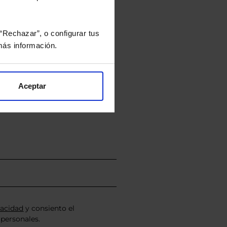
“Rechazar”, o configurar tus
ás información.
rtera.
Aceptar
nviarán un estudio gratuito
vacidad
y consiento el
personales.