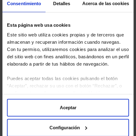
Consentimiento
Detalles
Acerca de las cookies
Esta página web usa cookies
Este sitio web utiliza cookies propias y de terceros que
almacenan y recuperan información cuando navegas.
Con tu permiso, utilizaremos cookies para analizar el uso
del sitio web con fines analíticos, basándonos en un perfil
elaborado a partir de tus hábitos de navegación.
Puedes aceptar todas las cookies pulsando el botón
“Aceptar”, rechazar su uso con el botón “Rechazar”, o
configurar tus preferencias mediante el botón
“Configuración”. Consulta nuestra
Política
He leído
la política de privacidad
y consiento el
de Cookies
para más información.
Aceptar
tratamiento de mis datos personales.
Configuración