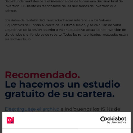
datos fundamentales para el inversor antes de tomar una decisión final de
inversión. El Cliente es responsable de las decisiones de inversión que
adopte.
Los datos de rentabilidad mostrados hacen referencia a los Valores
Liquidativos del Fondo al cierre de la última sesión, y se calculan de Valor
Liquidativo de la sesión anterior a Valor Liquidativo actual con reinversión de
dividendos si el fondo es de reparto. Todas las rentabilidades mostradas están
en la divisa Euro.
Recomendado.
Le hacemos un estudio
gratuito de su cartera.
Descárguese el archivo
e indíquenos los ISINs de
sus Fondos y nuestros expertos le enviarán un
estudio gratuito de sus alternativas de Clases
Limpias con las que podrá ahorrar en sus costes.