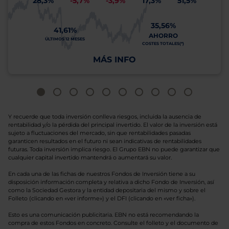
28,3%
-5,7%
-3,9%
17,3%
51,5%
35,56%
41,61%
AHORRO
ÚLTIMOS 12 MESES
COSTES TOTALES(*)
MÁS INFO
Y recuerde que toda inversión conlleva riesgos, incluida la ausencia de
rentabilidad y/o la pérdida del principal invertido. El valor de la inversión está
sujeto a fluctuaciones del mercado, sin que rentabilidades pasadas
garanticen resultados en el futuro ni sean indicativas de rentabilidades
futuras. Toda inversión implica riesgo. El Grupo EBN no puede garantizar que
cualquier capital invertido mantendrá o aumentará su valor.
En cada una de las fichas de nuestros Fondos de Inversión tiene a su
disposición información completa y relativa a dicho Fondo de Inversión, así
como la Sociedad Gestora y la entidad depositaria del mismo y sobre el
Folleto (clicando en «ver informe») y el DFI (clicando en «ver ficha»).
Esto es una comunicación publicitaria. EBN no está recomendando la
compra de estos Fondos en concreto. Consulte el folleto y el documento de