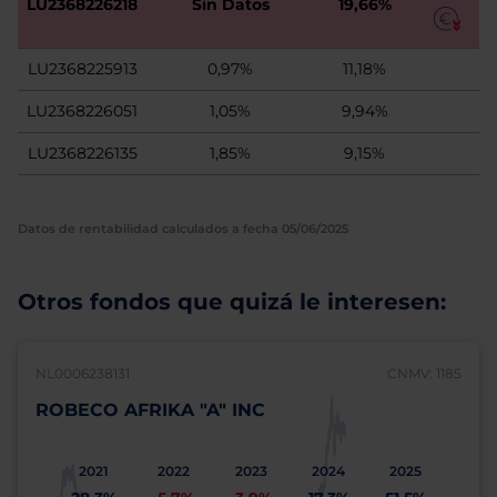
LU2368226218
Sin Datos
19,66%
LU2368225913
0,97%
11,18%
LU2368226051
1,05%
9,94%
LU2368226135
1,85%
9,15%
Datos de rentabilidad calculados a fecha 05/06/2025
Otros fondos que quizá le interesen:
NL0006238131
CNMV: 1185
ROBECO AFRIKA "A" INC
2021
2022
2023
2024
2025