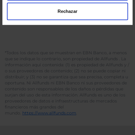
Rechazar
*Todos los datos que se muestran en EBN Banco, a menos
que se indique lo contrario, son propiedad de Allfunds . La
información aquí contenida: (1) es propiedad de Allfunds y /
o sus proveedores de contenido; (2) no se puede copiar ni
distribuir; y (3) no se garantiza que sea precisa, completa u
oportuna. Ni Allfunds ni EBN Banco ni sus proveedores de
contenido son responsables de los daños o pérdidas que
surjan del uso de esta información. Allfunds es uno de los
proveedores de datos e infraestructuras de mercados
financieros más grandes del
mundo.
https://www.allfunds.com
.