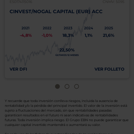
ES0174115016
CNMV: 5095
CINVEST/NOGAL CAPITAL (EUR) ACC
2021
2022
2023
2024
2025
-4,8%
-1,0%
18,3%
1,1%
21,6%
22,50%
ÚLTIMOS 12 MESES
VER DFI
VER FOLLETO
Y recuerde que toda inversión conlleva riesgos, incluida la ausencia de
rentabilidad y/o la pérdida del principal invertido. El valor de la inversión está
sujeto a fluctuaciones del mercado, sin que rentabilidades pasadas
garanticen resultados en el futuro ni sean indicativas de rentabilidades
futuras. Toda inversión implica riesgo. El Grupo EBN no puede garantizar que
cualquier capital invertido mantendrá o aumentará su valor.