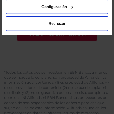
He leído
la política de privacidad
y consiento el
tratamiento de mis datos personales.
Configuración
Rechazar
*Todos los datos que se muestran en EBN Banco, a menos
que se indique lo contrario, son propiedad de Allfunds . La
información aquí contenida: (1) es propiedad de Allfunds y /
o sus proveedores de contenido; (2) no se puede copiar ni
distribuir; y (3) no se garantiza que sea precisa, completa u
oportuna. Ni Allfunds ni EBN Banco ni sus proveedores de
contenido son responsables de los daños o pérdidas que
surjan del uso de esta información. Allfunds es uno de los
proveedores de datos e infraestructuras de mercados