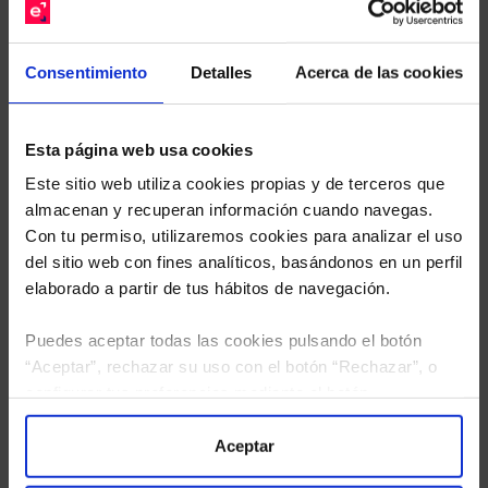
Descárguese el archivo
e indíquenos los ISINs de
sus Fondos y nuestros expertos le enviarán un
Consentimiento
Detalles
Acerca de las cookies
estudio gratuito de sus alternativas de Clases
Limpias con las que podrá ahorrar en sus costes.
Esta página web usa cookies
Este sitio web utiliza cookies propias y de terceros que
almacenan y recuperan información cuando navegas.
Con tu permiso, utilizaremos cookies para analizar el uso
del sitio web con fines analíticos, basándonos en un perfil
elaborado a partir de tus hábitos de navegación.
Puedes aceptar todas las cookies pulsando el botón
“Aceptar”, rechazar su uso con el botón “Rechazar”, o
configurar tus preferencias mediante el botón
“Configuración”. Consulta nuestra
Política
de Cookies
para más información.
Aceptar