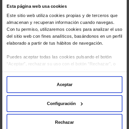
Esta página web usa cookies
Este sitio web utiliza cookies propias y de terceros que
almacenan y recuperan información cuando navegas.
Con tu permiso, utilizaremos cookies para analizar el uso
del sitio web con fines analíticos, basándonos en un perfil
elaborado a partir de tus hábitos de navegación.
Puedes aceptar todas las cookies pulsando el botón
He leído
la política de privacidad
y consiento el
“Aceptar”, rechazar su uso con el botón “Rechazar”, o
tratamiento de mis datos personales.
configurar tus preferencias mediante el botón
“Configuración”. Consulta nuestra
Política
de Cookies
para más información.
Aceptar
Configuración
Rechazar