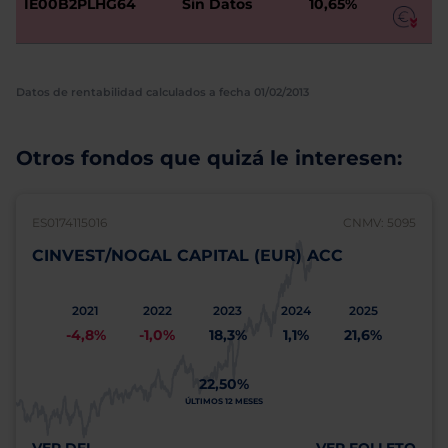
IE00B2PLHG64
Sin Datos
10,65%
Datos de rentabilidad calculados a fecha 01/02/2013
Otros fondos que quizá le interesen:
ES0174115016
CNMV: 5095
CINVEST/NOGAL CAPITAL (EUR) ACC
2021
2022
2023
2024
2025
-4,8%
-1,0%
18,3%
1,1%
21,6%
22,50%
ÚLTIMOS 12 MESES