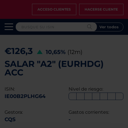
ACCESO CLIENTES
HACERSE CLIENTE
Ver todos
€126,3
10,65%
(12m)
SALAR "A2" (EURHDG)
ACC
ISIN:
Nivel de riesgo:
IE00B2PLHG64
Gestora:
Gastos corrientes:
CQS
-