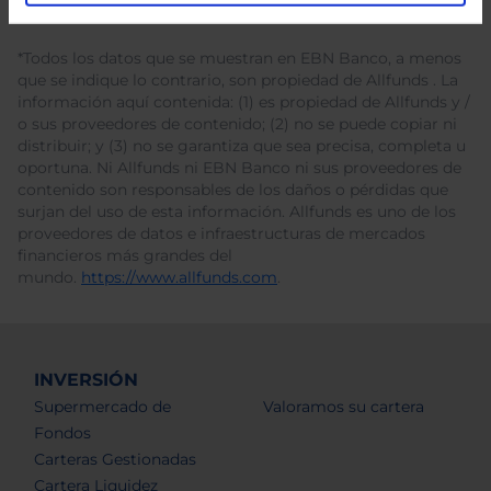
*Todos los datos que se muestran en EBN Banco, a menos
que se indique lo contrario, son propiedad de Allfunds . La
información aquí contenida: (1) es propiedad de Allfunds y /
o sus proveedores de contenido; (2) no se puede copiar ni
distribuir; y (3) no se garantiza que sea precisa, completa u
oportuna. Ni Allfunds ni EBN Banco ni sus proveedores de
contenido son responsables de los daños o pérdidas que
surjan del uso de esta información. Allfunds es uno de los
proveedores de datos e infraestructuras de mercados
financieros más grandes del
mundo.
https://www.allfunds.com
.
INVERSIÓN
Supermercado de
Valoramos su cartera
Fondos
Carteras Gestionadas
Cartera Liquidez