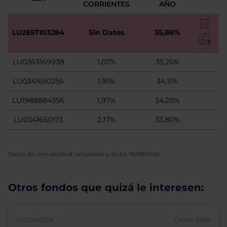
CORRIENTES
AÑO
LU2657103284
Sin Datos
35,86%
LU0363169938
1,07%
35,25%
LU0341650256
1,91%
34,11%
LU1988884356
1,97%
34,20%
LU0341650173
2,17%
33,80%
Datos de rentabilidad calculados a fecha 05/08/2026
Otros fondos que quizá le interesen:
ES0174115016
CNMV: 5095