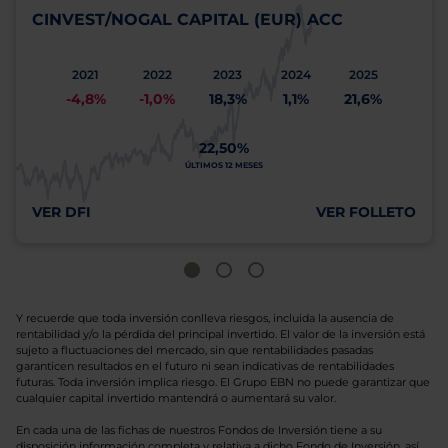
CINVEST/NOGAL CAPITAL (EUR) ACC
2021
2022
2023
2024
2025
-4,8%
-1,0%
18,3%
1,1%
21,6%
22,50%
ÚLTIMOS 12 MESES
VER DFI
VER FOLLETO
Y recuerde que toda inversión conlleva riesgos, incluida la ausencia de
rentabilidad y/o la pérdida del principal invertido. El valor de la inversión está
sujeto a fluctuaciones del mercado, sin que rentabilidades pasadas
garanticen resultados en el futuro ni sean indicativas de rentabilidades
futuras. Toda inversión implica riesgo. El Grupo EBN no puede garantizar que
cualquier capital invertido mantendrá o aumentará su valor.
En cada una de las fichas de nuestros Fondos de Inversión tiene a su
disposición información completa y relativa a dicho Fondo de Inversión, así