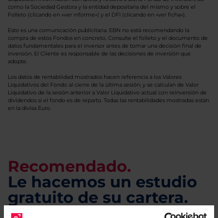
como la Sociedad Gestora y la entidad depositaria del mismo y sobre el
Folleto (clicando en «ver informe») y el DFI (clicando en «ver ficha»).
Esto es una comunicación publicitaria. EBN no está recomendando la
compra de estos Fondos en concreto. Consulte el folleto y el documento de
datos fundamentales para el inversor antes de tomar una decisión final de
inversión. El Cliente es responsable de las decisiones de inversión que
adopte.
Los datos de rentabilidad mostrados hacen referencia a los Valores
Liquidativos del Fondo al cierre de la última sesión, y se calculan de Valor
Liquidativo de la sesión anterior a Valor Liquidativo actual con reinversión de
dividendos si el fondo es de reparto. Todas las rentabilidades mostradas están
en la divisa Euro.
Recomendado.
Le hacemos un estudio
gratuito de su cartera.