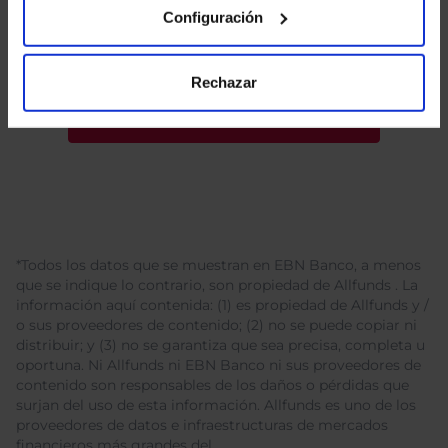
tratamiento de mis datos personales.
Configuración
Rechazar
*Todos los datos que se muestran en EBN Banco, a menos
que se indique lo contrario, son propiedad de Allfunds . La
información aquí contenida: (1) es propiedad de Allfunds y /
o sus proveedores de contenido; (2) no se puede copiar ni
distribuir; y (3) no se garantiza que sea precisa, completa u
oportuna. Ni Allfunds ni EBN Banco ni sus proveedores de
contenido son responsables de los daños o pérdidas que
surjan del uso de esta información. Allfunds es uno de los
proveedores de datos e infraestructuras de mercados
financieros más grandes del