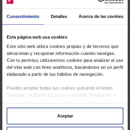
Descárguese el archivo
e indíquenos los ISINs de
sus Fondos y nuestros expertos le enviarán un
Consentimiento
Detalles
Acerca de las cookies
estudio gratuito de sus alternativas de Clases
Limpias con las que podrá ahorrar en sus costes.
Esta página web usa cookies
Este sitio web utiliza cookies propias y de terceros que
almacenan y recuperan información cuando navegas.
Con tu permiso, utilizaremos cookies para analizar el uso
del sitio web con fines analíticos, basándonos en un perfil
elaborado a partir de tus hábitos de navegación.
Puedes aceptar todas las cookies pulsando el botón
“Aceptar”, rechazar su uso con el botón “Rechazar”, o
configurar tus preferencias mediante el botón
“Configuración”. Consulta nuestra
Política
de Cookies
para más información.
Aceptar
He leído
la política de privacidad
y consiento el