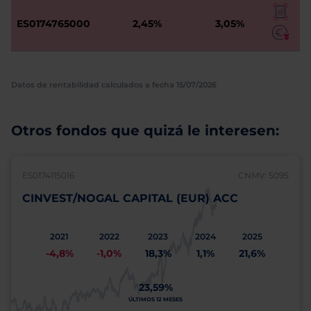
ES0174765000
2,45%
3,05%
Datos de rentabilidad calculados a fecha 15/07/2026
Otros fondos que quizá le interesen:
ES0174115016
CNMV: 5095
CINVEST/NOGAL CAPITAL (EUR) ACC
2021
2022
2023
2024
2025
-4,8%
-1,0%
18,3%
1,1%
21,6%
23,59%
ÚLTIMOS 12 MESES