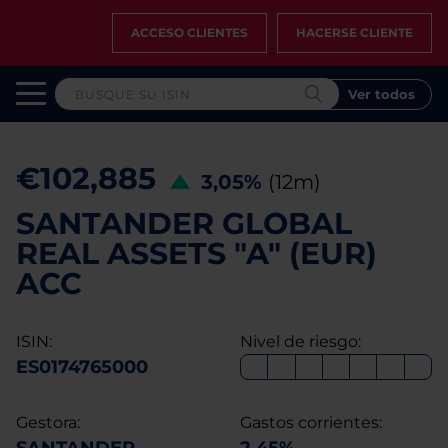
ACCESO CLIENTES
HACERSE CLIENTE
Ver todos
€102,885
3,05%
(12m)
SANTANDER GLOBAL
REAL ASSETS "A" (EUR)
ACC
ISIN:
Nivel de riesgo:
ES0174765000
Gestora:
Gastos corrientes: