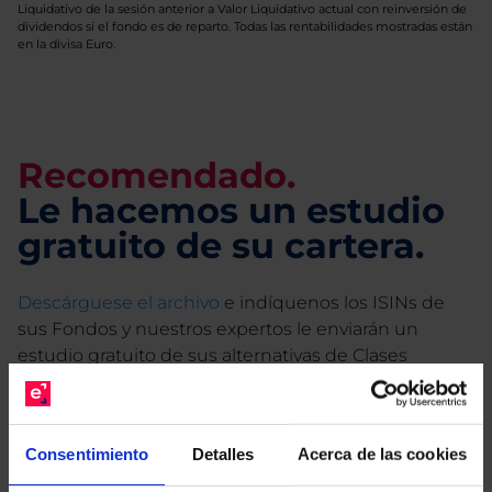
Liquidativo de la sesión anterior a Valor Liquidativo actual con reinversión de
dividendos si el fondo es de reparto. Todas las rentabilidades mostradas están
en la divisa Euro.
Recomendado.
Le hacemos un estudio
gratuito de su cartera.
Descárguese el archivo
e indíquenos los ISINs de
sus Fondos y nuestros expertos le enviarán un
estudio gratuito de sus alternativas de Clases
Limpias con las que podrá ahorrar en sus costes.
Consentimiento
Detalles
Acerca de las cookies