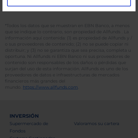
*Todos los datos que se muestran en EBN Banco, a menos
que se indique lo contrario, son propiedad de Allfunds . La
información aquí contenida: (1) es propiedad de Allfunds y /
o sus proveedores de contenido; (2) no se puede copiar ni
distribuir; y (3) no se garantiza que sea precisa, completa u
oportuna. Ni Allfunds ni EBN Banco ni sus proveedores de
contenido son responsables de los daños o pérdidas que
surjan del uso de esta información. Allfunds es uno de los
proveedores de datos e infraestructuras de mercados
financieros más grandes del
mundo.
https://www.allfunds.com
.
INVERSIÓN
Supermercado de
Valoramos su cartera
Fondos