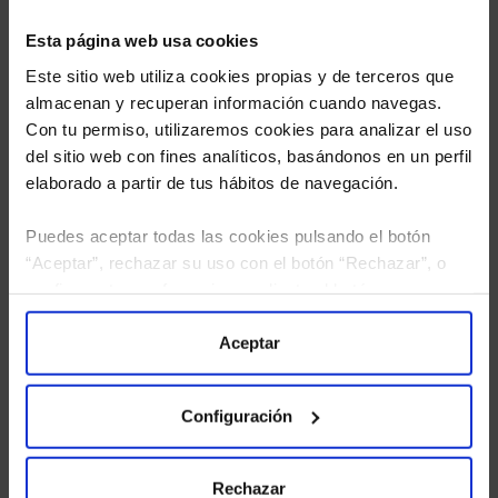
Esta página web usa cookies
Este sitio web utiliza cookies propias y de terceros que
almacenan y recuperan información cuando navegas.
Con tu permiso, utilizaremos cookies para analizar el uso
del sitio web con fines analíticos, basándonos en un perfil
elaborado a partir de tus hábitos de navegación.
Puedes aceptar todas las cookies pulsando el botón
“Aceptar”, rechazar su uso con el botón “Rechazar”, o
He leído
la política de privacidad
y consiento el
configurar tus preferencias mediante el botón
tratamiento de mis datos personales.
“Configuración”. Consulta nuestra
Política
de Cookies
para más información.
Aceptar
Configuración
Rechazar