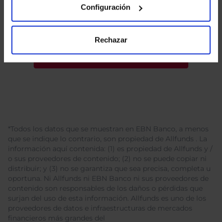
tratamiento de mis datos personales.
Configuración
Rechazar
*Todos los datos que se muestran en EBN Banco, a menos
que se indique lo contrario, son propiedad de Allfunds . La
información aquí contenida: (1) es propiedad de Allfunds y /
o sus proveedores de contenido; (2) no se puede copiar ni
distribuir; y (3) no se garantiza que sea precisa, completa u
oportuna. Ni Allfunds ni EBN Banco ni sus proveedores de
contenido son responsables de los daños o pérdidas que
surjan del uso de esta información. Allfunds es uno de los
proveedores de datos e infraestructuras de mercados
financieros más grandes del