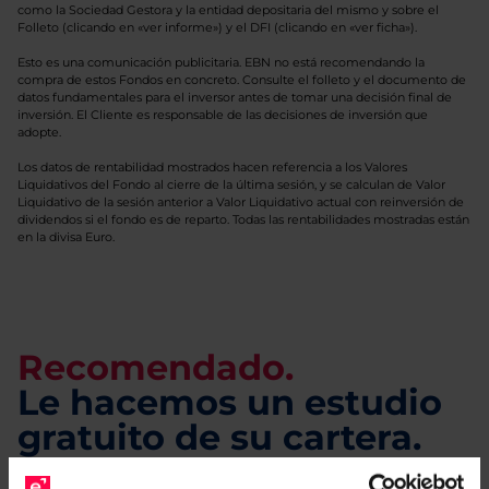
como la Sociedad Gestora y la entidad depositaria del mismo y sobre el
Folleto (clicando en «ver informe») y el DFI (clicando en «ver ficha»).
Esto es una comunicación publicitaria. EBN no está recomendando la
compra de estos Fondos en concreto. Consulte el folleto y el documento de
datos fundamentales para el inversor antes de tomar una decisión final de
inversión. El Cliente es responsable de las decisiones de inversión que
adopte.
Los datos de rentabilidad mostrados hacen referencia a los Valores
Liquidativos del Fondo al cierre de la última sesión, y se calculan de Valor
Liquidativo de la sesión anterior a Valor Liquidativo actual con reinversión de
dividendos si el fondo es de reparto. Todas las rentabilidades mostradas están
en la divisa Euro.
Recomendado.
Le hacemos un estudio
gratuito de su cartera.