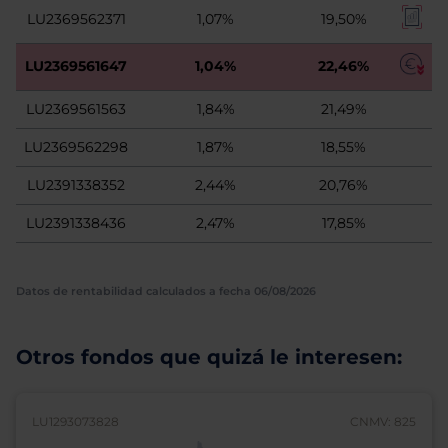
LU2369562371
1,07%
19,50%
LU2369561647
1,04%
22,46%
LU2369561563
1,84%
21,49%
LU2369562298
1,87%
18,55%
LU2391338352
2,44%
20,76%
LU2391338436
2,47%
17,85%
Datos de rentabilidad calculados a fecha 06/08/2026
Otros fondos que quizá le interesen:
LU1293073828
CNMV: 825