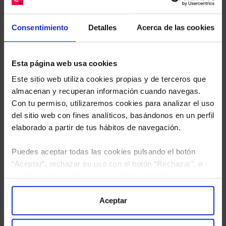
Descárguese el archivo
e indíquenos los ISINs de
sus Fondos y nuestros expertos le enviarán un
estudio gratuito de sus alternativas de Clases
Consentimiento
Detalles
Acerca de las cookies
Limpias con las que podrá ahorrar en sus costes.
Esta página web usa cookies
Este sitio web utiliza cookies propias y de terceros que
almacenan y recuperan información cuando navegas.
Con tu permiso, utilizaremos cookies para analizar el uso
del sitio web con fines analíticos, basándonos en un perfil
elaborado a partir de tus hábitos de navegación.
Puedes aceptar todas las cookies pulsando el botón
“Aceptar”, rechazar su uso con el botón “Rechazar”, o
configurar tus preferencias mediante el botón
“Configuración”. Consulta nuestra
Política
de Cookies
para más información.
Aceptar
He leído
la política de privacidad
y consiento el