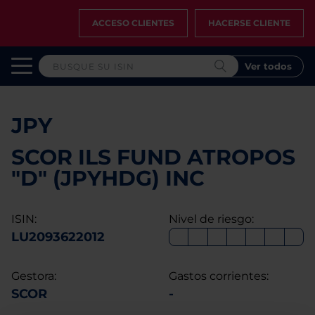
ACCESO CLIENTES
HACERSE CLIENTE
Ver todos
JPY
SCOR ILS FUND ATROPOS
"D" (JPYHDG) INC
ISIN:
Nivel de riesgo:
LU2093622012
Gestora:
Gastos corrientes:
SCOR
-