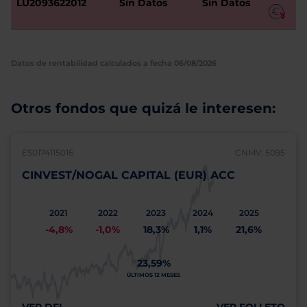
LU2093622012
Sin Datos
Sin Datos
Datos de rentabilidad calculados a fecha 06/08/2026
Otros fondos que quizá le interesen:
ES0174115016
CNMV: 5095
CINVEST/NOGAL CAPITAL (EUR) ACC
2021
2022
2023
2024
2025
-4,8%
-1,0%
18,3%
1,1%
21,6%
23,59%
ÚLTIMOS 12 MESES