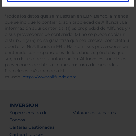
*Todos los datos que se muestran en EBN Banco, a menos
que se indique lo contrario, son propiedad de Allfunds . La
información aquí contenida: (1) es propiedad de Allfunds y /
o sus proveedores de contenido; (2) no se puede copiar ni
distribuir; y (3) no se garantiza que sea precisa, completa u
oportuna. Ni Allfunds ni EBN Banco ni sus proveedores de
contenido son responsables de los daños o pérdidas que
surjan del uso de esta información. Allfunds es uno de los
proveedores de datos e infraestructuras de mercados
financieros más grandes del
mundo.
https://www.allfunds.com
.
INVERSIÓN
Supermercado de
Valoramos su cartera
Fondos
Carteras Gestionadas
Cartera Liquidez