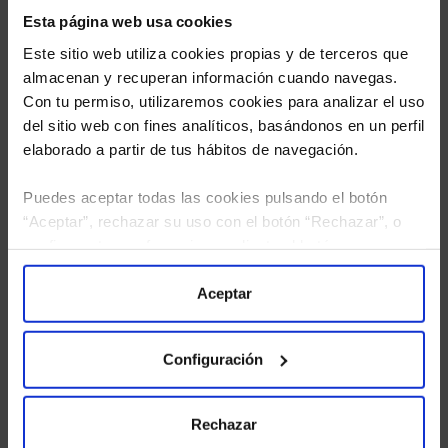
Esta página web usa cookies
Este sitio web utiliza cookies propias y de terceros que
almacenan y recuperan información cuando navegas.
Con tu permiso, utilizaremos cookies para analizar el uso
del sitio web con fines analíticos, basándonos en un perfil
elaborado a partir de tus hábitos de navegación.
Puedes aceptar todas las cookies pulsando el botón
He leído
la política de privacidad
y consiento el
“Aceptar”, rechazar su uso con el botón “Rechazar”, o
tratamiento de mis datos personales.
configurar tus preferencias mediante el botón
“Configuración”. Consulta nuestra
Política
de Cookies
para más información.
Aceptar
Configuración
Rechazar