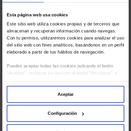
Esta página web usa cookies
Este sitio web utiliza cookies propias y de terceros que
almacenan y recuperan información cuando navegas.
Con tu permiso, utilizaremos cookies para analizar el uso
del sitio web con fines analíticos, basándonos en un perfil
elaborado a partir de tus hábitos de navegación.
Puedes aceptar todas las cookies pulsando el botón
“Aceptar”, rechazar su uso con el botón “Rechazar”, o
configurar tus preferencias mediante el botón
He leído
la política de privacidad
y consiento el
“Configuración”. Consulta nuestra
Política
tratamiento de mis datos personales.
de Cookies
para más información.
Aceptar
Configuración