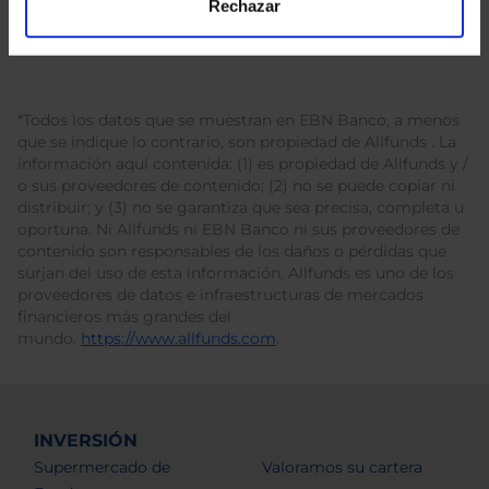
Rechazar
*Todos los datos que se muestran en EBN Banco, a menos
que se indique lo contrario, son propiedad de Allfunds . La
información aquí contenida: (1) es propiedad de Allfunds y /
o sus proveedores de contenido; (2) no se puede copiar ni
distribuir; y (3) no se garantiza que sea precisa, completa u
oportuna. Ni Allfunds ni EBN Banco ni sus proveedores de
contenido son responsables de los daños o pérdidas que
surjan del uso de esta información. Allfunds es uno de los
proveedores de datos e infraestructuras de mercados
financieros más grandes del
mundo.
https://www.allfunds.com
.
INVERSIÓN
Supermercado de
Valoramos su cartera