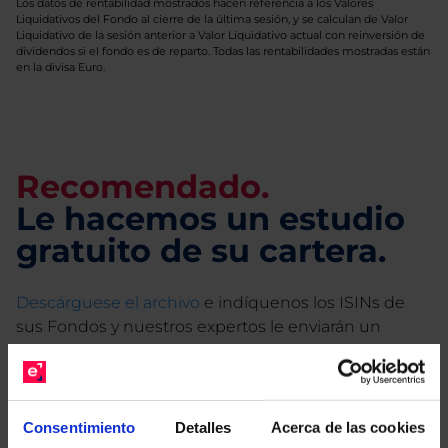
Los datos de rentabilidad mostrados hacen referencia a los Valores
Liquidativos del Fondo al cierre de la última sesión, y se calculan de Valor
Liquidativo de la sesión anterior a Valor Liquidativo actual con reinversión de
dividendos si el fondo es de reparto. Todas las rentabilidades mostradas están
en la divisa Euro.
Recomendado.
Le hacemos un estudio
gratuito de su cartera.
Descárguese el archivo
e indíquenos los ISINs de
sus Fondos y nuestros expertos le enviarán un
estudio gratuito de sus alternativas de Clases
Limpias con las que podrá ahorrar en sus costes.
Consentimiento
Detalles
Acerca de las cookies