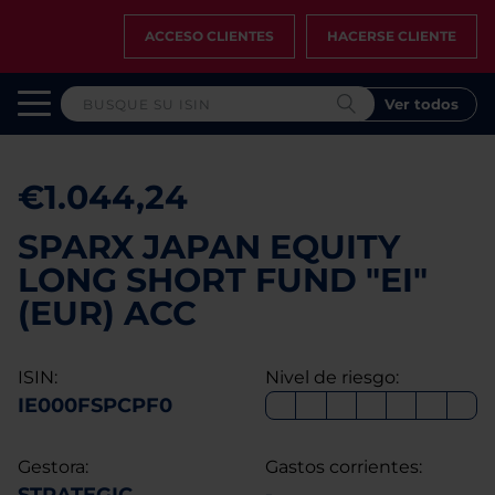
ACCESO CLIENTES
HACERSE CLIENTE
Ver todos
€1.044,24
SPARX JAPAN EQUITY
LONG SHORT FUND "EI"
(EUR) ACC
ISIN:
Nivel de riesgo:
IE000FSPCPF0
Gestora:
Gastos corrientes: