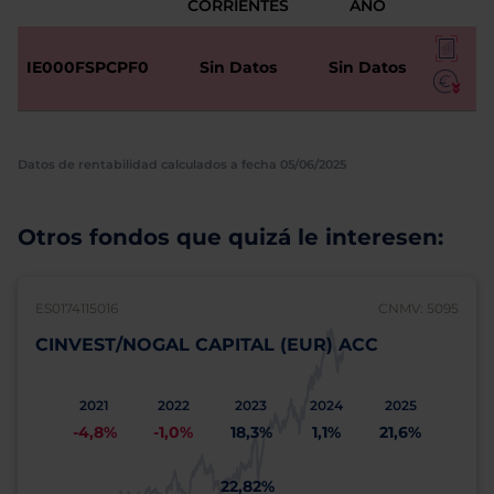
CORRIENTES
AÑO
IE000FSPCPF0
Sin Datos
Sin Datos
Datos de rentabilidad calculados a fecha 05/06/2025
Otros fondos que quizá le interesen:
ES0174115016
CNMV: 5095
CINVEST/NOGAL CAPITAL (EUR) ACC
2021
2022
2023
2024
2025
-4,8%
-1,0%
18,3%
1,1%
21,6%
22,82%