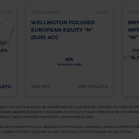
 5095
IE00BF4JDM02
CNMV:
IE00
L
WELLINGTON FOCUSED
BNY
EUROPEAN EQUITY "N"
INF
(EUR) ACC
"W"
025
1,6%
202
14,
N/A
ÚLTIMOS 12 MESES
LETO
VER DFI
VER FOLLETO
os, incluida la ausencia de rentabilidad y/o la pérdida del principal invertido. El valo
idades pasadas garanticen resultados en el futuro ni sean indicativas de rentabilidad
quier capital invertido mantendrá o aumentará su valor.
os de Inversión tiene a su disposición información completa y relativa a dicho Fond
y sobre el Folleto (clicando en «ver informe») y el DFI (clicando en «ver ficha»).