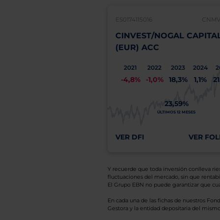
ES0174115016
CNMV:
CINVEST/NOGAL CAPITA
(EUR) ACC
2021
2022
2023
2024
2
-4,8%
-1,0%
18,3%
1,1%
2
23,59%
ÚLTIMOS 12 MESES
VER DFI
VER FOL
Y recuerde que toda inversión conlleva riesg
fluctuaciones del mercado, sin que rentabil
El Grupo EBN no puede garantizar que cual
En cada una de las fichas de nuestros Fond
Gestora y la entidad depositaria del mismo 