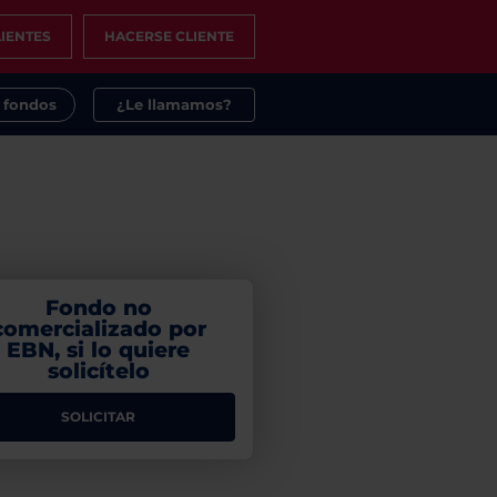
IENTES
HACERSE CLIENTE
s fondos
¿Le llamamos?
Fondo no
comercializado por
EBN, si lo quiere
solicítelo
SOLICITAR