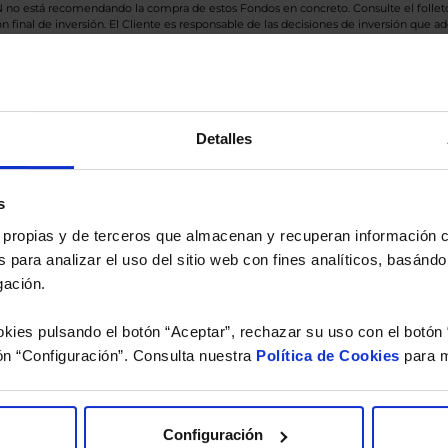
BN no está recomendando la compra de estos Fondos en concreto. Consulte el foll
n final de inversión. El Cliente es responsable de las decisiones de inversión que ad
eferencia a los Valores Liquidativos del Fondo al cierre de la última sesión, y se cal
versión de dividendos si el fondo es de reparto. Todas las rentabilidades mostradas es
Detalles
o.
s
 estudio gratuito de su ca
es propias y de terceros que almacenan y recuperan información
 para analizar el uso del sitio web con fines analíticos, basándo
íquenos los ISINs de sus Fondos y nuestros expertos le e
gación.
 Limpias con las que podrá ahorrar en sus costes.
kies pulsando el botón “Aceptar”, rechazar su uso con el botón 
ón “Configuración”. Consulta nuestra
Política de Cookies
para m
Configuración