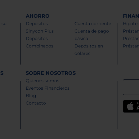
AHORRO
FINA
 su
Depósitos
Cuenta corriente
Hipotec
Sinycon Plus
Cuenta de pago
Présta
Depósitos
básica
Présta
Combinados
Depósitos en
Présta
dólares
ES
SOBRE NOSOTROS
Quienes somos
Eventos Financieros
Blog
Contacto