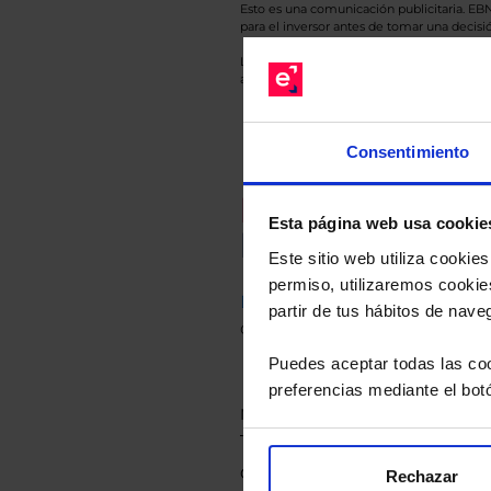
Esto es una comunicación publicitaria. E
para el inversor antes de tomar una decisió
Los datos de rentabilidad mostrados hacen r
anterior a Valor Liquidativo actual con rein
Consentimiento
Recomendad
Esta página web usa cookie
Le hacemos un
Este sitio web utiliza cooki
permiso, utilizaremos cookies
Descárguese el archivo
e ind
partir de tus hábitos de nave
de sus alternativas de Clases
Puedes aceptar todas las coo
preferencias mediante el bot
Rechazar