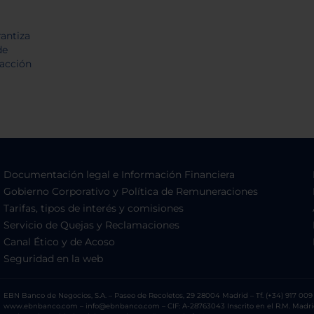
Documentación legal e Información Financiera
Gobierno Corporativo y Política de Remuneraciones
Tarifas, tipos de interés y comisiones
Servicio de Quejas y Reclamaciones
Canal Ético y de Acoso
Seguridad en la web
EBN Banco de Negocios, S.A. – Paseo de Recoletos, 29 28004 Madrid – Tf. (+34) 917 009 
www.ebnbanco.com – info@ebnbanco.com – CIF: A-28763043 Inscrito en el R.M. Madrid, T