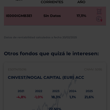
CORRIENTES
AÑO
IE000IGMB3E1
Sin Datos
17,11%
Datos de rentabilidad calculados a fecha 20/02/2025
Otros fondos que quizá le interesen:
ES0174115016
CNMV: 5095
CINVEST/NOGAL CAPITAL (EUR) ACC
2021
2022
2023
2024
2025
-4,8%
-1,0%
18,3%
1,1%
21,6%
22,50%