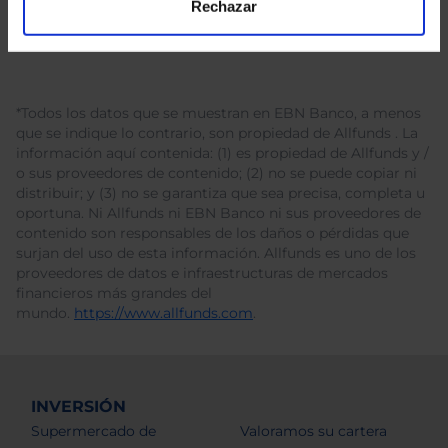
Rechazar
*Todos los datos que se muestran en EBN Banco, a menos
que se indique lo contrario, son propiedad de Allfunds . La
información aquí contenida: (1) es propiedad de Allfunds y /
o sus proveedores de contenido; (2) no se puede copiar ni
distribuir; y (3) no se garantiza que sea precisa, completa u
oportuna. Ni Allfunds ni EBN Banco ni sus proveedores de
contenido son responsables de los daños o pérdidas que
surjan del uso de esta información. Allfunds es uno de los
proveedores de datos e infraestructuras de mercados
financieros más grandes del
mundo.
https://www.allfunds.com
.
INVERSIÓN
Supermercado de
Valoramos su cartera