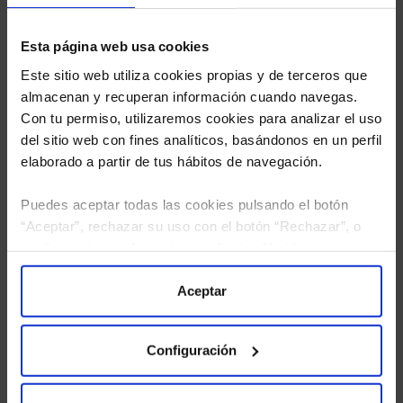
Esta página web usa cookies
Este sitio web utiliza cookies propias y de terceros que
almacenan y recuperan información cuando navegas.
Con tu permiso, utilizaremos cookies para analizar el uso
del sitio web con fines analíticos, basándonos en un perfil
elaborado a partir de tus hábitos de navegación.
Puedes aceptar todas las cookies pulsando el botón
“Aceptar”, rechazar su uso con el botón “Rechazar”, o
configurar tus preferencias mediante el botón
He leído
la política de privacidad
y consiento el
“Configuración”. Consulta nuestra
Política
tratamiento de mis datos personales.
de Cookies
para más información.
Aceptar
Configuración