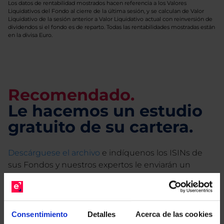
Los datos de rentabilidad mostrados hacen referencia a los Valores
Liquidativos del Fondo al cierre de la última sesión, y se calculan de Valor
Liquidativo de la sesión anterior a Valor Liquidativo actual con reinversión de
dividendos si el fondo es de reparto. Todas las rentabilidades mostradas están
en la divisa Euro.
Recomendado.
Le hacemos un estudio
gratuito de su cartera.
Descárguese el archivo
e indíquenos los ISINs de
sus Fondos y nuestros expertos le enviarán un
estudio gratuito de sus alternativas de Clases
Limpias con las que podrá ahorrar en sus costes.
Consentimiento
Detalles
Acerca de las cookies