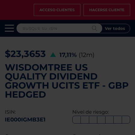
ACCESO CLIENTES
HACERSE CLIENTE
Ver todos
$23,3653
17,11%
(12m)
WISDOMTREE US
QUALITY DIVIDEND
GROWTH UCITS ETF - GBP
HEDGED
ISIN:
Nivel de riesgo:
IE000IGMB3E1