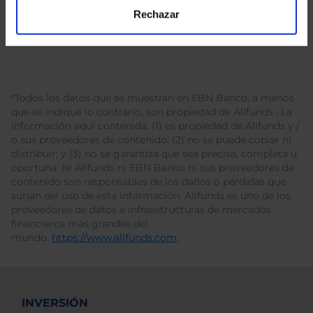
Rechazar
*Todos los datos que se muestran en EBN Banco, a menos
que se indique lo contrario, son propiedad de Allfunds . La
información aquí contenida: (1) es propiedad de Allfunds y /
o sus proveedores de contenido; (2) no se puede copiar ni
distribuir; y (3) no se garantiza que sea precisa, completa u
oportuna. Ni Allfunds ni EBN Banco ni sus proveedores de
contenido son responsables de los daños o pérdidas que
surjan del uso de esta información. Allfunds es uno de los
proveedores de datos e infraestructuras de mercados
financieros más grandes del
mundo.
https://www.allfunds.com
.
INVERSIÓN