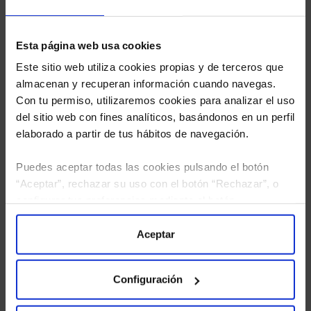
Esta página web usa cookies
Este sitio web utiliza cookies propias y de terceros que
almacenan y recuperan información cuando navegas.
Con tu permiso, utilizaremos cookies para analizar el uso
del sitio web con fines analíticos, basándonos en un perfil
elaborado a partir de tus hábitos de navegación.
Puedes aceptar todas las cookies pulsando el botón
“Aceptar”, rechazar su uso con el botón “Rechazar”, o
configurar tus preferencias mediante el botón
He leído
la política de privacidad
y consiento el
“Configuración”. Consulta nuestra
Política
tratamiento de mis datos personales.
de Cookies
para más información.
Aceptar
Configuración