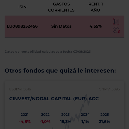
GASTOS
RENT. 1
ISIN
CORRIENTES
AÑO
LU0898252456
Sin Datos
4,55%
Datos de rentabilidad calculados a fecha 03/08/2026
Otros fondos que quizá le interesen:
ES0174115016
CNMV: 5095
CINVEST/NOGAL CAPITAL (EUR) ACC
2021
2022
2023
2024
2025
-4,8%
-1,0%
18,3%
1,1%
21,6%