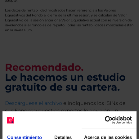
adopte.
Los datos de rentabilidad mostrados hacen referencia a los Valores
Liquidativos del Fondo al cierre de la última sesión, y se calculan de Valor
Liquidativo de la sesión anterior a Valor Liquidativo actual con reinversión de
dividendos si el fondo es de reparto. Todas las rentabilidades mostradas están
en la divisa Euro.
Recomendado.
Le hacemos un estudio
gratuito de su cartera.
Descárguese el archivo
e indíquenos los ISINs de
sus Fondos y nuestros expertos le enviarán un
estudio gratuito de sus alternativas de Clases
Limpias con las que podrá ahorrar en sus costes.
Consentimiento
Detalles
Acerca de las cookies