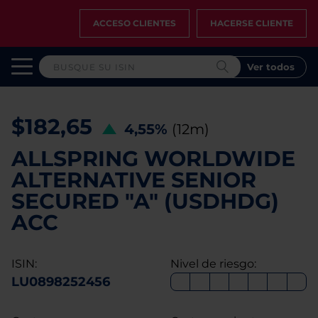
ACCESO CLIENTES
HACERSE CLIENTE
Ver todos
$182,65
4,55%
(12m)
ALLSPRING WORLDWIDE
ALTERNATIVE SENIOR
SECURED "A" (USDHDG)
ACC
ISIN:
Nivel de riesgo:
LU0898252456