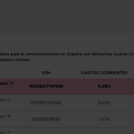
ibles para la comercialización en España con diferentes Gastos Cor
mpiece ahorrar.
ISIN
GASTOS CORRIENTES
ND "I"
IE00BD71W999
0,59%
D "I"
IE00B81TMV64
0,60%
ND "R"
IE00B8J38129
1,30%
D "Z"