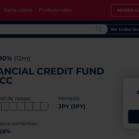
Particulares
Profesionales
ACCESO CL
Ver todos lo
,80%
(12m)
ANCIAL CREDIT FUND
ACC
vel de riesgo:
Moneda:
JPY (JPY)
stos corrientes:
,59%