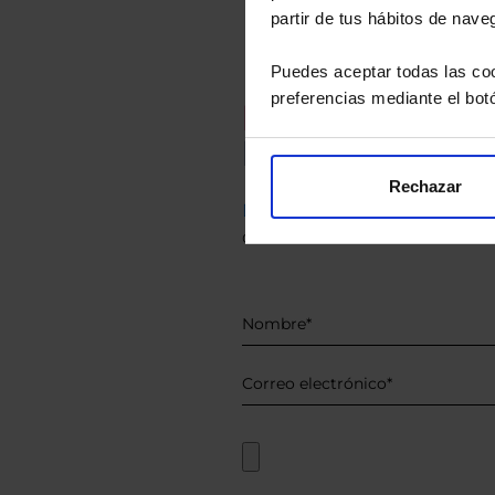
partir de tus hábitos de nave
Puedes aceptar todas las coo
preferencias mediante el bot
Recomendad
Le hacemos un
Rechazar
Descárguese el archivo
e ind
de sus alternativas de Clases