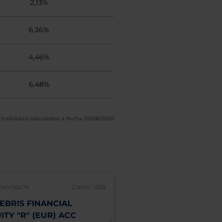
2,13%
6,36%
4,46%
6,48%
ntabilidad calculados a fecha 05/08/2026
BWY56V74
CNMV: 1538
IE00BCZQ7T48
EBRIS FINANCIAL
ALGEBRIS FINANCI
ITY "R" (EUR) ACC
INCOME "R" (EUR) 