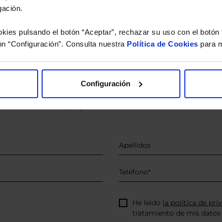
gación.
kies pulsando el botón “Aceptar”, rechazar su uso con el botón 
ón “Configuración”. Consulta nuestra
Política de Cookies
para m
o.
 estudio gratuito de su ca
Configuración
íquenos los ISINs de sus Fondos y nuestros expertos le e
 Limpias con las que podrá ahorrar en sus costes.
He leído
la política de pri
tratamiento de mis datos 