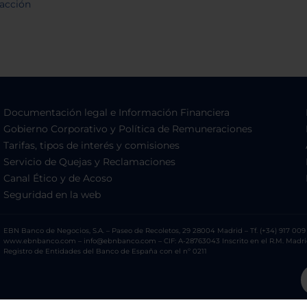
Documentación legal e Información Financiera
Gobierno Corporativo y Política de Remuneraciones
Tarifas, tipos de interés y comisiones
Servicio de Quejas y Reclamaciones
Canal Ético y de Acoso
Seguridad en la web
EBN Banco de Negocios, S.A. – Paseo de Recoletos, 29 28004 Madrid – Tf. (+34) 917 009 
www.ebnbanco.com – info@ebnbanco.com – CIF: A-28763043 Inscrito en el R.M. Madrid, T
Registro de Entidades del Banco de España con el nº 0211