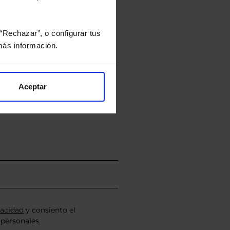
“Rechazar”, o configurar tus
ás información.
rtera.
Aceptar
nviarán un estudio gratuito
vacidad
y consiento el
personales.