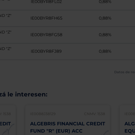
IE00BYR8FL02
0,88%
D "Z"
IE00BYR8FH65
0,88%
D "Z"
IE00BYR8FG58
0,88%
D "Z"
IE00BYR8FJ89
0,88%
Datos de re
á le interesen:
: 1538
IE00B8J38129
CNMV: 1538
IE00
EDIT
ALGEBRIS FINANCIAL CREDIT
ALG
FUND "R" (EUR) ACC
EQU