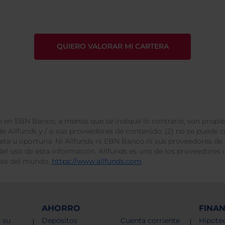
 en EBN Banco, a menos que se indique lo contrario, son propie
e Allfunds y / o sus proveedores de contenido; (2) no se puede cop
leta u oportuna. Ni Allfunds ni EBN Banco ni sus proveedores de
del uso de esta información. Allfunds es uno de los proveedores d
des del mundo.
https://www.allfunds.com
.
AHORRO
FINA
 su
Depósitos
Cuenta corriente
Hipotec