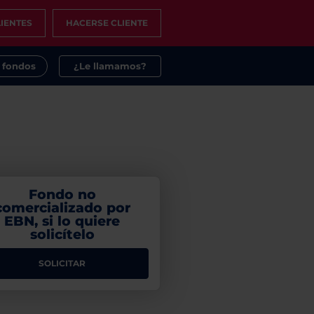
IENTES
HACERSE CLIENTE
s fondos
¿Le llamamos?
Fondo no
comercializado por
EBN, si lo quiere
solicítelo
SOLICITAR