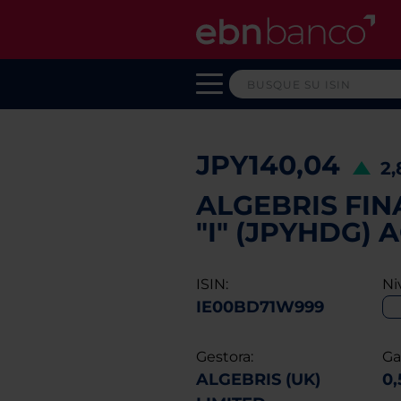
JPY140,04
2
ALGEBRIS FIN
"I" (JPYHDG) 
ISIN:
Ni
IE00BD71W999
Gestora:
Ga
ALGEBRIS (UK)
0