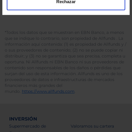
Rechazar
*Todos los datos que se muestran en EBN Banco, a menos
que se indique lo contrario, son propiedad de Allfunds . La
información aquí contenida: (1) es propiedad de Allfunds y /
o sus proveedores de contenido; (2) no se puede copiar ni
distribuir; y (3) no se garantiza que sea precisa, completa u
oportuna. Ni Allfunds ni EBN Banco ni sus proveedores de
contenido son responsables de los daños o pérdidas que
surjan del uso de esta información. Allfunds es uno de los
proveedores de datos e infraestructuras de mercados
financieros más grandes del
mundo.
https://www.allfunds.com
.
INVERSIÓN
Supermercado de
Valoramos su cartera