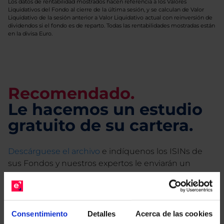
Los datos de rentabilidad mostrados hacen referencia a los Valores
Liquidativos del Fondo al cierre de la última sesión, y se calculan de Valor
Liquidativo de la sesión anterior a Valor Liquidativo actual con reinversión de
dividendos si el fondo es de reparto. Todas las rentabilidades mostradas están
en la divisa Euro.
Recomendado.
Le hacemos un estudio
gratuito de su cartera.
Descárguese el archivo
e indíquenos los ISINs de
sus Fondos y nuestros expertos le enviarán un
estudio gratuito de sus alternativas de Clases
Limpias con las que podrá ahorrar en sus costes.
Consentimiento
Detalles
Acerca de las cookies