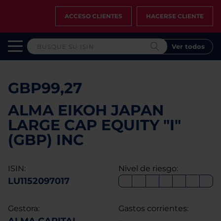
ACCESO CLIENTES
HACERSE CLIENTE
Ver todos
GBP99,27
ALMA EIKOH JAPAN
LARGE CAP EQUITY "I"
(GBP) INC
ISIN:
Nivel de riesgo:
LU1152097017
Gestora:
Gastos corrientes: