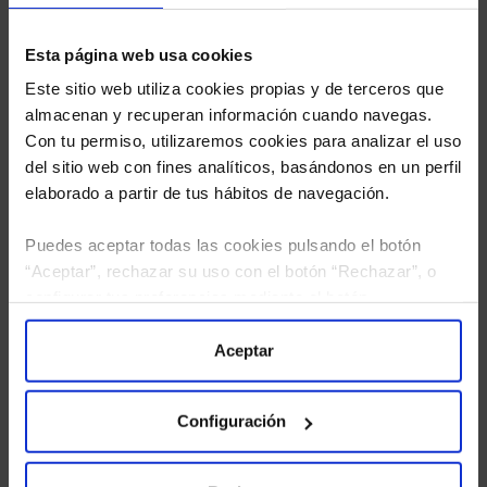
Esta página web usa cookies
Este sitio web utiliza cookies propias y de terceros que
almacenan y recuperan información cuando navegas.
Con tu permiso, utilizaremos cookies para analizar el uso
del sitio web con fines analíticos, basándonos en un perfil
elaborado a partir de tus hábitos de navegación.
Puedes aceptar todas las cookies pulsando el botón
“Aceptar”, rechazar su uso con el botón “Rechazar”, o
configurar tus preferencias mediante el botón
He leído
la política de privacidad
y consiento el
“Configuración”. Consulta nuestra
Política
tratamiento de mis datos personales.
de Cookies
para más información.
Aceptar
Configuración