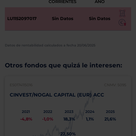
CORRIENTES
AÑO
LU1152097017
Sin Datos
Sin Datos
Datos de rentabilidad calculados a fecha 20/06/2025
Otros fondos que quizá le interesen:
ES0174115016
CNMV: 5095
CINVEST/NOGAL CAPITAL (EUR) ACC
2021
2022
2023
2024
2025
-4,8%
-1,0%
18,3%
1,1%
21,6%
22,50%