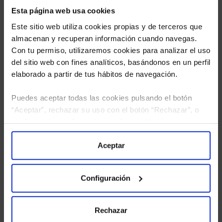
Esta página web usa cookies
Este sitio web utiliza cookies propias y de terceros que
almacenan y recuperan información cuando navegas.
Con tu permiso, utilizaremos cookies para analizar el uso
del sitio web con fines analíticos, basándonos en un perfil
elaborado a partir de tus hábitos de navegación.
Puedes aceptar todas las cookies pulsando el botón
He leído
la política de privacidad
y consiento el
“Aceptar”, rechazar su uso con el botón “Rechazar”, o
tratamiento de mis datos personales.
configurar tus preferencias mediante el botón
“Configuración”. Consulta nuestra
Política
de Cookies
para más información.
Aceptar
Configuración
Rechazar