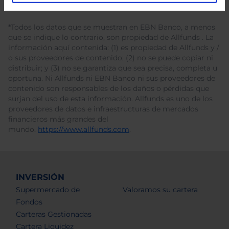
*Todos los datos que se muestran en EBN Banco, a menos
que se indique lo contrario, son propiedad de Allfunds . La
información aquí contenida: (1) es propiedad de Allfunds y /
o sus proveedores de contenido; (2) no se puede copiar ni
distribuir; y (3) no se garantiza que sea precisa, completa u
oportuna. Ni Allfunds ni EBN Banco ni sus proveedores de
contenido son responsables de los daños o pérdidas que
surjan del uso de esta información. Allfunds es uno de los
proveedores de datos e infraestructuras de mercados
financieros más grandes del
mundo.
https://www.allfunds.com
.
INVERSIÓN
Supermercado de
Valoramos su cartera
Fondos
Carteras Gestionadas
Cartera Liquidez