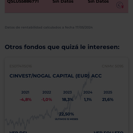
QSLU55886771
Sin Datos
Sin Datos
Datos de rentabilidad calculados a fecha 17/05/2024
Otros fondos que quizá le interesen:
ES0174115016
CNMV: 5095
CINVEST/NOGAL CAPITAL (EUR) ACC
2021
2022
2023
2024
2025
-4,8%
-1,0%
18,3%
1,1%
21,6%
22,50%
ÚLTIMOS 12 MESES