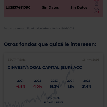
LU2537481090
Sin Datos
Sin Datos
Datos de rentabilidad calculados a fecha 15/02/2023
Otros fondos que quizá le interesen:
ES0174115016
CNMV: 5095
CINVEST/NOGAL CAPITAL (EUR) ACC
2021
2022
2023
2024
2025
-4,8%
-1,0%
18,3%
1,1%
21,6%
23,59%
ÚLTIMOS 12 MESES