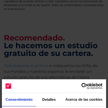
Liquidativo de la sesión anterior a Valor Liquidativo actual con reinversión de
dividendos si el fondo es de reparto. Todas las rentabilidades mostradas están
en la divisa Euro.
Recomendado.
Le hacemos un estudio
gratuito de su cartera.
Descárguese el archivo
e indíquenos los ISINs de
sus Fondos y nuestros expertos le enviarán un
estudio gratuito de sus alternativas de Clases
Limpias con las que podrá ahorrar en sus costes.
Consentimiento
Detalles
Acerca de las cookies