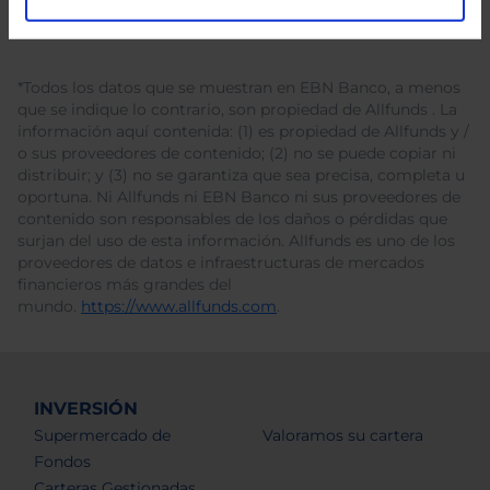
*Todos los datos que se muestran en EBN Banco, a menos
que se indique lo contrario, son propiedad de Allfunds . La
información aquí contenida: (1) es propiedad de Allfunds y /
o sus proveedores de contenido; (2) no se puede copiar ni
distribuir; y (3) no se garantiza que sea precisa, completa u
oportuna. Ni Allfunds ni EBN Banco ni sus proveedores de
contenido son responsables de los daños o pérdidas que
surjan del uso de esta información. Allfunds es uno de los
proveedores de datos e infraestructuras de mercados
financieros más grandes del
mundo.
https://www.allfunds.com
.
INVERSIÓN
Supermercado de
Valoramos su cartera
Fondos
Carteras Gestionadas