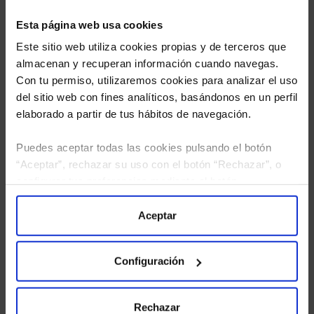
Esta página web usa cookies
Este sitio web utiliza cookies propias y de terceros que
almacenan y recuperan información cuando navegas.
Con tu permiso, utilizaremos cookies para analizar el uso
del sitio web con fines analíticos, basándonos en un perfil
elaborado a partir de tus hábitos de navegación.
Puedes aceptar todas las cookies pulsando el botón
“Aceptar”, rechazar su uso con el botón “Rechazar”, o
He leído
la política de privacidad
y consiento el
configurar tus preferencias mediante el botón
tratamiento de mis datos personales.
“Configuración”. Consulta nuestra
Política
de Cookies
para más información.
Aceptar
Configuración
Rechazar