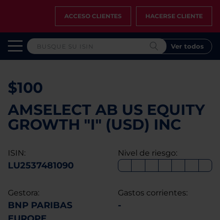
ACCESO CLIENTES
HACERSE CLIENTE
Ver todos
$100
AMSELECT AB US EQUITY
GROWTH "I" (USD) INC
ISIN:
Nivel de riesgo:
LU2537481090
Gestora:
Gastos corrientes:
BNP PARIBAS
-
EUROPE