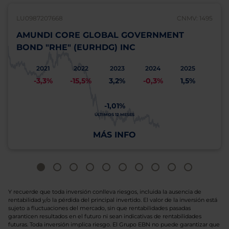
LU0987207668
CNMV: 1495
AMUNDI CORE GLOBAL GOVERNMENT
BOND "RHE" (EURHDG) INC
2021
2022
2023
2024
2025
-3,3%
-15,5%
3,2%
-0,3%
1,5%
-1,01%
ÚLTIMOS 12 MESES
MÁS INFO
Y recuerde que toda inversión conlleva riesgos, incluida la ausencia de
rentabilidad y/o la pérdida del principal invertido. El valor de la inversión está
sujeto a fluctuaciones del mercado, sin que rentabilidades pasadas
garanticen resultados en el futuro ni sean indicativas de rentabilidades
futuras. Toda inversión implica riesgo. El Grupo EBN no puede garantizar que