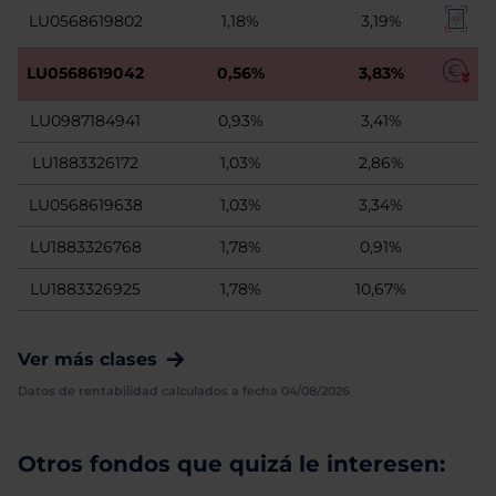
LU0568619802
1,18%
3,19%
LU0568619042
0,56%
3,83%
LU0987184941
0,93%
3,41%
LU1883326172
1,03%
2,86%
LU0568619638
1,03%
3,34%
LU1883326768
1,78%
0,91%
LU1883326925
1,78%
10,67%
Ver más clases
Datos de rentabilidad calculados a fecha 04/08/2026
Otros fondos que quizá le interesen: