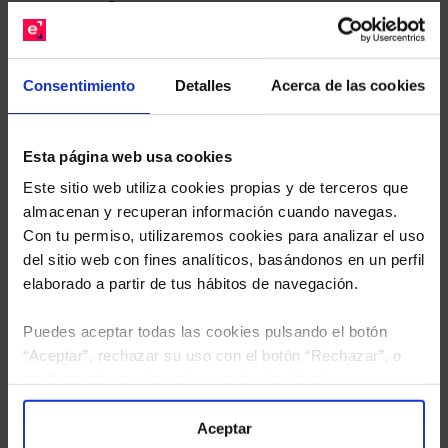
gratuito de su cartera.
Descárguese el archivo
e indíquenos los ISINs de
Consentimiento
Detalles
Acerca de las cookies
sus Fondos y nuestros expertos le enviarán un
estudio gratuito de sus alternativas de Clases
Limpias con las que podrá ahorrar en sus costes.
Esta página web usa cookies
Este sitio web utiliza cookies propias y de terceros que
almacenan y recuperan información cuando navegas.
Con tu permiso, utilizaremos cookies para analizar el uso
del sitio web con fines analíticos, basándonos en un perfil
elaborado a partir de tus hábitos de navegación.
Puedes aceptar todas las cookies pulsando el botón
“Aceptar”, rechazar su uso con el botón “Rechazar”, o
configurar tus preferencias mediante el botón
“Configuración”. Consulta nuestra
Política
de Cookies
para más información.
Aceptar