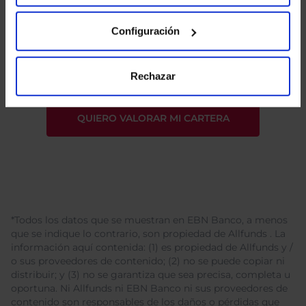
He leído
la política de privacidad
y consiento el
Configuración
tratamiento de mis datos personales.
Rechazar
*Todos los datos que se muestran en EBN Banco, a menos
que se indique lo contrario, son propiedad de Allfunds . La
información aquí contenida: (1) es propiedad de Allfunds y /
o sus proveedores de contenido; (2) no se puede copiar ni
distribuir; y (3) no se garantiza que sea precisa, completa u
oportuna. Ni Allfunds ni EBN Banco ni sus proveedores de
contenido son responsables de los daños o pérdidas que