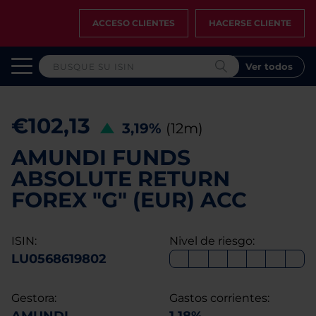
ACCESO CLIENTES
HACERSE CLIENTE
Ver todos
€102,13
3,19%
(12m)
AMUNDI FUNDS
ABSOLUTE RETURN
FOREX "G" (EUR) ACC
ISIN:
Nivel de riesgo:
LU0568619802
Gestora:
Gastos corrientes: