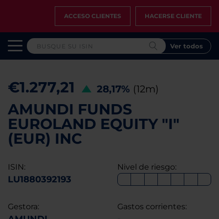
ACCESO CLIENTES
HACERSE CLIENTE
Ver todos
€1.277,21
28,17%
(12m)
AMUNDI FUNDS
EUROLAND EQUITY "I"
(EUR) INC
ISIN:
Nivel de riesgo:
LU1880392193
Gestora:
Gastos corrientes: