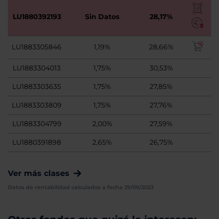
LU1880392193
Sin Datos
28,17%
LU1883305846
1,19%
28,66%
LU1883304013
1,75%
30,53%
LU1883303635
1,75%
27,85%
LU1883303809
1,75%
27,76%
LU1883304799
2,00%
27,59%
LU1880391898
2,65%
26,75%
Ver más clases
Datos de rentabilidad calculados a fecha 29/09/2023