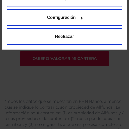
Configuración
He leído
la política de privacidad
y consiento el
tratamiento de mis datos personales.
Rechazar
*Todos los datos que se muestran en EBN Banco, a menos
que se indique lo contrario, son propiedad de Allfunds . La
información aquí contenida: (1) es propiedad de Allfunds y /
o sus proveedores de contenido; (2) no se puede copiar ni
distribuir; y (3) no se garantiza que sea precisa, completa u