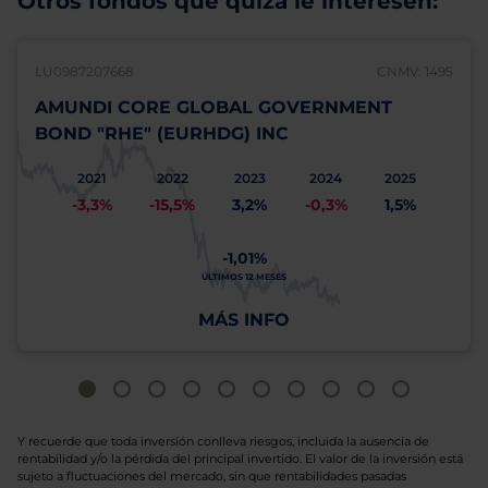
Otros fondos que quizá le interesen:
LU0987207668
CNMV: 1495
AMUNDI CORE GLOBAL GOVERNMENT
BOND "RHE" (EURHDG) INC
2021
2022
2023
2024
2025
-3,3%
-15,5%
3,2%
-0,3%
1,5%
-1,01%
ÚLTIMOS 12 MESES
MÁS INFO
Y recuerde que toda inversión conlleva riesgos, incluida la ausencia de
rentabilidad y/o la pérdida del principal invertido. El valor de la inversión está
sujeto a fluctuaciones del mercado, sin que rentabilidades pasadas