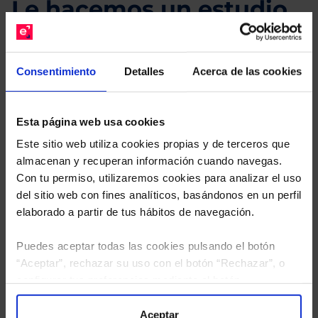
Le hacemos un estudio
gratuito de su cartera.
Descárguese el archivo
e indíquenos los ISINs de
Consentimiento
Detalles
Acerca de las cookies
sus Fondos y nuestros expertos le enviarán un
estudio gratuito de sus alternativas de Clases
Limpias con las que podrá ahorrar en sus costes.
Esta página web usa cookies
Este sitio web utiliza cookies propias y de terceros que
almacenan y recuperan información cuando navegas.
Con tu permiso, utilizaremos cookies para analizar el uso
del sitio web con fines analíticos, basándonos en un perfil
elaborado a partir de tus hábitos de navegación.
Puedes aceptar todas las cookies pulsando el botón
“Aceptar”, rechazar su uso con el botón “Rechazar”, o
configurar tus preferencias mediante el botón
“Configuración”. Consulta nuestra
Política
de Cookies
para más información.
Aceptar