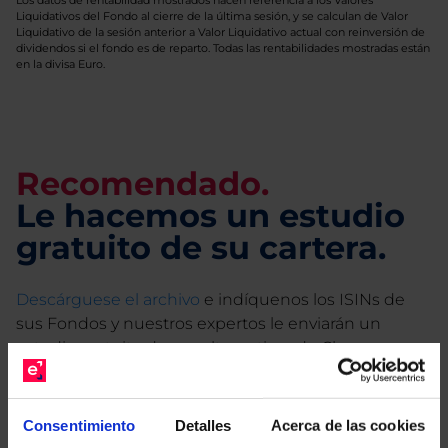
Los datos de rentabilidad mostrados hacen referencia a los Valores
Liquidativos del Fondo al cierre de la última sesión, y se calculan de Valor
Liquidativo de la sesión anterior a Valor Liquidativo actual con reinversión de
dividendos si el fondo es de reparto. Todas las rentabilidades mostradas están
en la divisa Euro.
Recomendado.
Le hacemos un estudio
gratuito de su cartera.
Descárguese el archivo
e indíquenos los ISINs de
sus Fondos y nuestros expertos le enviarán un
estudio gratuito de sus alternativas de Clases
Limpias con las que podrá ahorrar en sus costes.
Consentimiento
Detalles
Acerca de las cookies