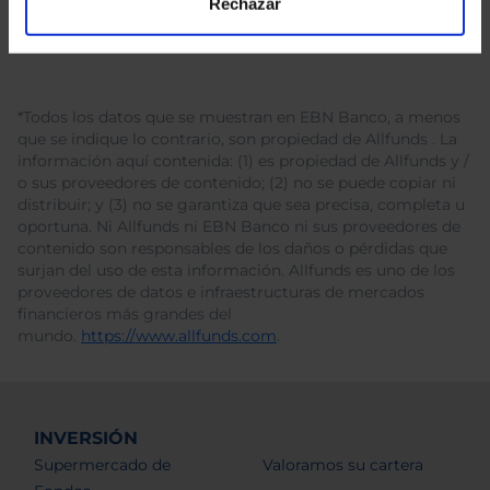
Rechazar
*Todos los datos que se muestran en EBN Banco, a menos
que se indique lo contrario, son propiedad de Allfunds . La
información aquí contenida: (1) es propiedad de Allfunds y /
o sus proveedores de contenido; (2) no se puede copiar ni
distribuir; y (3) no se garantiza que sea precisa, completa u
oportuna. Ni Allfunds ni EBN Banco ni sus proveedores de
contenido son responsables de los daños o pérdidas que
surjan del uso de esta información. Allfunds es uno de los
proveedores de datos e infraestructuras de mercados
financieros más grandes del
mundo.
https://www.allfunds.com
.
INVERSIÓN
Supermercado de
Valoramos su cartera