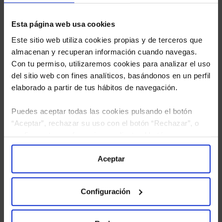
Esta página web usa cookies
Este sitio web utiliza cookies propias y de terceros que
almacenan y recuperan información cuando navegas.
Con tu permiso, utilizaremos cookies para analizar el uso
del sitio web con fines analíticos, basándonos en un perfil
elaborado a partir de tus hábitos de navegación.
Puedes aceptar todas las cookies pulsando el botón
“Aceptar”, rechazar su uso con el botón “Rechazar”, o
configurar tus preferencias mediante el botón
He leído
la política de privacidad
y consiento el
tratamiento de mis datos personales.
“Configuración”. Consulta nuestra
Política
de Cookies
para más información.
Aceptar
Configuración