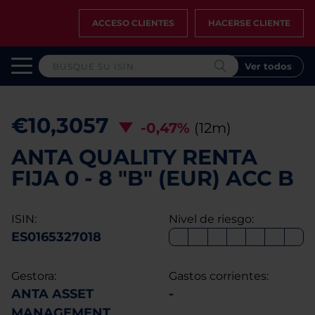
ACCESO CLIENTES
HACERSE CLIENTE
Ver todos
€10,3057
-0,47%
(12m)
ANTA QUALITY RENTA
FIJA 0 - 8 "B" (EUR) ACC B
ISIN:
Nivel de riesgo:
ES0165327018
Gestora:
Gastos corrientes:
ANTA ASSET
-
MANAGEMENT