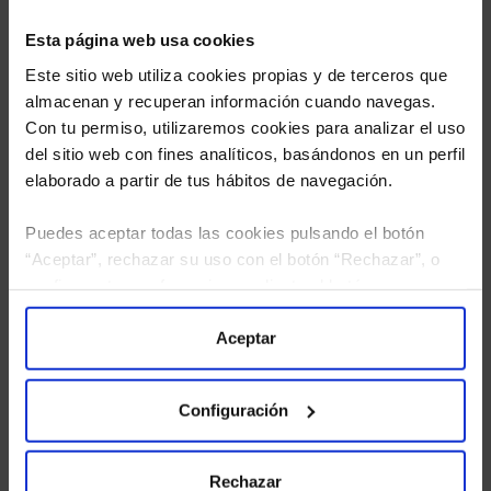
Esta página web usa cookies
Este sitio web utiliza cookies propias y de terceros que
almacenan y recuperan información cuando navegas.
Con tu permiso, utilizaremos cookies para analizar el uso
del sitio web con fines analíticos, basándonos en un perfil
elaborado a partir de tus hábitos de navegación.
Puedes aceptar todas las cookies pulsando el botón
“Aceptar”, rechazar su uso con el botón “Rechazar”, o
He leído
la política de privacidad
y consiento el
configurar tus preferencias mediante el botón
tratamiento de mis datos personales.
“Configuración”. Consulta nuestra
Política
de Cookies
para más información.
Aceptar
Configuración
Rechazar