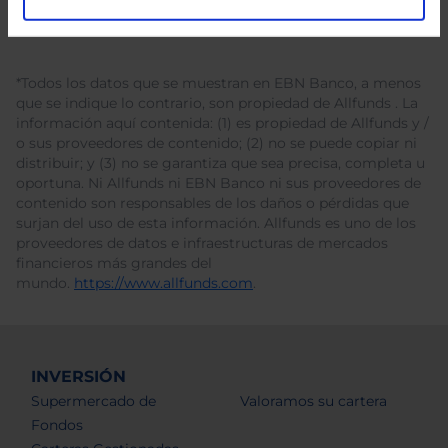
*Todos los datos que se muestran en EBN Banco, a menos
que se indique lo contrario, son propiedad de Allfunds . La
información aquí contenida: (1) es propiedad de Allfunds y /
o sus proveedores de contenido; (2) no se puede copiar ni
distribuir; y (3) no se garantiza que sea precisa, completa u
oportuna. Ni Allfunds ni EBN Banco ni sus proveedores de
contenido son responsables de los daños o pérdidas que
surjan del uso de esta información. Allfunds es uno de los
proveedores de datos e infraestructuras de mercados
financieros más grandes del
mundo.
https://www.allfunds.com
.
INVERSIÓN
Supermercado de
Valoramos su cartera
Fondos