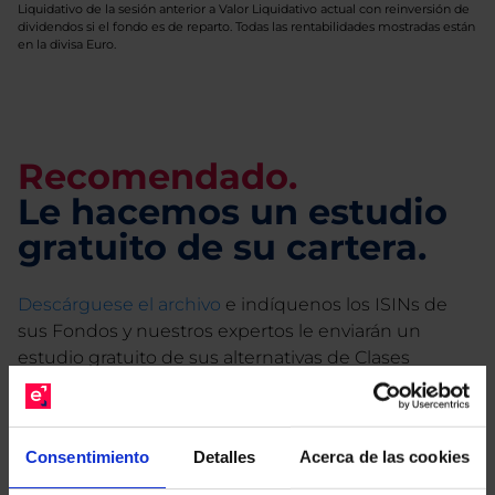
Liquidativo de la sesión anterior a Valor Liquidativo actual con reinversión de
dividendos si el fondo es de reparto. Todas las rentabilidades mostradas están
en la divisa Euro.
Recomendado.
Le hacemos un estudio
gratuito de su cartera.
Descárguese el archivo
e indíquenos los ISINs de
sus Fondos y nuestros expertos le enviarán un
estudio gratuito de sus alternativas de Clases
Limpias con las que podrá ahorrar en sus costes.
Consentimiento
Detalles
Acerca de las cookies