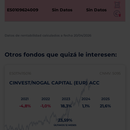
ES0109624009
Sin Datos
Sin Datos
Datos de rentabilidad calculados a fecha 20/04/2026
Otros fondos que quizá le interesen:
ES0174115016
CNMV: 5095
CINVEST/NOGAL CAPITAL (EUR) ACC
2021
2022
2023
2024
2025
-4,8%
-1,0%
18,3%
1,1%
21,6%
23,59%
ÚLTIMOS 12 MESES