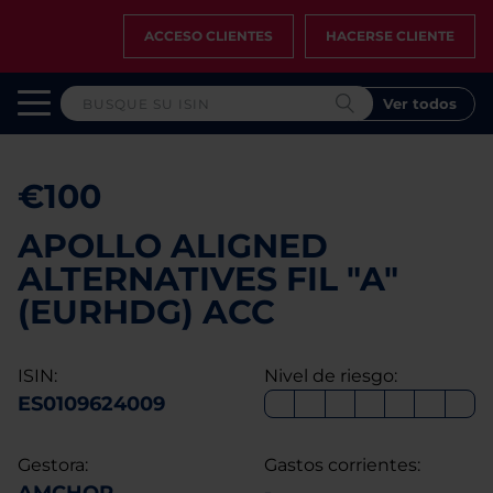
ACCESO CLIENTES
HACERSE CLIENTE
Ver todos
€100
APOLLO ALIGNED
ALTERNATIVES FIL "A"
(EURHDG) ACC
ISIN:
Nivel de riesgo:
ES0109624009
Gestora:
Gastos corrientes: