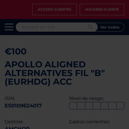
ACCESO CLIENTES
HACERSE CLIENTE
Ver todos
€100
APOLLO ALIGNED
ALTERNATIVES FIL "B"
(EURHDG) ACC
ISIN:
Nivel de riesgo:
ES0109624017
Gestora:
Gastos corrientes: