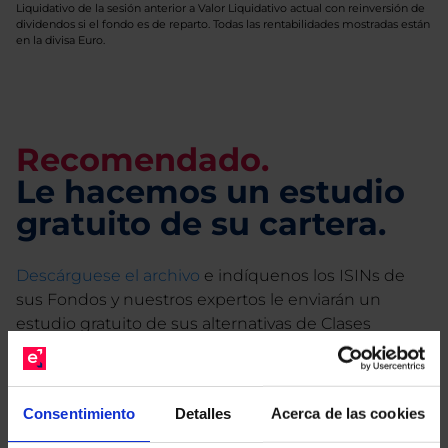
Liquidativo de la sesión anterior a Valor Liquidativo actual con reinversión de
dividendos si el fondo es de reparto. Todas las rentabilidades mostradas están
en la divisa Euro.
Recomendado.
Le hacemos un estudio
gratuito de su cartera.
Descárguese el archivo
e indíquenos los ISINs de
sus Fondos y nuestros expertos le enviarán un
estudio gratuito de sus alternativas de Clases
Limpias con las que podrá ahorrar en sus costes.
Consentimiento
Detalles
Acerca de las cookies