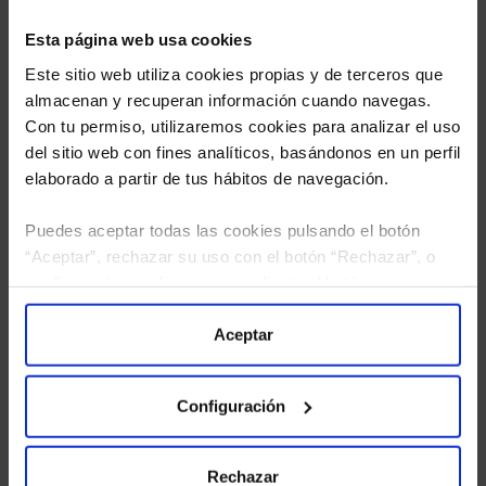
Esta página web usa cookies
Este sitio web utiliza cookies propias y de terceros que
almacenan y recuperan información cuando navegas.
Con tu permiso, utilizaremos cookies para analizar el uso
del sitio web con fines analíticos, basándonos en un perfil
elaborado a partir de tus hábitos de navegación.
Puedes aceptar todas las cookies pulsando el botón
“Aceptar”, rechazar su uso con el botón “Rechazar”, o
He leído
la política de privacidad
y consiento el
configurar tus preferencias mediante el botón
tratamiento de mis datos personales.
“Configuración”. Consulta nuestra
Política
de Cookies
para más información.
Aceptar
Configuración
Rechazar