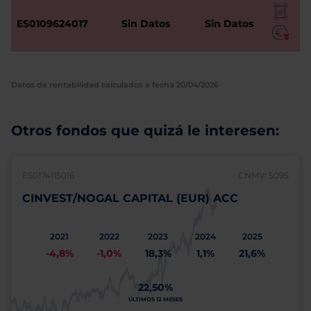
ES0109624017
Sin Datos
Sin Datos
Datos de rentabilidad calculados a fecha 20/04/2026
Otros fondos que quizá le interesen:
ES0174115016
CNMV: 5095
CINVEST/NOGAL CAPITAL (EUR) ACC
2021
2022
2023
2024
2025
-4,8%
-1,0%
18,3%
1,1%
21,6%
22,50%
ÚLTIMOS 12 MESES