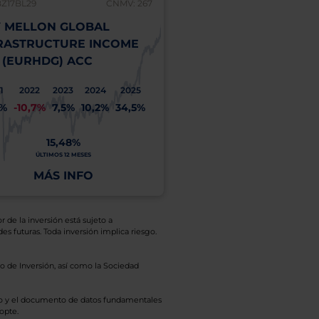
BZ17BL29
CNMV: 267
 MELLON GLOBAL
RASTRUCTURE INCOME
 (EURHDG) ACC
1
2022
2023
2024
2025
1%
-10,7%
7,5%
10,2%
34,5%
15,48%
ÚLTIMOS 12 MESES
MÁS INFO
r de la inversión está sujeto a
es futuras. Toda inversión implica riesgo.
o de Inversión, así como la Sociedad
eto y el documento de datos fundamentales
opte.