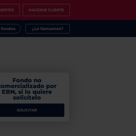
IENTES
HACERSE CLIENTE
s fondos
¿Le llamamos?
Fondo no
comercializado por
EBN, si lo quiere
solicítelo
SOLICITAR