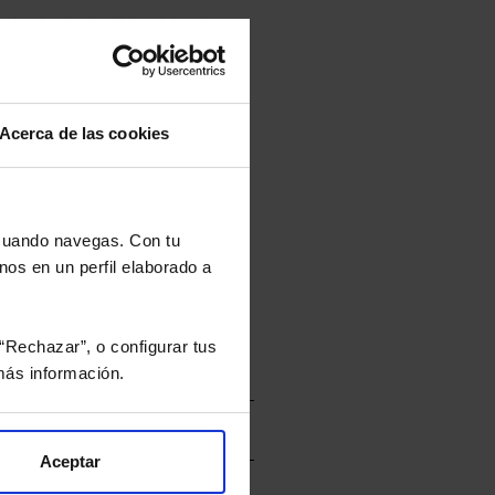
culan de Valor Liquidativo de la sesión
tán en la divisa Euro.
Acerca de las cookies
rtera.
 cuando navegas. Con tu
nviarán un estudio gratuito
nos en un perfil elaborado a
“Rechazar”, o configurar tus
ás información.
Aceptar