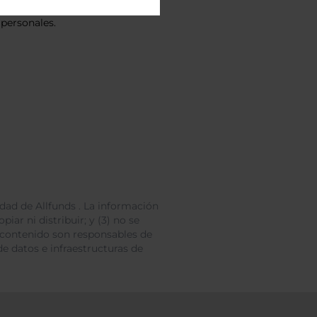
vacidad
y consiento el
personales.
dad de Allfunds . La información
iar ni distribuir; y (3) no se
 contenido son responsables de
e datos e infraestructuras de