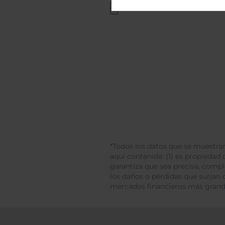
*Todos los datos que se muestran
aquí contenida: (1) es propiedad d
garantiza que sea precisa, comp
los daños o pérdidas que surjan 
mercados financieros más gran