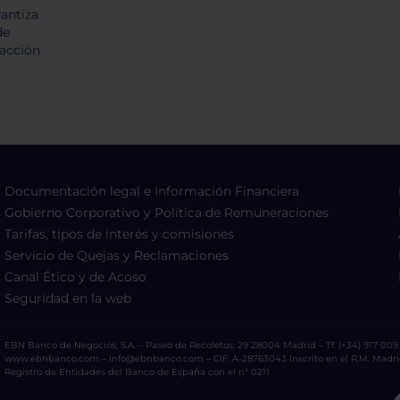
Documentación legal e Información Financiera
Gobierno Corporativo y Política de Remuneraciones
Tarifas, tipos de interés y comisiones
Servicio de Quejas y Reclamaciones
Canal Ético y de Acoso
Seguridad en la web
EBN Banco de Negocios, S.A. – Paseo de Recoletos, 29 28004 Madrid – Tf. (+34) 917 009 
www.ebnbanco.com – info@ebnbanco.com – CIF: A-28763043 Inscrito en el R.M. Madrid, T
Registro de Entidades del Banco de España con el nº 0211