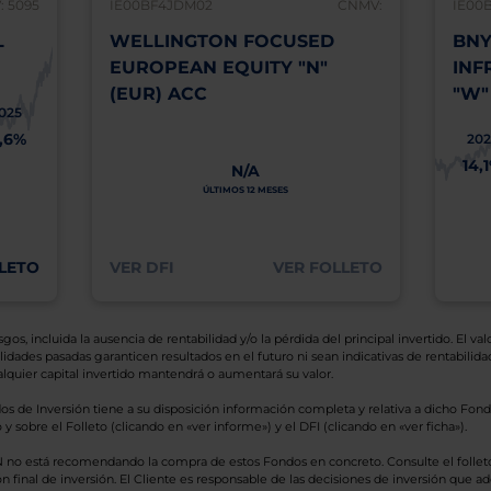
 5095
IE00BF4JDM02
CNMV:
IE00
L
WELLINGTON FOCUSED
BNY
EUROPEAN EQUITY "N"
INF
(EUR) ACC
"W"
025
1,6%
202
14,
N/A
ÚLTIMOS 12 MESES
LETO
VER DFI
VER FOLLETO
os, incluida la ausencia de rentabilidad y/o la pérdida del principal invertido. El valo
idades pasadas garanticen resultados en el futuro ni sean indicativas de rentabilidad
quier capital invertido mantendrá o aumentará su valor.
os de Inversión tiene a su disposición información completa y relativa a dicho Fond
y sobre el Folleto (clicando en «ver informe») y el DFI (clicando en «ver ficha»).
BN no está recomendando la compra de estos Fondos en concreto. Consulte el foll
n final de inversión. El Cliente es responsable de las decisiones de inversión que ad