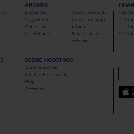
AHORRO
FINA
 su
Depósitos
Cuenta corriente
Hipotec
Sinycon Plus
Cuenta de pago
Présta
Depósitos
básica
Présta
Combinados
Depósitos en
Présta
dólares
ES
SOBRE NOSOTROS
Quienes somos
Eventos Financieros
Blog
Contacto