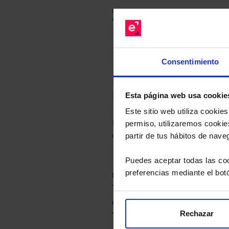
Los datos de rentabilidad mostrados hacen r
anterior a Valor Liquidativo actual con rein
Consentimiento
Recomendad
Le hacemos un
Esta página web usa cookie
Este sitio web utiliza cooki
Descárguese el archivo
e ind
permiso, utilizaremos cookies
de sus alternativas de Clases
partir de tus hábitos de nave
Puedes aceptar todas las coo
preferencias mediante el bot
Rechazar