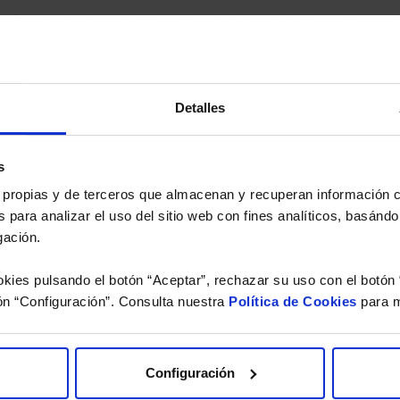
eferencia a los Valores Liquidativos del Fondo al cierre de la última sesión, y se cal
versión de dividendos si el fondo es de reparto. Todas las rentabilidades mostradas es
Detalles
o.
 estudio gratuito de su ca
s
es propias y de terceros que almacenan y recuperan información
íquenos los ISINs de sus Fondos y nuestros expertos le e
 para analizar el uso del sitio web con fines analíticos, basándo
 Limpias con las que podrá ahorrar en sus costes.
gación.
kies pulsando el botón “Aceptar”, rechazar su uso con el botón 
ón “Configuración”. Consulta nuestra
Política de Cookies
para m
Configuración