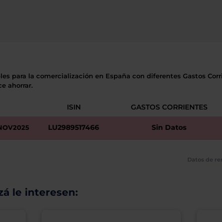
les para la comercialización en España con diferentes Gastos Corri
e ahorrar.
ISIN
GASTOS CORRIENTES
LU2989517466
Sin Datos
 NOV2025
Datos de re
á le interesen: