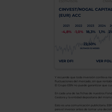
ES0174115016
CNMV:
CINVEST/NOGAL CAPITA
(EUR) ACC
2021
2022
2023
2024
2
-4,8%
-1,0%
18,3%
1,1%
2
22,50%
ÚLTIMOS 12 MESES
VER DFI
VER FOL
Y recuerde que toda inversión conlleva riesg
fluctuaciones del mercado, sin que rentabil
El Grupo EBN no puede garantizar que cual
En cada una de las fichas de nuestros Fond
Gestora y la entidad depositaria del mismo 
Esto es una comunicación publicitaria. E
para el inversor antes de tomar una decisió