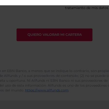
He leído
la política de pri
tratamiento de mis datos 
 en EBN Banco, a menos que se indique lo contrario, son propie
e Allfunds y / o sus proveedores de contenido; (2) no se puede cop
leta u oportuna. Ni Allfunds ni EBN Banco ni sus proveedores de
del uso de esta información. Allfunds es uno de los proveedores d
des del mundo.
https://www.allfunds.com
.