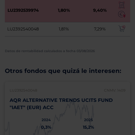
LU2392539974
1,80%
9,40%
LU2392540048
1,81%
7,29%
Datos de rentabilidad calculados a fecha 03/08/2026
Otros fondos que quizá le interesen:
LU2392540048
CNMV: 1409
AQR ALTERNATIVE TRENDS UCITS FUND
"IAET" (EUR) ACC
2024
2025
0,3%
15,2%