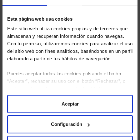
Esta página web usa cookies
Este sitio web utiliza cookies propias y de terceros que
almacenan y recuperan información cuando navegas.
Con tu permiso, utilizaremos cookies para analizar el uso
del sitio web con fines analíticos, basándonos en un perfil
elaborado a partir de tus hábitos de navegación.
Puedes aceptar todas las cookies pulsando el botón
“Aceptar”, rechazar su uso con el botón “Rechazar”, o
configurar tus preferencias mediante el botón
He leído
la política de privacidad
y consiento el
“Configuración”. Consulta nuestra
Política
tratamiento de mis datos personales.
de Cookies
para más información.
Aceptar
Configuración