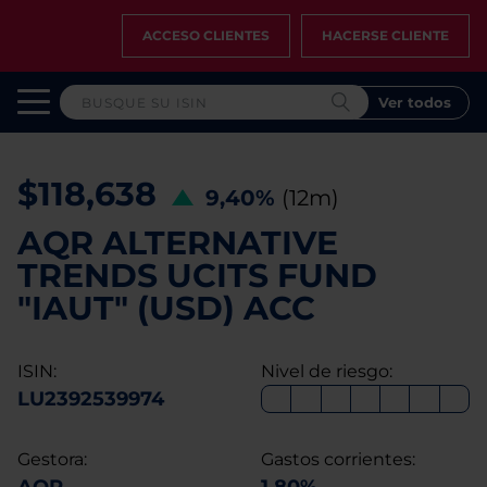
ACCESO CLIENTES
HACERSE CLIENTE
Ver todos
$118,638
9,40%
(12m)
AQR ALTERNATIVE
TRENDS UCITS FUND
"IAUT" (USD) ACC
ISIN:
Nivel de riesgo:
LU2392539974
Gestora:
Gastos corrientes: