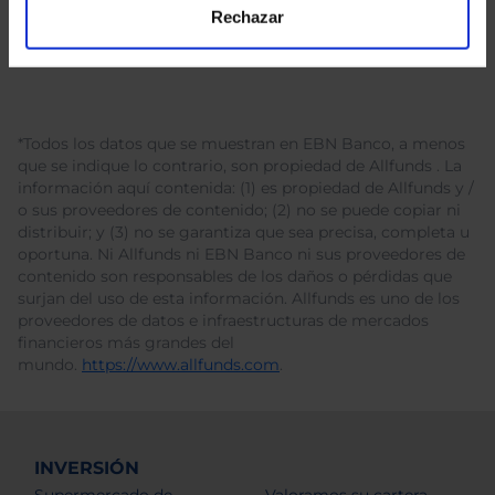
Rechazar
*Todos los datos que se muestran en EBN Banco, a menos
que se indique lo contrario, son propiedad de Allfunds . La
información aquí contenida: (1) es propiedad de Allfunds y /
o sus proveedores de contenido; (2) no se puede copiar ni
distribuir; y (3) no se garantiza que sea precisa, completa u
oportuna. Ni Allfunds ni EBN Banco ni sus proveedores de
contenido son responsables de los daños o pérdidas que
surjan del uso de esta información. Allfunds es uno de los
proveedores de datos e infraestructuras de mercados
financieros más grandes del
mundo.
https://www.allfunds.com
.
INVERSIÓN
Supermercado de
Valoramos su cartera