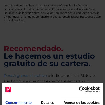
Los datos de rentabilidad mostrados hacen referencia a los Valores
Liquidativos del Fondo al cierre de la última sesión, y se calculan de Valor
Liquidativo de la sesión anterior a Valor Liquidativo actual con reinversión de
dividendos si el fondo es de reparto. Todas las rentabilidades mostradas están
en la divisa Euro.
Recomendado.
Le hacemos un estudio
gratuito de su cartera.
Descárguese el archivo
e indíquenos los ISINs de
sus Fondos y nuestros expertos le enviarán un
estudio gratuito de sus alternativas de Clases
Limpias con las que podrá ahorrar en sus costes.
Consentimiento
Detalles
Acerca de las cookies