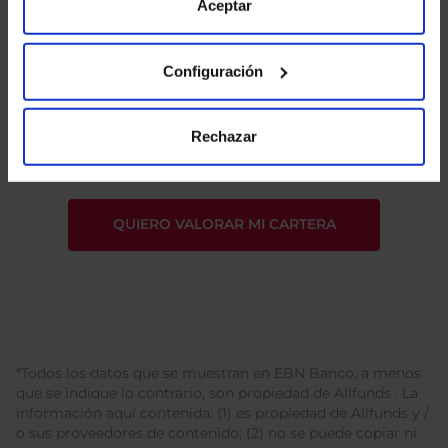
de Cookies
para más información.
Aceptar
Configuración
He leído
la política de privacidad
y consiento el
tratamiento de mis datos personales.
Rechazar
*Todos los datos que se muestran en EBN Banco, a menos
que se indique lo contrario, son propiedad de Allfunds . La
información aquí contenida: (1) es propiedad de Allfunds y /
o sus proveedores de contenido; (2) no se puede copiar ni