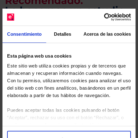
Recomendado.
Le hacemos un estudio
gratuito de su cartera.
Consentimiento
Detalles
Acerca de las cookies
Descárguese el archivo
e indíquenos los ISINs de
sus Fondos y nuestros expertos le enviarán un
estudio gratuito de sus alternativas de Clases
Esta página web usa cookies
Limpias con las que podrá ahorrar en sus costes.
Este sitio web utiliza cookies propias y de terceros que
almacenan y recuperan información cuando navegas.
Con tu permiso, utilizaremos cookies para analizar el uso
del sitio web con fines analíticos, basándonos en un perfil
elaborado a partir de tus hábitos de navegación.
Puedes aceptar todas las cookies pulsando el botón
“Aceptar”, rechazar su uso con el botón “Rechazar”, o
configurar tus preferencias mediante el botón
“Configuración”. Consulta nuestra
Política