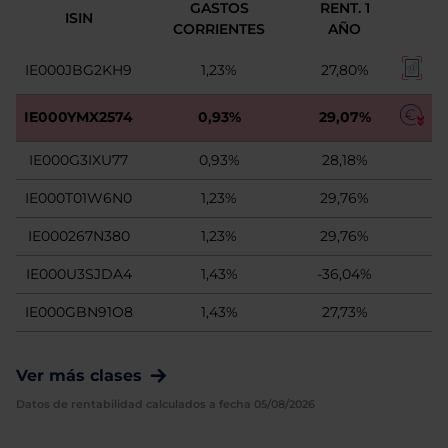
GASTOS
RENT. 1
ISIN
CORRIENTES
AÑO
IE000JBG2KH9
1,23%
27,80%
IE000YMX2574
0,93%
29,07%
IE000G3IXU77
0,93%
28,18%
IE000T01W6N0
1,23%
29,76%
IE000267N380
1,23%
29,76%
IE000U3SJDA4
1,43%
-36,04%
IE000GBN91O8
1,43%
27,73%
Ver más clases
Datos de rentabilidad calculados a fecha 05/08/2026