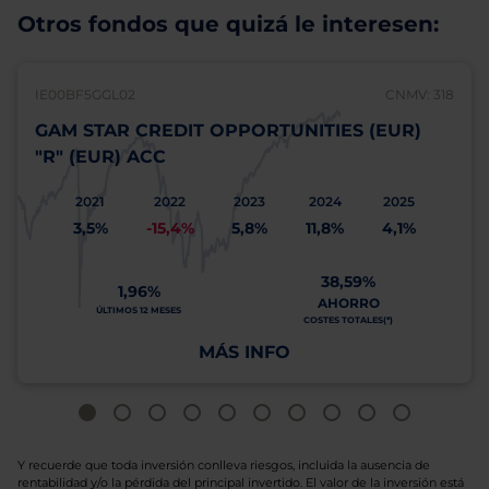
Otros fondos que quizá le interesen:
IE00BF5GGL02
CNMV: 318
GAM STAR CREDIT OPPORTUNITIES (EUR)
"R" (EUR) ACC
2021
2022
2023
2024
2025
3,5%
-15,4%
5,8%
11,8%
4,1%
38,59%
1,96%
AHORRO
ÚLTIMOS 12 MESES
COSTES TOTALES(*)
MÁS INFO
Y recuerde que toda inversión conlleva riesgos, incluida la ausencia de
rentabilidad y/o la pérdida del principal invertido. El valor de la inversión está