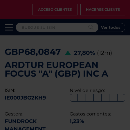
ACCESO CLIENTES
HACERSE CLIENTE
Ver todos
GBP68,0847
27,80%
(12m)
ARDTUR EUROPEAN
FOCUS "A" (GBP) INC A
ISIN:
Nivel de riesgo:
IE000JBG2KH9
Gestora:
Gastos corrientes:
FUNDROCK
1,23%
MANAGEMENT