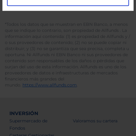
*Todos los datos que se muestran en EBN Banco, a menos
que se indique lo contrario, son propiedad de Allfunds . La
información aquí contenida: (1) es propiedad de Allfunds y /
o sus proveedores de contenido; (2) no se puede copiar ni
distribuir; y (3) no se garantiza que sea precisa, completa u
oportuna. Ni Allfunds ni EBN Banco ni sus proveedores de
contenido son responsables de los daños o pérdidas que
surjan del uso de esta información. Allfunds es uno de los
proveedores de datos e infraestructuras de mercados
financieros más grandes del
mundo.
https://www.allfunds.com
.
INVERSIÓN
Supermercado de
Valoramos su cartera
Fondos
Carteras Gestionadas