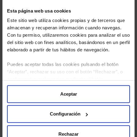
Esta página web usa cookies
Este sitio web utiliza cookies propias y de terceros que
almacenan y recuperan información cuando navegas.
Con tu permiso, utilizaremos cookies para analizar el uso
del sitio web con fines analíticos, basándonos en un perfil
elaborado a partir de tus hábitos de navegación.
Puedes aceptar todas las cookies pulsando el botón
“Aceptar”, rechazar su uso con el botón “Rechazar”, o
He leído
la política de privacidad
y consiento el
configurar tus preferencias mediante el botón
tratamiento de mis datos personales.
“Configuración”. Consulta nuestra
Política
de Cookies
para más información.
Aceptar
Configuración
Rechazar