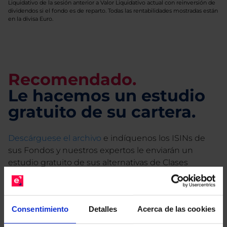
Liquidativo de la sesión anterior a Valor Liquidativo actual con reinversión de
dividendos si el fondo es de reparto. Todas las rentabilidades mostradas están
en la divisa Euro.
Recomendado.
Le hacemos un estudio
gratuito de su cartera.
Descárguese el archivo
e indíquenos los ISINs de
sus Fondos y nuestros expertos le enviarán un
estudio gratuito de sus alternativas de Clases
Limpias con las que podrá ahorrar en sus costes.
Consentimiento
Detalles
Acerca de las cookies