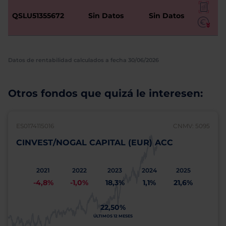
QSLU51355672
Sin Datos
Sin Datos
Datos de rentabilidad calculados a fecha 30/06/2026
Otros fondos que quizá le interesen:
ES0174115016
CNMV: 5095
CINVEST/NOGAL CAPITAL (EUR) ACC
2021
2022
2023
2024
2025
-4,8%
-1,0%
18,3%
1,1%
21,6%
22,50%
ÚLTIMOS 12 MESES