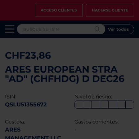
ACCESO CLIENTES
HACERSE CLIENTE
Ver todos
CHF23,86
ARES EUROPEAN STRA
"AD" (CHFHDG) D DEC26
ISIN:
Nivel de riesgo:
QSLU51355672
Gestora:
Gastos corrientes:
ARES
-
MANAGEMENT LLC