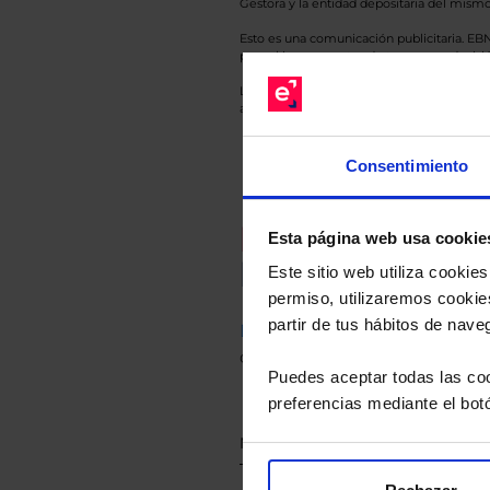
Gestora y la entidad depositaria del mismo 
Esto es una comunicación publicitaria. E
para el inversor antes de tomar una decisió
Los datos de rentabilidad mostrados hacen r
anterior a Valor Liquidativo actual con rein
Consentimiento
Recomendad
Esta página web usa cookie
Le hacemos un
Este sitio web utiliza cooki
permiso, utilizaremos cookies
partir de tus hábitos de nave
Descárguese el archivo
e ind
de sus alternativas de Clases
Puedes aceptar todas las coo
preferencias mediante el bot