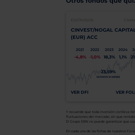
Otros fondos que quiz
ES0174115016
CNMV:
CINVEST/NOGAL CAPITA
(EUR) ACC
2021
2022
2023
2024
2
-4,8%
-1,0%
18,3%
1,1%
2
23,59%
ÚLTIMOS 12 MESES
VER DFI
VER FOL
Y recuerde que toda inversión conlleva riesg
fluctuaciones del mercado, sin que rentabil
El Grupo EBN no puede garantizar que cual
En cada una de las fichas de nuestros Fond