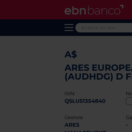
A$
ARES EUROPEA
(AUDHDG) D F
ISIN:
Ni
QSLU51354840
Gestora:
Ga
ARES
-