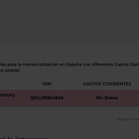
les para la comercialización en España con diferentes Gastos Corri
e ahorrar.
ISIN
GASTOS CORRIENTES
UDHDG)
QSLU51354840
Sin Datos
Datos de re