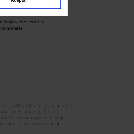
Aceptar
vacidad
y consiento el
personales.
dad de Allfunds . La información
iar ni distribuir; y (3) no se
 contenido son responsables de
e datos e infraestructuras de