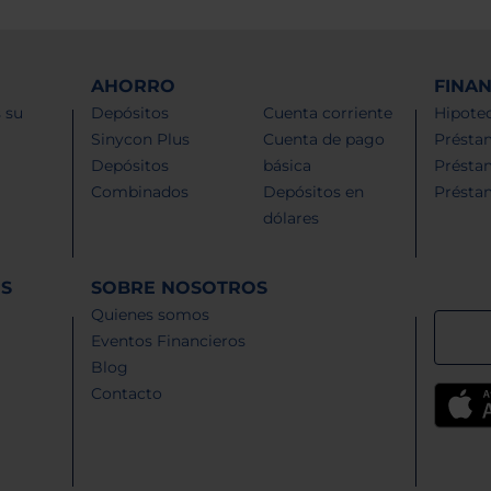
AHORRO
FINA
 su
Depósitos
Cuenta corriente
Hipotec
Sinycon Plus
Cuenta de pago
Présta
Depósitos
básica
Présta
Combinados
Depósitos en
Présta
dólares
ES
SOBRE NOSOTROS
Quienes somos
Eventos Financieros
Blog
Contacto