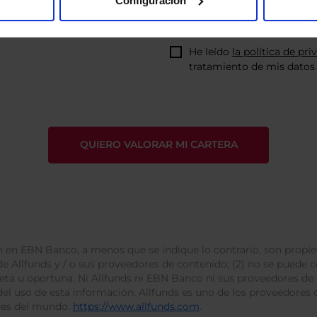
Configuración
He leído
la política de pri
tratamiento de mis datos 
 en EBN Banco, a menos que se indique lo contrario, son propie
e Allfunds y / o sus proveedores de contenido; (2) no se puede cop
leta u oportuna. Ni Allfunds ni EBN Banco ni sus proveedores de
del uso de esta información. Allfunds es uno de los proveedores d
des del mundo.
https://www.allfunds.com
.