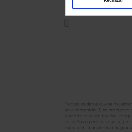
Rechazar
*Todos los datos que se muestran
aquí contenida: (1) es propiedad d
garantiza que sea precisa, comp
los daños o pérdidas que surjan 
mercados financieros más gran