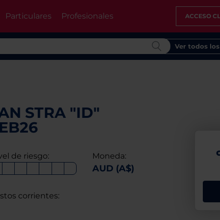
Particulares
Profesionales
ACCESO CL
Ver todos lo
N STRA "ID"
EB26
vel de riesgo:
Moneda:
AUD (A$)
stos corrientes: