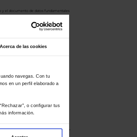
eto y el documento de datos fundamentales
opte.
culan de Valor Liquidativo de la sesión
tán en la divisa Euro.
Acerca de las cookies
rtera.
 cuando navegas. Con tu
nos en un perfil elaborado a
nviarán un estudio gratuito
“Rechazar”, o configurar tus
ás información.