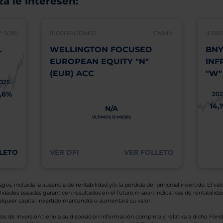
á le interesen:
 5095
IE00BF4JDM02
CNMV:
IE00
L
WELLINGTON FOCUSED
BNY
EUROPEAN EQUITY "N"
INF
(EUR) ACC
"W"
025
1,6%
202
14,
N/A
ÚLTIMOS 12 MESES
LETO
VER DFI
VER FOLLETO
os, incluida la ausencia de rentabilidad y/o la pérdida del principal invertido. El valo
idades pasadas garanticen resultados en el futuro ni sean indicativas de rentabilidad
quier capital invertido mantendrá o aumentará su valor.
os de Inversión tiene a su disposición información completa y relativa a dicho Fond