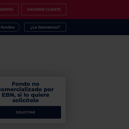
IENTES
HACERSE CLIENTE
s fondos
¿Le llamamos?
Fondo no
comercializado por
EBN, si lo quiere
solicítelo
SOLICITAR