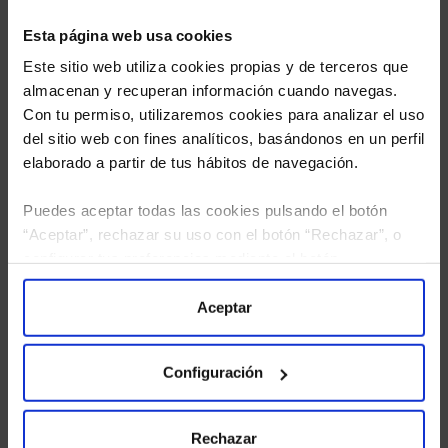
Esta página web usa cookies
Este sitio web utiliza cookies propias y de terceros que
almacenan y recuperan información cuando navegas.
Con tu permiso, utilizaremos cookies para analizar el uso
del sitio web con fines analíticos, basándonos en un perfil
elaborado a partir de tus hábitos de navegación.
Puedes aceptar todas las cookies pulsando el botón
“Aceptar”, rechazar su uso con el botón “Rechazar”, o
He leído
la política de privacidad
y consiento el
configurar tus preferencias mediante el botón
tratamiento de mis datos personales.
“Configuración”. Consulta nuestra
Política
de Cookies
para más información.
Aceptar
Configuración
Rechazar