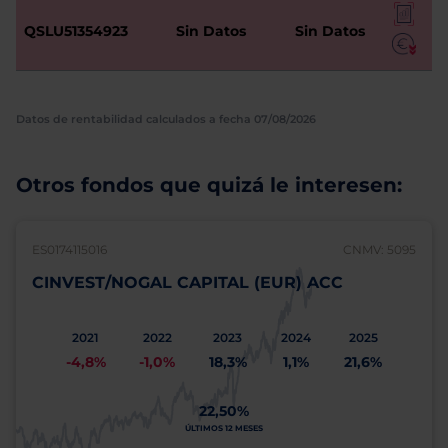
QSLU51354923
Sin Datos
Sin Datos
Datos de rentabilidad calculados a fecha 07/08/2026
Otros fondos que quizá le interesen:
ES0174115016
CNMV: 5095
CINVEST/NOGAL CAPITAL (EUR) ACC
2021
2022
2023
2024
2025
-4,8%
-1,0%
18,3%
1,1%
21,6%
22,50%
ÚLTIMOS 12 MESES