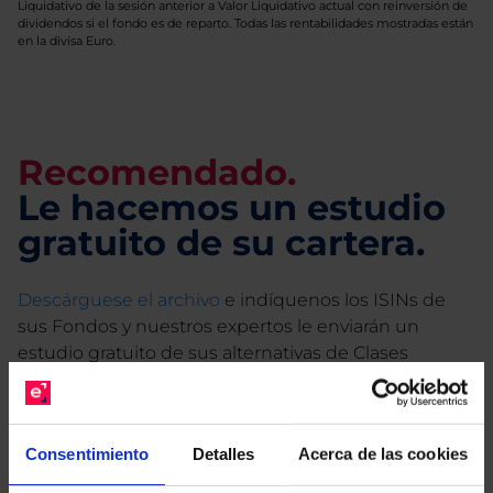
Liquidativo de la sesión anterior a Valor Liquidativo actual con reinversión de
dividendos si el fondo es de reparto. Todas las rentabilidades mostradas están
en la divisa Euro.
Recomendado.
Le hacemos un estudio
gratuito de su cartera.
Descárguese el archivo
e indíquenos los ISINs de
sus Fondos y nuestros expertos le enviarán un
estudio gratuito de sus alternativas de Clases
Limpias con las que podrá ahorrar en sus costes.
Consentimiento
Detalles
Acerca de las cookies