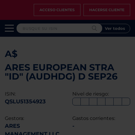
ACCESO CLIENTES
HACERSE CLIENTE
Ver todos
A$
ARES EUROPEAN STRA
"ID" (AUDHDG) D SEP26
ISIN:
Nivel de riesgo:
QSLU51354923
Gestora:
Gastos corrientes:
ARES
-
MANAGEMENT LLC