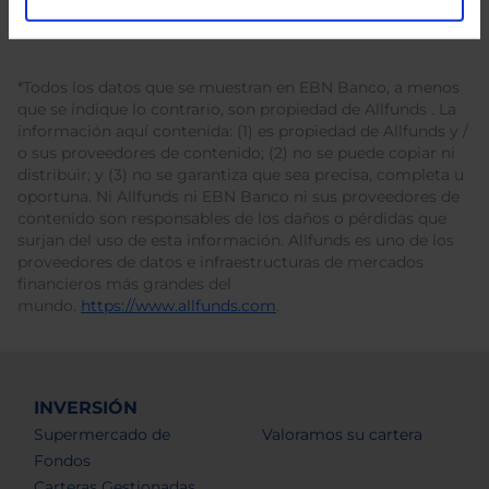
*Todos los datos que se muestran en EBN Banco, a menos
que se indique lo contrario, son propiedad de Allfunds . La
información aquí contenida: (1) es propiedad de Allfunds y /
o sus proveedores de contenido; (2) no se puede copiar ni
distribuir; y (3) no se garantiza que sea precisa, completa u
oportuna. Ni Allfunds ni EBN Banco ni sus proveedores de
contenido son responsables de los daños o pérdidas que
surjan del uso de esta información. Allfunds es uno de los
proveedores de datos e infraestructuras de mercados
financieros más grandes del
mundo.
https://www.allfunds.com
.
INVERSIÓN
Supermercado de
Valoramos su cartera
Fondos
Carteras Gestionadas