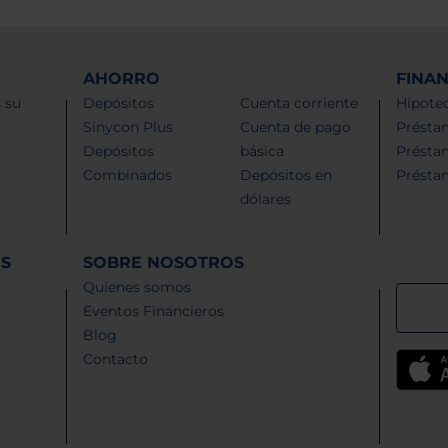
AHORRO
FINA
 su
Depósitos
Cuenta corriente
Hipotec
Sinycon Plus
Cuenta de pago
Présta
Depósitos
básica
Présta
Combinados
Depósitos en
Présta
dólares
ES
SOBRE NOSOTROS
Quienes somos
Eventos Financieros
Blog
Contacto