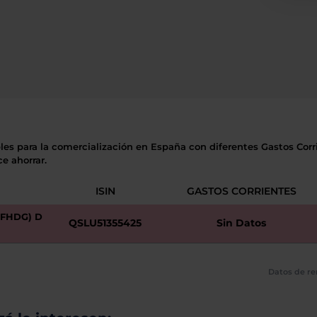
les para la comercialización en España con diferentes Gastos Corri
e ahorrar.
ISIN
GASTOS CORRIENTES
HFHDG) D
QSLU51355425
Sin Datos
Datos de re