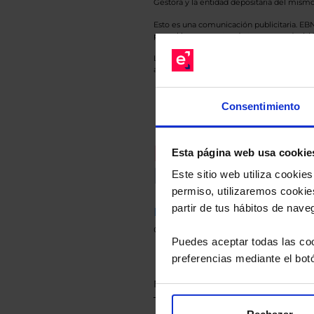
Gestora y la entidad depositaria del mismo 
Esto es una comunicación publicitaria. E
para el inversor antes de tomar una decisió
Los datos de rentabilidad mostrados hacen r
anterior a Valor Liquidativo actual con rein
Consentimiento
Recomendad
Esta página web usa cookie
Le hacemos un
Este sitio web utiliza cooki
permiso, utilizaremos cookies
partir de tus hábitos de nave
Descárguese el archivo
e ind
de sus alternativas de Clases
Puedes aceptar todas las coo
preferencias mediante el bot