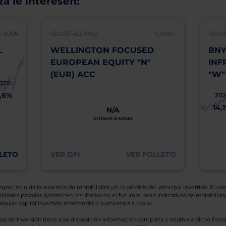
á le interesen:
 5095
IE00BF4JDM02
CNMV:
IE00
L
WELLINGTON FOCUSED
BNY
EUROPEAN EQUITY "N"
INF
(EUR) ACC
"W"
025
1,6%
202
14,
N/A
ÚLTIMOS 12 MESES
LETO
VER DFI
VER FOLLETO
os, incluida la ausencia de rentabilidad y/o la pérdida del principal invertido. El valo
idades pasadas garanticen resultados en el futuro ni sean indicativas de rentabilidad
quier capital invertido mantendrá o aumentará su valor.
os de Inversión tiene a su disposición información completa y relativa a dicho Fond