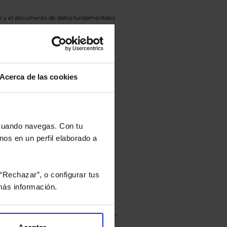
eto y el documento de datos fundamentales
opte.
culan de Valor Liquidativo de la sesión
tán en la divisa Euro.
Acerca de las cookies
rtera.
 cuando navegas. Con tu
nos en un perfil elaborado a
nviarán un estudio gratuito
“Rechazar”, o configurar tus
ás información.