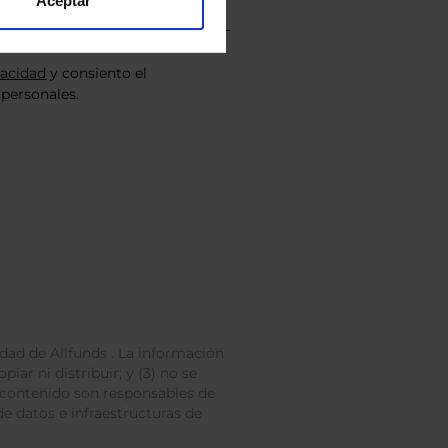
Aceptar
vacidad
y consiento el
personales.
dad de Allfunds . La información
iar ni distribuir; y (3) no se
 contenido son responsables de
e datos e infraestructuras de