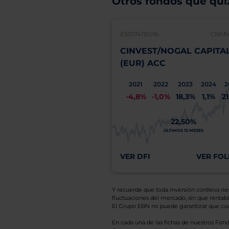
Otros fondos que quiz
ES0174115016
CNMV:
CINVEST/NOGAL CAPITA
(EUR) ACC
2021
2022
2023
2024
2
-4,8%
-1,0%
18,3%
1,1%
2
22,50%
ÚLTIMOS 12 MESES
VER DFI
VER FOL
Y recuerde que toda inversión conlleva riesg
fluctuaciones del mercado, sin que rentabil
El Grupo EBN no puede garantizar que cual
En cada una de las fichas de nuestros Fond