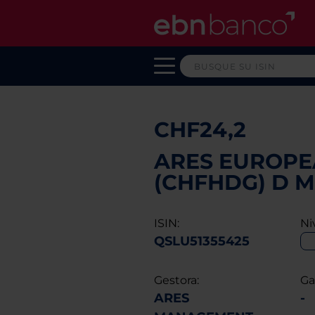
CHF24,2
ARES EUROPEA
(CHFHDG) D 
ISIN:
Ni
QSLU51355425
Gestora:
Ga
ARES
-