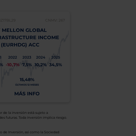
BZ17BL29
CNMV: 267
 MELLON GLOBAL
RASTRUCTURE INCOME
 (EURHDG) ACC
1
2022
2023
2024
2025
1%
-10,7%
7,5%
10,2%
34,5%
15,48%
ÚLTIMOS 12 MESES
MÁS INFO
r de la inversión está sujeto a
es futuras. Toda inversión implica riesgo.
o de Inversión, así como la Sociedad