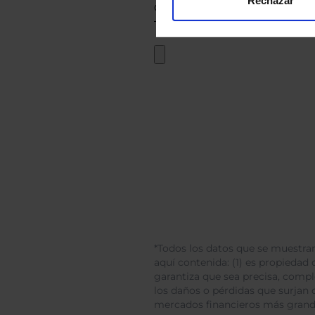
Rechazar
*Todos los datos que se muestran
aquí contenida: (1) es propiedad d
garantiza que sea precisa, comp
los daños o pérdidas que surjan 
mercados financieros más gran