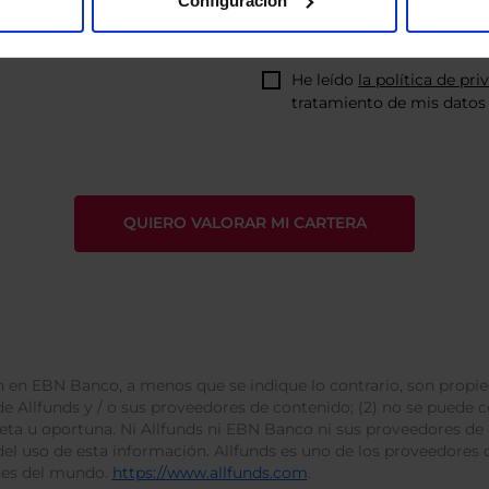
Configuración
He leído
la política de pri
tratamiento de mis datos 
 en EBN Banco, a menos que se indique lo contrario, son propie
e Allfunds y / o sus proveedores de contenido; (2) no se puede cop
leta u oportuna. Ni Allfunds ni EBN Banco ni sus proveedores de
del uso de esta información. Allfunds es uno de los proveedores d
des del mundo.
https://www.allfunds.com
.