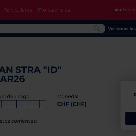
Particulares
Profesionales
ACCESO CL
Ver todos lo
N STRA "ID"
MAR26
vel de riesgo:
Moneda:
CHF (CHF)
stos corrientes: