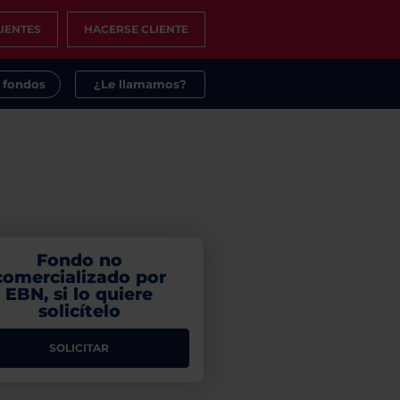
IENTES
HACERSE CLIENTE
s fondos
¿Le llamamos?
Fondo no
comercializado por
EBN, si lo quiere
solicítelo
SOLICITAR