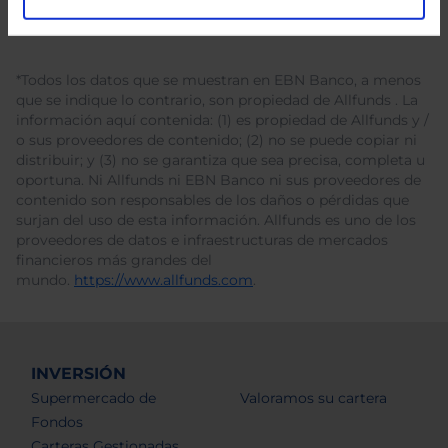
*Todos los datos que se muestran en EBN Banco, a menos
que se indique lo contrario, son propiedad de Allfunds . La
información aquí contenida: (1) es propiedad de Allfunds y /
o sus proveedores de contenido; (2) no se puede copiar ni
distribuir; y (3) no se garantiza que sea precisa, completa u
oportuna. Ni Allfunds ni EBN Banco ni sus proveedores de
contenido son responsables de los daños o pérdidas que
surjan del uso de esta información. Allfunds es uno de los
proveedores de datos e infraestructuras de mercados
financieros más grandes del
mundo.
https://www.allfunds.com
.
INVERSIÓN
Supermercado de
Valoramos su cartera
Fondos
Carteras Gestionadas