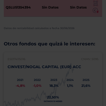
QSLU51354394
Sin Datos
Sin Datos
Datos de rentabilidad calculados a fecha 30/06/2026
Otros fondos que quizá le interesen:
ES0174115016
CNMV: 5095
CINVEST/NOGAL CAPITAL (EUR) ACC
2021
2022
2023
2024
2025
-4,8%
-1,0%
18,3%
1,1%
21,6%
22,50%
ÚLTIMOS 12 MESES