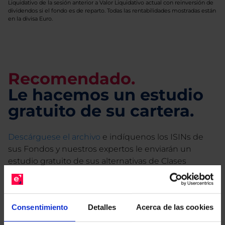
Liquidativo de la sesión anterior a Valor Liquidativo actual con reinversión de
dividendos si el fondo es de reparto. Todas las rentabilidades mostradas están
en la divisa Euro.
Recomendado.
Le hacemos un estudio
gratuito de su cartera.
Descárguese el archivo
e indíquenos los ISINs de
sus Fondos y nuestros expertos le enviarán un
estudio gratuito de sus alternativas de Clases
Limpias con las que podrá ahorrar en sus costes.
Consentimiento
Detalles
Acerca de las cookies