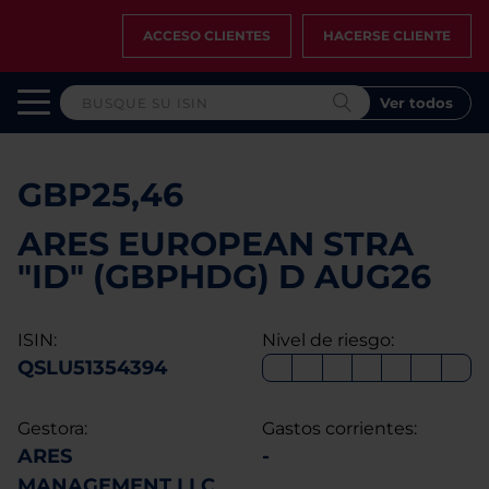
ACCESO CLIENTES
HACERSE CLIENTE
Ver todos
GBP25,46
ARES EUROPEAN STRA
"ID" (GBPHDG) D AUG26
ISIN:
Nivel de riesgo:
QSLU51354394
Gestora:
Gastos corrientes:
ARES
-
MANAGEMENT LLC