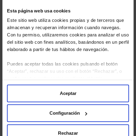
Esta página web usa cookies
Este sitio web utiliza cookies propias y de terceros que
almacenan y recuperan información cuando navegas.
Con tu permiso, utilizaremos cookies para analizar el uso
del sitio web con fines analíticos, basándonos en un perfil
elaborado a partir de tus hábitos de navegación.
Puedes aceptar todas las cookies pulsando el botón
“Aceptar”, rechazar su uso con el botón “Rechazar”, o
He leído
la política de privacidad
y consiento el
configurar tus preferencias mediante el botón
tratamiento de mis datos personales.
“Configuración”. Consulta nuestra
Política
de Cookies
para más información.
Aceptar
Configuración
Rechazar