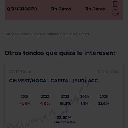
QSLU51354378
Sin Datos
Sin Datos
Datos de rentabilidad calculados a fecha 30/06/2026
Otros fondos que quizá le interesen:
ES0174115016
CNMV: 5095
CINVEST/NOGAL CAPITAL (EUR) ACC
2021
2022
2023
2024
2025
-4,8%
-1,0%
18,3%
1,1%
21,6%
22,50%
ÚLTIMOS 12 MESES