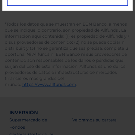
*Todos los datos que se muestran en EBN Banco, a menos
que se indique lo contrario, son propiedad de Allfunds . La
información aquí contenida: (1) es propiedad de Allfunds y /
o sus proveedores de contenido; (2) no se puede copiar ni
distribuir; y (3) no se garantiza que sea precisa, completa u
oportuna. Ni Allfunds ni EBN Banco ni sus proveedores de
contenido son responsables de los daños o pérdidas que
surjan del uso de esta información. Allfunds es uno de los
proveedores de datos e infraestructuras de mercados
financieros más grandes del
mundo.
https://www.allfunds.com
.
INVERSIÓN
Supermercado de
Valoramos su cartera
Fondos
Carteras Gestionadas