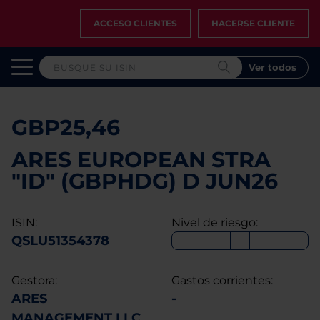
ACCESO CLIENTES
HACERSE CLIENTE
Ver todos
GBP25,46
ARES EUROPEAN STRA
"ID" (GBPHDG) D JUN26
ISIN:
Nivel de riesgo:
QSLU51354378
Gestora:
Gastos corrientes:
ARES
-
MANAGEMENT LLC