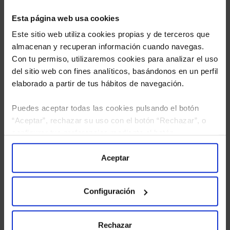
Esta página web usa cookies
Este sitio web utiliza cookies propias y de terceros que
almacenan y recuperan información cuando navegas.
Con tu permiso, utilizaremos cookies para analizar el uso
del sitio web con fines analíticos, basándonos en un perfil
elaborado a partir de tus hábitos de navegación.
Puedes aceptar todas las cookies pulsando el botón
“Aceptar”, rechazar su uso con el botón “Rechazar”, o
He leído
la política de privacidad
y consiento el
configurar tus preferencias mediante el botón
tratamiento de mis datos personales.
“Configuración”. Consulta nuestra
Política
de Cookies
para más información.
Aceptar
Configuración
Rechazar