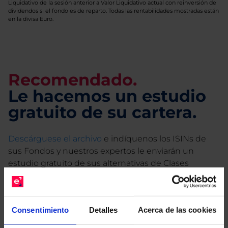
Liquidativo de la sesión anterior a Valor Liquidativo actual con reinversión de
dividendos si el fondo es de reparto. Todas las rentabilidades mostradas están
en la divisa Euro.
Recomendado.
Le hacemos un estudio
gratuito de su cartera.
Descárguese el archivo
e indíquenos los ISINs de
sus Fondos y nuestros expertos le enviarán un
estudio gratuito de sus alternativas de Clases
Limpias con las que podrá ahorrar en sus costes.
Consentimiento
Detalles
Acerca de las cookies