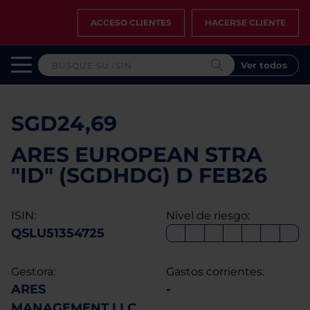
ACCESO CLIENTES
HACERSE CLIENTE
Ver todos
SGD24,69
ARES EUROPEAN STRA
"ID" (SGDHDG) D FEB26
ISIN:
Nivel de riesgo:
QSLU51354725
Gestora:
Gastos corrientes:
ARES
-
MANAGEMENT LLC