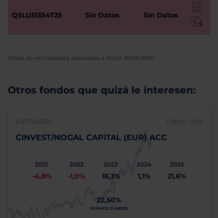
QSLU51354725
Sin Datos
Sin Datos
Datos de rentabilidad calculados a fecha 30/06/2026
Otros fondos que quizá le interesen:
ES0174115016
CNMV: 5095
CINVEST/NOGAL CAPITAL (EUR) ACC
2021
2022
2023
2024
2025
-4,8%
-1,0%
18,3%
1,1%
21,6%
22,50%
ÚLTIMOS 12 MESES