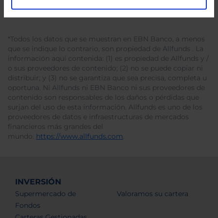
*Todos los datos que se muestran en EBN Banco, a menos
que se indique lo contrario, son propiedad de Allfunds . La
información aquí contenida: (1) es propiedad de Allfunds y /
o sus proveedores de contenido; (2) no se puede copiar ni
distribuir; y (3) no se garantiza que sea precisa, completa u
oportuna. Ni Allfunds ni EBN Banco ni sus proveedores de
contenido son responsables de los daños o pérdidas que
surjan del uso de esta información. Allfunds es uno de los
proveedores de datos e infraestructuras de mercados
financieros más grandes del
mundo.
https://www.allfunds.com
.
INVERSIÓN
Supermercado de
Valoramos su cartera
Fondos
Carteras Gestionadas