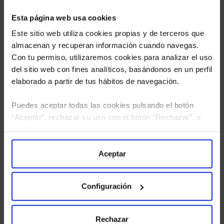
Esta página web usa cookies
Este sitio web utiliza cookies propias y de terceros que
almacenan y recuperan información cuando navegas.
Con tu permiso, utilizaremos cookies para analizar el uso
del sitio web con fines analíticos, basándonos en un perfil
elaborado a partir de tus hábitos de navegación.
Puedes aceptar todas las cookies pulsando el botón
“Aceptar”, rechazar su uso con el botón “Rechazar”, o
He leído
la política de privacidad
y consiento el
configurar tus preferencias mediante el botón
tratamiento de mis datos personales.
“Configuración”. Consulta nuestra
Política
de Cookies
para más información.
Aceptar
Configuración
Rechazar