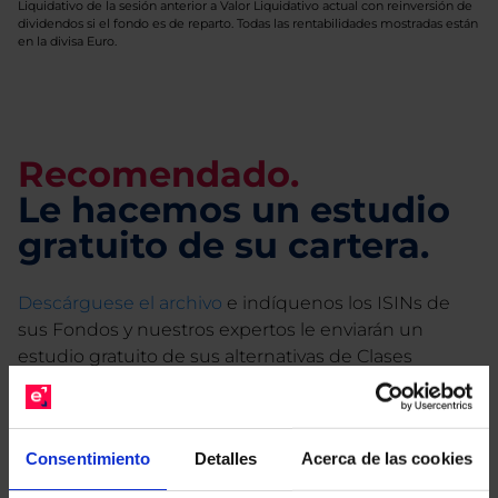
Liquidativo de la sesión anterior a Valor Liquidativo actual con reinversión de
dividendos si el fondo es de reparto. Todas las rentabilidades mostradas están
en la divisa Euro.
Recomendado.
Le hacemos un estudio
gratuito de su cartera.
Descárguese el archivo
e indíquenos los ISINs de
sus Fondos y nuestros expertos le enviarán un
estudio gratuito de sus alternativas de Clases
Limpias con las que podrá ahorrar en sus costes.
Consentimiento
Detalles
Acerca de las cookies