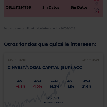
QSLU51354766
Sin Datos
Sin Datos
Datos de rentabilidad calculados a fecha 30/06/2026
Otros fondos que quizá le interesen:
ES0174115016
CNMV: 5095
CINVEST/NOGAL CAPITAL (EUR) ACC
2021
2022
2023
2024
2025
-4,8%
-1,0%
18,3%
1,1%
21,6%
23,59%
ÚLTIMOS 12 MESES