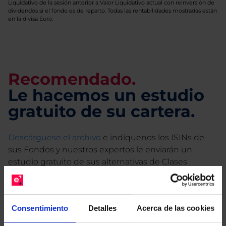
Liquidativo de la sesión anterior a Valor Liquidativo actual con reinversión de
dividendos si el fondo es de reparto. Todas las rentabilidades mostradas están
en la divisa Euro.
Recomendado.
Le hacemos un estudio
gratuito de su cartera.
Descárguese el archivo
e indíquenos los ISINs de
sus Fondos y nuestros expertos le enviarán un
estudio gratuito de sus alternativas de Clases
Limpias con las que podrá ahorrar en sus costes.
Consentimiento
Detalles
Acerca de las cookies