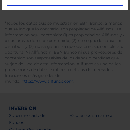
*Todos los datos que se muestran en EBN Banco, a menos
que se indique lo contrario, son propiedad de Allfunds . La
información aquí contenida: (1) es propiedad de Allfunds y /
o sus proveedores de contenido; (2) no se puede copiar ni
distribuir; y (3) no se garantiza que sea precisa, completa u
oportuna. Ni Allfunds ni EBN Banco ni sus proveedores de
contenido son responsables de los daños o pérdidas que
surjan del uso de esta información. Allfunds es uno de los
proveedores de datos e infraestructuras de mercados
financieros más grandes del
mundo.
https://www.allfunds.com
.
INVERSIÓN
Supermercado de
Valoramos su cartera
Fondos
Carteras Gestionadas