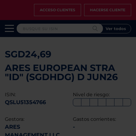
ACCESO CLIENTES
HACERSE CLIENTE
Ver todos
SGD24,69
ARES EUROPEAN STRA
"ID" (SGDHDG) D JUN26
ISIN:
Nivel de riesgo:
QSLU51354766
Gestora:
Gastos corrientes:
ARES
-
MANAGEMENT LLC