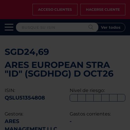
ACCESO CLIENTES
HACERSE CLIENTE
Ver todos
SGD24,69
ARES EUROPEAN STRA
"ID" (SGDHDG) D OCT26
ISIN:
Nivel de riesgo:
QSLU51354808
Gestora:
Gastos corrientes:
ARES
-
MANAGEMENT LLC