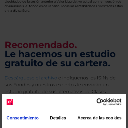
Liquidativo de la sesión anterior a Valor Liquidativo actual con reinversión de
dividendos si el fondo es de reparto. Todas las rentabilidades mostradas están
en la divisa Euro.
Recomendado.
Le hacemos un estudio
gratuito de su cartera.
Descárguese el archivo
e indíquenos los ISINs de
sus Fondos y nuestros expertos le enviarán un
estudio gratuito de sus alternativas de Clases
Limpias con las que podrá ahorrar en sus costes.
Consentimiento
Detalles
Acerca de las cookies