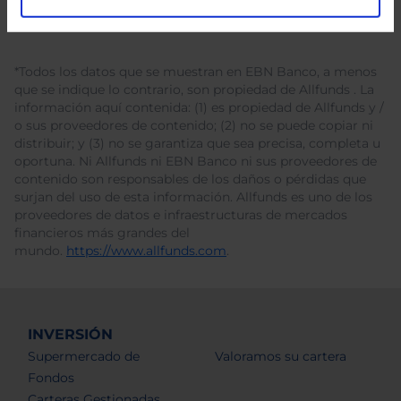
*Todos los datos que se muestran en EBN Banco, a menos
que se indique lo contrario, son propiedad de Allfunds . La
información aquí contenida: (1) es propiedad de Allfunds y /
o sus proveedores de contenido; (2) no se puede copiar ni
distribuir; y (3) no se garantiza que sea precisa, completa u
oportuna. Ni Allfunds ni EBN Banco ni sus proveedores de
contenido son responsables de los daños o pérdidas que
surjan del uso de esta información. Allfunds es uno de los
proveedores de datos e infraestructuras de mercados
financieros más grandes del
mundo.
https://www.allfunds.com
.
INVERSIÓN
Supermercado de
Valoramos su cartera
Fondos
Carteras Gestionadas