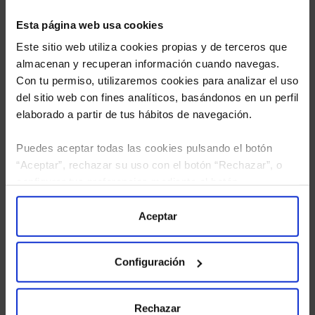
Esta página web usa cookies
Este sitio web utiliza cookies propias y de terceros que
almacenan y recuperan información cuando navegas.
Con tu permiso, utilizaremos cookies para analizar el uso
del sitio web con fines analíticos, basándonos en un perfil
elaborado a partir de tus hábitos de navegación.
Puedes aceptar todas las cookies pulsando el botón
“Aceptar”, rechazar su uso con el botón “Rechazar”, o
He leído
la política de privacidad
y consiento el
configurar tus preferencias mediante el botón
tratamiento de mis datos personales.
“Configuración”. Consulta nuestra
Política
de Cookies
para más información.
Aceptar
Configuración
Rechazar