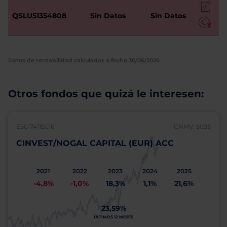
QSLU51354808
Sin Datos
Sin Datos
Datos de rentabilidad calculados a fecha 30/06/2026
Otros fondos que quizá le interesen:
ES0174115016
CNMV: 5095
CINVEST/NOGAL CAPITAL (EUR) ACC
2021
2022
2023
2024
2025
-4,8%
-1,0%
18,3%
1,1%
21,6%
23,59%
ÚLTIMOS 12 MESES