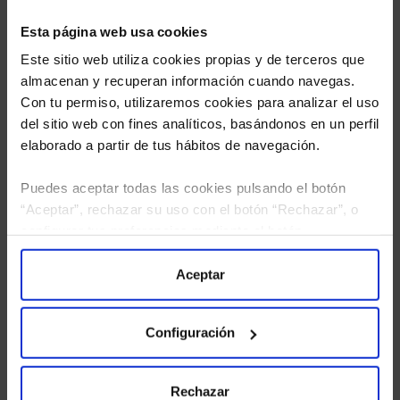
Esta página web usa cookies
Este sitio web utiliza cookies propias y de terceros que
almacenan y recuperan información cuando navegas.
Con tu permiso, utilizaremos cookies para analizar el uso
del sitio web con fines analíticos, basándonos en un perfil
elaborado a partir de tus hábitos de navegación.
Puedes aceptar todas las cookies pulsando el botón
“Aceptar”, rechazar su uso con el botón “Rechazar”, o
He leído
la política de privacidad
y consiento el
configurar tus preferencias mediante el botón
tratamiento de mis datos personales.
“Configuración”. Consulta nuestra
Política
de Cookies
para más información.
Aceptar
Configuración
Rechazar