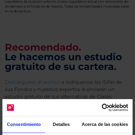
Liquidativo de la sesión anterior a Valor Liquidativo actual con reinversión de
dividendos si el fondo es de reparto. Todas las rentabilidades mostradas están
en la divisa Euro.
Recomendado.
Le hacemos un estudio
gratuito de su cartera.
Descárguese el archivo
e indíquenos los ISINs de
sus Fondos y nuestros expertos le enviarán un
estudio gratuito de sus alternativas de Clases
Limpias con las que podrá ahorrar en sus costes.
Consentimiento
Detalles
Acerca de las cookies