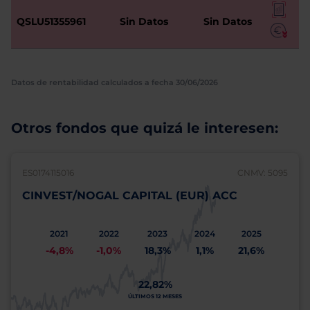
QSLU51355961
Sin Datos
Sin Datos
Datos de rentabilidad calculados a fecha 30/06/2026
Otros fondos que quizá le interesen:
ES0174115016
CNMV: 5095
CINVEST/NOGAL CAPITAL (EUR) ACC
2021
2022
2023
2024
2025
-4,8%
-1,0%
18,3%
1,1%
21,6%
22,82%
ÚLTIMOS 12 MESES