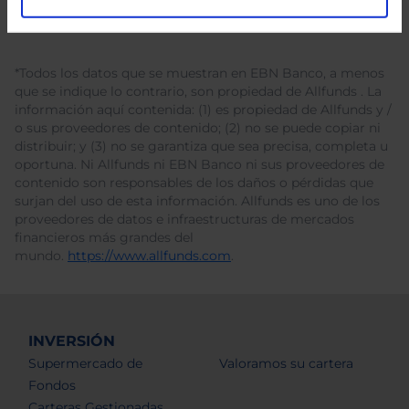
*Todos los datos que se muestran en EBN Banco, a menos
que se indique lo contrario, son propiedad de Allfunds . La
información aquí contenida: (1) es propiedad de Allfunds y /
o sus proveedores de contenido; (2) no se puede copiar ni
distribuir; y (3) no se garantiza que sea precisa, completa u
oportuna. Ni Allfunds ni EBN Banco ni sus proveedores de
contenido son responsables de los daños o pérdidas que
surjan del uso de esta información. Allfunds es uno de los
proveedores de datos e infraestructuras de mercados
financieros más grandes del
mundo.
https://www.allfunds.com
.
INVERSIÓN
Supermercado de
Valoramos su cartera
Fondos
Carteras Gestionadas