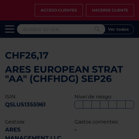
ACCESO CLIENTES
HACERSE CLIENTE
Ver todos
CHF26,17
ARES EUROPEAN STRAT
"AA" (CHFHDG) SEP26
ISIN:
Nivel de riesgo:
QSLU51355961
Gestora:
Gastos corrientes:
ARES
-
MANAGEMENT LLC