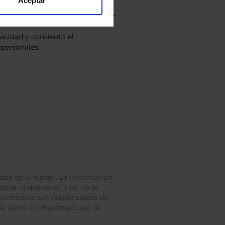
Aceptar
vacidad
y consiento el
personales.
dad de Allfunds . La información
iar ni distribuir; y (3) no se
 contenido son responsables de
e datos e infraestructuras de