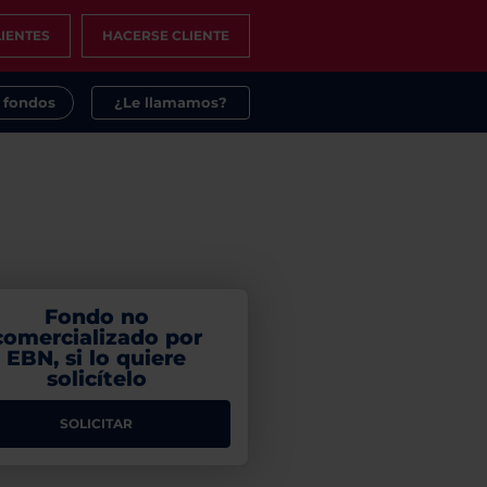
IENTES
HACERSE CLIENTE
s fondos
¿Le llamamos?
Fondo no
comercializado por
EBN, si lo quiere
solicítelo
SOLICITAR