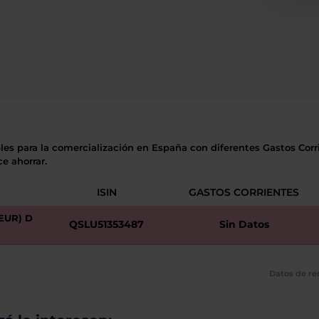
les para la comercialización en España con diferentes Gastos Corri
e ahorrar.
ISIN
GASTOS CORRIENTES
EUR) D
QSLU51353487
Sin Datos
Datos de re