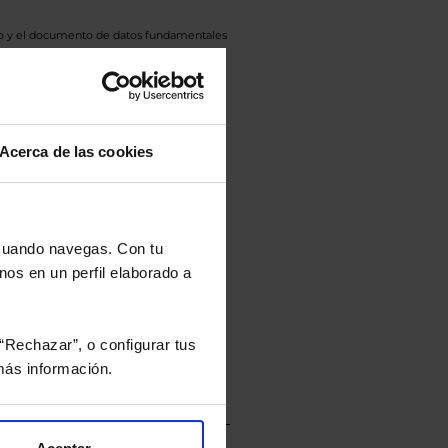
eto y el documento de datos fundamentales
opte.
culan de Valor Liquidativo de la sesión
tán en la divisa Euro.
Acerca de las cookies
rtera.
 cuando navegas. Con tu
nos en un perfil elaborado a
nviarán un estudio gratuito
“Rechazar”, o configurar tus
ás información.