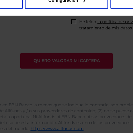
Configuración
He leído
la política de pri
tratamiento de mis datos 
 en EBN Banco, a menos que se indique lo contrario, son propie
e Allfunds y / o sus proveedores de contenido; (2) no se puede cop
leta u oportuna. Ni Allfunds ni EBN Banco ni sus proveedores de
del uso de esta información. Allfunds es uno de los proveedores d
des del mundo.
https://www.allfunds.com
.