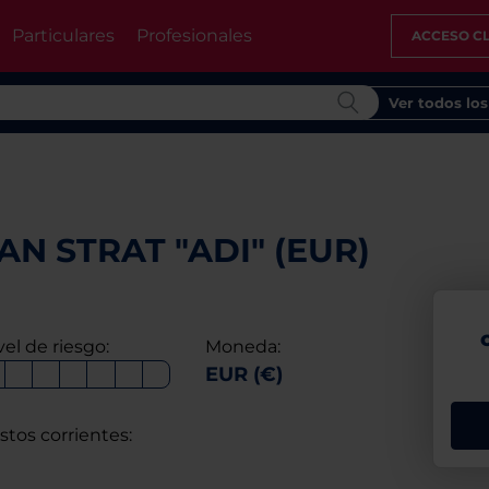
Particulares
Profesionales
ACCESO CL
Ver todos lo
N STRAT "ADI" (EUR)
vel de riesgo:
Moneda:
EUR (€)
stos corrientes: