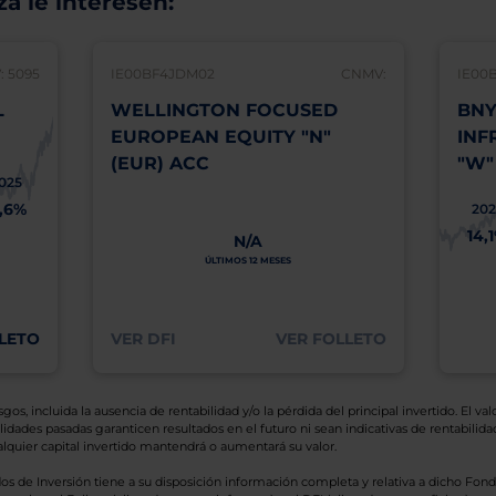
á le interesen:
 5095
IE00BF4JDM02
CNMV:
IE00
L
WELLINGTON FOCUSED
BNY
EUROPEAN EQUITY "N"
INF
(EUR) ACC
"W"
025
1,6%
202
14,
N/A
ÚLTIMOS 12 MESES
LETO
VER DFI
VER FOLLETO
os, incluida la ausencia de rentabilidad y/o la pérdida del principal invertido. El valo
idades pasadas garanticen resultados en el futuro ni sean indicativas de rentabilidad
quier capital invertido mantendrá o aumentará su valor.
os de Inversión tiene a su disposición información completa y relativa a dicho Fond