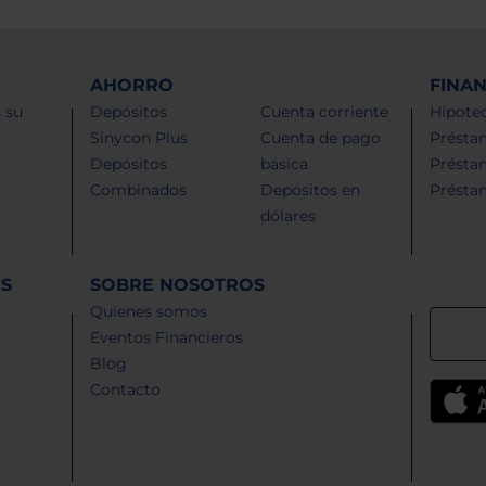
AHORRO
FINA
 su
Depósitos
Cuenta corriente
Hipotec
Sinycon Plus
Cuenta de pago
Présta
Depósitos
básica
Présta
Combinados
Depósitos en
Présta
dólares
ES
SOBRE NOSOTROS
Quienes somos
Eventos Financieros
Blog
Contacto