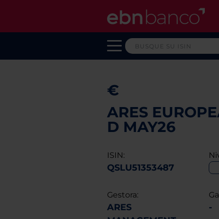
€
ARES EUROPEA
D MAY26
ISIN:
Ni
QSLU51353487
Gestora:
Ga
ARES
-