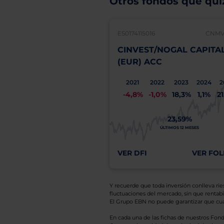
Otros fondos que quiz
ES0174115016
CNMV:
CINVEST/NOGAL CAPITA
(EUR) ACC
2021
2022
2023
2024
2
-4,8%
-1,0%
18,3%
1,1%
2
23,59%
ÚLTIMOS 12 MESES
VER DFI
VER FOL
Y recuerde que toda inversión conlleva riesg
fluctuaciones del mercado, sin que rentabil
El Grupo EBN no puede garantizar que cual
En cada una de las fichas de nuestros Fond