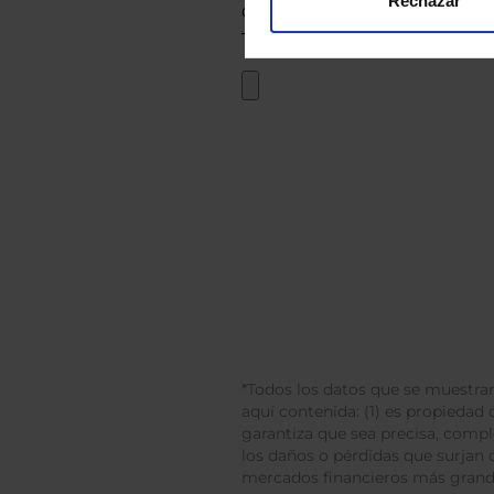
Rechazar
*Todos los datos que se muestran
aquí contenida: (1) es propiedad d
garantiza que sea precisa, comp
los daños o pérdidas que surjan 
mercados financieros más gran