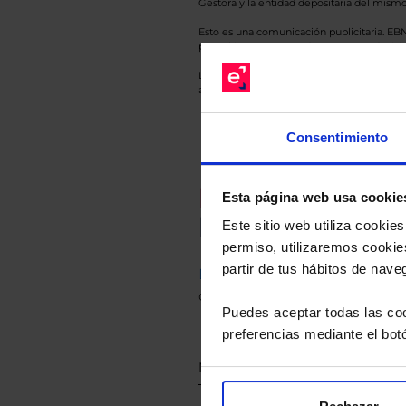
Gestora y la entidad depositaria del mismo 
Esto es una comunicación publicitaria. E
para el inversor antes de tomar una decisió
Los datos de rentabilidad mostrados hacen r
anterior a Valor Liquidativo actual con rein
Consentimiento
Recomendad
Esta página web usa cookie
Le hacemos un
Este sitio web utiliza cooki
permiso, utilizaremos cookies
partir de tus hábitos de nave
Descárguese el archivo
e ind
de sus alternativas de Clases
Puedes aceptar todas las coo
preferencias mediante el bot