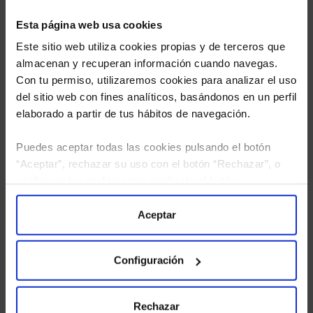
Esta página web usa cookies
Este sitio web utiliza cookies propias y de terceros que
almacenan y recuperan información cuando navegas.
Con tu permiso, utilizaremos cookies para analizar el uso
del sitio web con fines analíticos, basándonos en un perfil
elaborado a partir de tus hábitos de navegación.
Puedes aceptar todas las cookies pulsando el botón
“Aceptar”, rechazar su uso con el botón “Rechazar”, o
He leído
la política de privacidad
y consiento el
configurar tus preferencias mediante el botón
tratamiento de mis datos personales.
“Configuración”. Consulta nuestra
Política
de Cookies
para más información.
Aceptar
Configuración
Rechazar