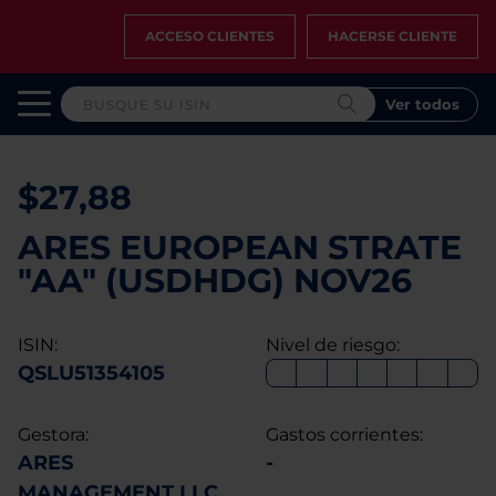
ACCESO CLIENTES
HACERSE CLIENTE
Ver todos
$27,88
ARES EUROPEAN STRATE
"AA" (USDHDG) NOV26
ISIN:
Nivel de riesgo:
QSLU51354105
Gestora:
Gastos corrientes:
ARES
-
MANAGEMENT LLC