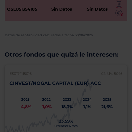
QSLU51354105
Sin Datos
Sin Datos
Datos de rentabilidad calculados a fecha 30/06/2026
Otros fondos que quizá le interesen:
ES0174115016
CNMV: 5095
CINVEST/NOGAL CAPITAL (EUR) ACC
2021
2022
2023
2024
2025
-4,8%
-1,0%
18,3%
1,1%
21,6%
23,59%
ÚLTIMOS 12 MESES