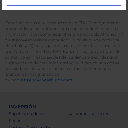
*Todos los datos que se muestran en EBN Banco, a menos
que se indique lo contrario, son propiedad de Allfunds . La
información aquí contenida: (1) es propiedad de Allfunds y /
o sus proveedores de contenido; (2) no se puede copiar ni
distribuir; y (3) no se garantiza que sea precisa, completa u
oportuna. Ni Allfunds ni EBN Banco ni sus proveedores de
contenido son responsables de los daños o pérdidas que
surjan del uso de esta información. Allfunds es uno de los
proveedores de datos e infraestructuras de mercados
financieros más grandes del
mundo.
https://www.allfunds.com
.
INVERSIÓN
Supermercado de
Valoramos su cartera
Fondos
Carteras Gestionadas