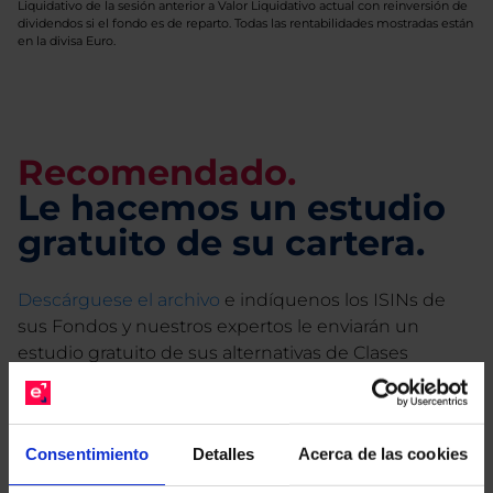
Liquidativo de la sesión anterior a Valor Liquidativo actual con reinversión de
dividendos si el fondo es de reparto. Todas las rentabilidades mostradas están
en la divisa Euro.
Recomendado.
Le hacemos un estudio
gratuito de su cartera.
Descárguese el archivo
e indíquenos los ISINs de
sus Fondos y nuestros expertos le enviarán un
estudio gratuito de sus alternativas de Clases
Limpias con las que podrá ahorrar en sus costes.
Consentimiento
Detalles
Acerca de las cookies