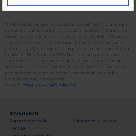
*Todos los datos que se muestran en EBN Banco, a menos
que se indique lo contrario, son propiedad de Allfunds . La
información aquí contenida: (1) es propiedad de Allfunds y /
o sus proveedores de contenido; (2) no se puede copiar ni
distribuir; y (3) no se garantiza que sea precisa, completa u
oportuna. Ni Allfunds ni EBN Banco ni sus proveedores de
contenido son responsables de los daños o pérdidas que
surjan del uso de esta información. Allfunds es uno de los
proveedores de datos e infraestructuras de mercados
financieros más grandes del
mundo.
https://www.allfunds.com
.
INVERSIÓN
Supermercado de
Valoramos su cartera
Fondos
Carteras Gestionadas