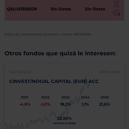
QSLU51355029
Sin Datos
Sin Datos
Datos de rentabilidad calculados a fecha 08/08/2026
Otros fondos que quizá le interesen:
ES0174115016
CNMV: 5095
CINVEST/NOGAL CAPITAL (EUR) ACC
2021
2022
2023
2024
2025
-4,8%
-1,0%
18,3%
1,1%
21,6%
22,50%
ÚLTIMOS 12 MESES