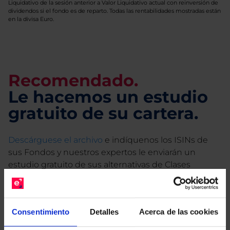
Liquidativo de la sesión anterior a Valor Liquidativo actual con reinversión de
dividendos si el fondo es de reparto. Todas las rentabilidades mostradas están
en la divisa Euro.
Recomendado.
Le hacemos un estudio
gratuito de su cartera.
Descárguese el archivo
e indíquenos los ISINs de
sus Fondos y nuestros expertos le enviarán un
estudio gratuito de sus alternativas de Clases
Limpias con las que podrá ahorrar en sus costes.
Consentimiento
Detalles
Acerca de las cookies