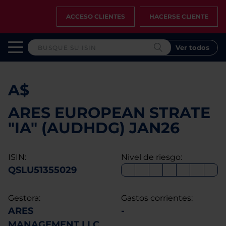
ACCESO CLIENTES
HACERSE CLIENTE
Ver todos
A$
ARES EUROPEAN STRATE
"IA" (AUDHDG) JAN26
ISIN:
Nivel de riesgo:
QSLU51355029
Gestora:
Gastos corrientes:
ARES
-
MANAGEMENT LLC