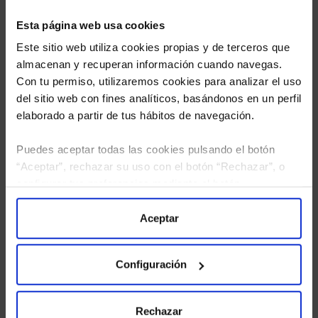
Esta página web usa cookies
Este sitio web utiliza cookies propias y de terceros que
almacenan y recuperan información cuando navegas.
Con tu permiso, utilizaremos cookies para analizar el uso
del sitio web con fines analíticos, basándonos en un perfil
elaborado a partir de tus hábitos de navegación.
Puedes aceptar todas las cookies pulsando el botón
“Aceptar”, rechazar su uso con el botón “Rechazar”, o
He leído
la política de privacidad
y consiento el
configurar tus preferencias mediante el botón
tratamiento de mis datos personales.
“Configuración”. Consulta nuestra
Política
de Cookies
para más información.
Aceptar
Configuración
Rechazar